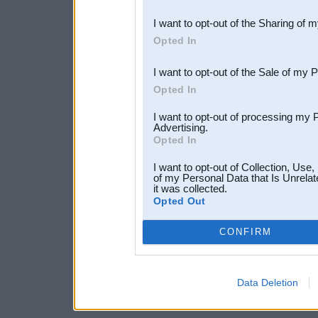
also be disclosed by us to 
I want to opt-out of the Sharing of 
Downstream Participants
th
Opted In
third parties.
I want to opt-out of the Sale of my 
Opted In
I want to opt-out of processing my 
Advertising.
Opted In
I want to opt-out of Collection, Use
of my Personal Data that Is Unrelat
it was collected.
Opted Out
CONFIRM
Data Deletion