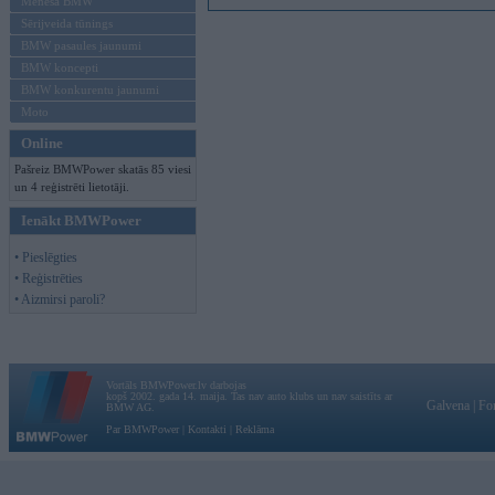
Mēneša BMW
Sērijveida tūnings
BMW pasaules jaunumi
BMW koncepti
BMW konkurentu jaunumi
Moto
Online
Pašreiz BMWPower skatās 85 viesi
un 4 reģistrēti lietotāji.
Ienākt BMWPower
• Pieslēgties
• Reģistrēties
• Aizmirsi paroli?
Vortāls BMWPower.lv darbojas
kopš 2002. gada 14. maija. Tas nav auto klubs un nav saistīts ar
Galvena
|
Fo
BMW AG.
Par BMWPower
|
Kontakti
|
Reklāma