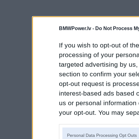
BMWPower.lv -
Do Not Process My
If you wish to opt-out of the
processing of your personal
targeted advertising by us
section to confirm your sel
opt-out request is proces
interest-based ads based o
us or personal information d
your opt-out. You may separ
disclosure of your personal
IAB’s list of downstream pa
Personal Data Processing Opt Outs