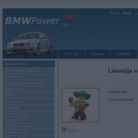
Sveiks,
Viesi!
Ie
Galvenā
Forums
Galerijas
Ziņas un raksti
Lietotāja w
BMW modeļu jaunumi
BMW testi
Tehnoloģijas & sasniegumi
BMW Latvijā
Lietotājvārds:
MINI
Ziņojumi forumā:
Rolls-Royce
Pasākumi
Vadāmības tests
Autosports
BMWPower aktuāli
Offline
Reklāmas raksti