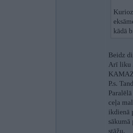
Kurioz
eksāme
kādā b
Beidz di
Arī liku
KAMAZ p
P.s. Tan
Paralēlā
ceļa mal
ikdienā 
sākumā p
stāžu.