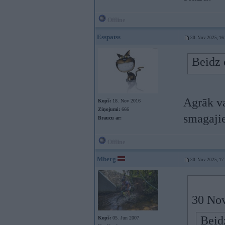
Offline
Esspatss
30. Nov 2025, 16
Beidz 
Agrāk va
Kopš:
18. Nov 2016
Ziņojumi:
666
smagaji
Braucu ar:
Offline
Mberg
30. Nov 2025, 17
30 Nov
Beidz
Kopš:
05. Jun 2007