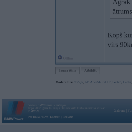
Agrāk v
ātrums
Kopš kur
virs 90
Offline
Jauna tēma
Atbildēt
Moderatori:
968-jk
,
AV
,
AiwaShuraLLP
,
GirtzB
,
Lafter
Vortāls BMWPower.lv darbojas
kopš 2002. gada 14. maija. Tas nav auto klubs un nav saistīts ar
Galvena
|
Fo
BMW AG.
Par BMWPower
|
Kontakti
|
Reklāma