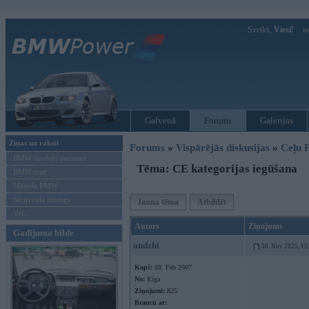
Sveiks,
Viesi!
Ie
Galvenā
Forums
Galerijas
Ziņas un raksti
Forums
»
Vispārējās diskusijas
»
Ceļu P
BMW modeļu jaunumi
Tēma: CE kategorijas iegūšana
BMW testi
Mēneša BMW
Sērijveida tūnings
Jauna tēma
Atbildēt
Vel...
Autors
Ziņojums
Gadījuma bilde
andzhi
30. Nov 2025, 15
Kopš:
09. Feb 2007
No:
Rīga
Ziņojumi:
825
Braucu ar: