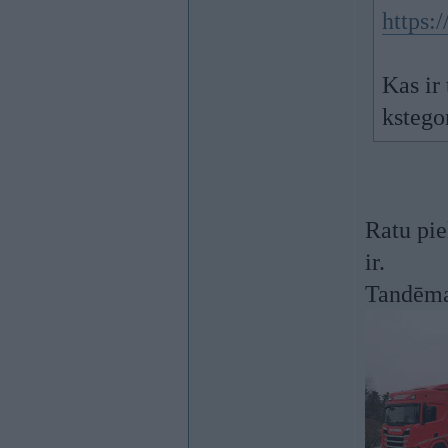
https:
Kas ir
kstego
Ratu pie
ir.
Tandēma 