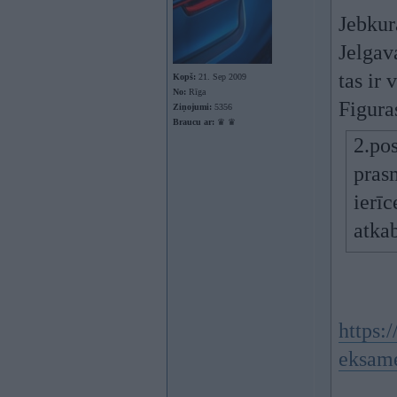
Jebkur
Jelgav
tas ir 
Kopš:
21. Sep 2009
No:
Rīga
Figuras
Ziņojumi:
5356
Braucu ar:
♛ ♛
2.po
prasm
ierīc
atka
https:
eksam