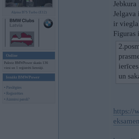
Jebkura 
Jelgava 
Alpina B7S Turbo (E12)
ir viegl
Figuras 
2.posm
prasme
Online
Pašreiz BMWPower skatās 136
ierīce
viesi un 1 reģistrēti lietotāji.
un sak
Ienākt BMWPower
• Pieslēgties
• Reģistrēties
• Aizmirsi paroli?
https://
eksame