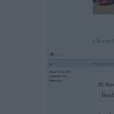
[ Šo ziņu
Offline
qa
30. Nov 2025, 22
Kopš:
09. Dec 2008
Ziņojumi:
1458
Braucu ar:
30 Nov
Beidz