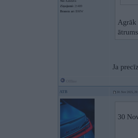
No:
Kandava
Ziņojumi:
21489
Braucu ar:
BMW
Agrāk v
ātrums
Ja precī
Offline
ATB
30. Nov 2025, 20
30 Nov