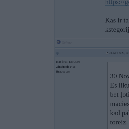
https://
Kas ir t
kstegori
Offline
qa
30. Nov 2025, 16
Kopš:
09. Dec 2008
Ziņojumi:
1458
Braucu ar:
30 Nov
Es lik
bet ļot
mācies
kad pa
toreiz.