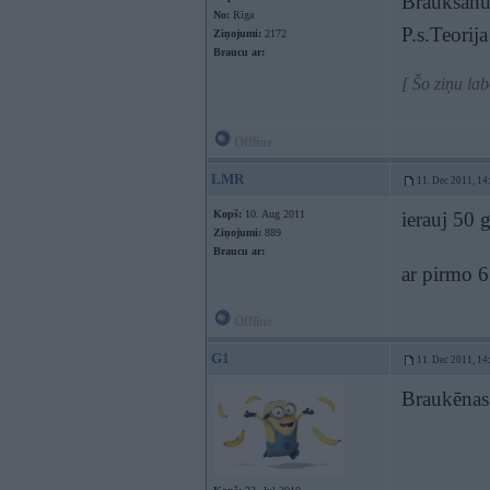
Braukšanu
No:
Rīga
P.s.Teorija
Ziņojumi:
2172
Braucu ar:
[ Šo ziņu la
Offline
LMR
11. Dec 2011, 14
Kopš:
10. Aug 2011
ierauj 50
Ziņojumi:
889
Braucu ar:
ar pirmo 
Offline
G1
11. Dec 2011, 14
Braukēnas