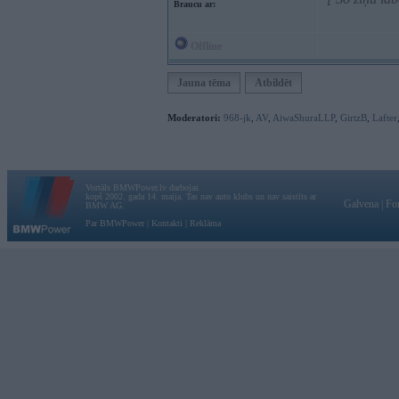
Braucu ar:
Offline
Jauna tēma
Atbildēt
Moderatori:
968-jk
,
AV
,
AiwaShuraLLP
,
GirtzB
,
Lafter
Vortāls BMWPower.lv darbojas
kopš 2002. gada 14. maija. Tas nav auto klubs un nav saistīts ar
Galvena
|
Fo
BMW AG.
Par BMWPower
|
Kontakti
|
Reklāma