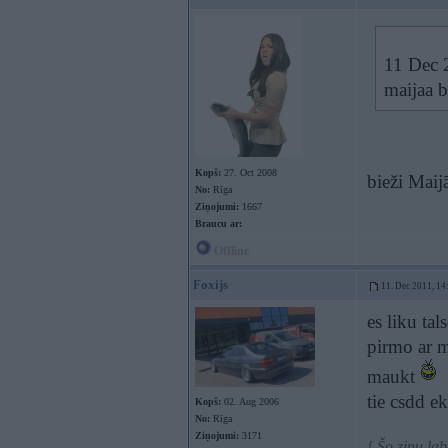
11 Dec 2
maijaa b
Kopš:
27. Oct 2008
bieži Maij
No:
Rīga
Ziņojumi:
1667
Braucu ar:
Offline
Foxijs
11. Dec 2011, 14
es liku tal
pirmo ar 
maukt
tie csdd ek
Kopš:
02. Aug 2006
No:
Rīga
Ziņojumi:
3171
[ Šo ziņu la