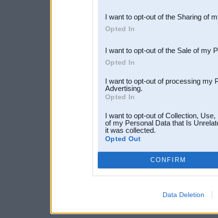
also be disclosed by us to 
I want to opt-out of the Sharing of 
Downstream Participants
th
Opted In
third parties.
I want to opt-out of the Sale of my 
Opted In
I want to opt-out of processing my 
Advertising.
Opted In
I want to opt-out of Collection, Use
of my Personal Data that Is Unrelat
it was collected.
Opted Out
CONFIRM
Data Deletion