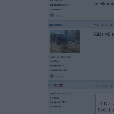
No:
Jelgava
noteikumi
Ziņojumi:
23038
Braucu ar:
Offline
murmurs
11. Dec 2011, 14
Kāds vēl e
Kopš:
26. Nov 2008
No:
Rīga
Ziņojumi:
762
Braucu ar:
530d
Offline
LINIS
11. Dec 2011, 14
Kopš:
10. Jun 2005
No:
Rīga
Ziņojumi:
2172
11 Dec 2
Braucu ar:
Sveiki b