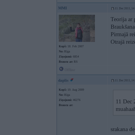
MMI
11. Dec 2011, 14
Teorija ar
Braukšana 
Pirmajā re
Otrajā rei
Kopš:
18. Feb 2007
No:
Rīga
Ziņojumi:
6854
Braucu ar:
RS
Offline
daplis
11. Dec 2011, 14
Kopš:
19. Aug 2009
No:
Rīga
Ziņojumi:
46276
11 Dec 
Braucu ar:
muahaaha
srakana de