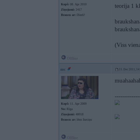
Kopš:
08. Apr 2010
teorija 1 
Ziņojumi:
2417
Braucu ar:
Dīzeli!
braukshan
braukshan
(Viss vien
Offline
mc
11. Dec 2011, 14
muahaahaha
-------------
Kopš:
11. Apr 2009
No:
Rīga
Ziņojumi:
48018
Braucu ar:
lēnu žurciņu
Offline