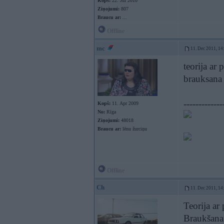
Kopš:
22. Jul 2010
Ziņojumi:
807
Braucu ar:
...
Offline
mc
11. Dec 2011, 14
teorija ar
brauksana
-------------
Kopš:
11. Apr 2009
No:
Rīga
Ziņojumi:
48018
Braucu ar:
lēnu žurciņu
Offline
Ch
11. Dec 2011, 14
Teorija ar
Braukšana 