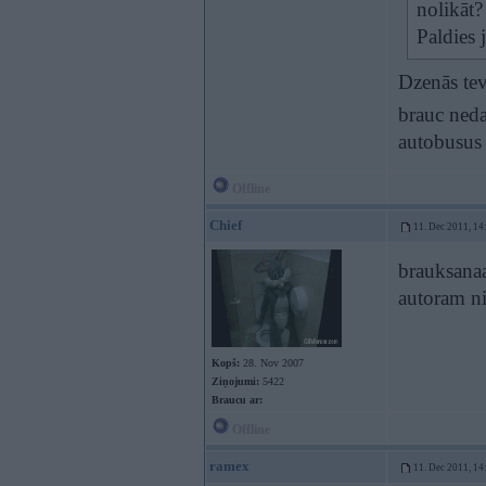
nolikāt?
Paldies 
Dzenās tev
brauc neda
autobusus 
Offline
Chief
11. Dec 2011, 14
brauksanaa
autoram ni
Kopš:
28. Nov 2007
Ziņojumi:
5422
Braucu ar:
Offline
ramex
11. Dec 2011, 14