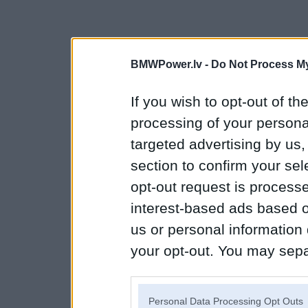
BMWPower.lv -
Do Not Process My
If you wish to opt-out of the
processing of your personal
targeted advertising by us
section to confirm your sel
opt-out request is proces
interest-based ads based o
us or personal information d
your opt-out. You may separ
disclosure of your personal
IAB’s list of downstream pa
Personal Data Processing Opt Outs