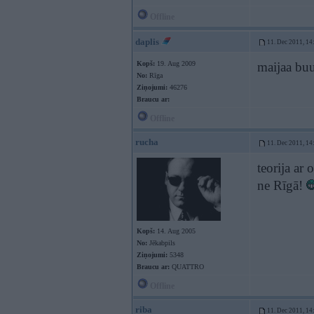
Offline
daplis
11. Dec 2011, 14
Kopš:
19. Aug 2009
maijaa buu
No:
Rīga
Ziņojumi:
46276
Braucu ar:
Offline
rucha
11. Dec 2011, 14
teorija ar 
ne Rīgā!
Kopš:
14. Aug 2005
No:
Jēkabpils
Ziņojumi:
5348
Braucu ar:
QUATTRO
Offline
riba
11. Dec 2011, 14