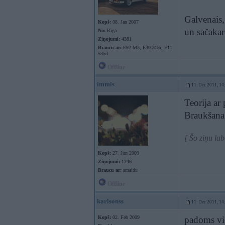
Galvenais,
Kopš:
08. Jan 2007
un sačakar
No:
Rīga
Ziņojumi:
4381
Braucu ar:
E92 M3, E30 318i, F11
535d
Offline
immis
11. Dec 2011, 14
Teorija ar
Braukšana
[ Šo ziņu la
Kopš:
27. Jun 2009
Ziņojumi:
1246
Braucu ar:
smaidu
Offline
karlsonss
11. Dec 2011, 14
Kopš:
02. Feb 2009
padoms vie