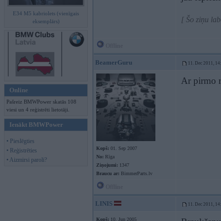
E34 M5 kabriolets (vienīgais
[ Šo ziņu la
eksemplārs)
Offline
BeamerGuru
11. Dec 2011, 14
Ar pirmo r
Online
Pašreiz BMWPower skatās 108
viesi un 4 reģistrēti lietotāji.
Ienākt BMWPower
• Pieslēgties
Kopš:
01. Sep 2007
• Reģistrēties
No:
Rīga
• Aizmirsi paroli?
Ziņojumi:
1347
Braucu ar:
BimmerParts.lv
Offline
LINIS
11. Dec 2011, 14
Kopš:
10. Jun 2005