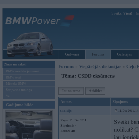
Sveiks,
Viesi!
Ie
Galvenā
Forums
Galerijas
Ziņas un raksti
Forums
»
Vispārējās diskusijas
»
Ceļu P
BMW modeļu jaunumi
Tēma: CSDD eksāmens
BMW testi
Mēneša BMW
Sērijveida tūnings
Jauna tēma
Atbildēt
Vel...
Autors
Ziņojums
Gadījuma bilde
sranijs
11. Dec 2011, 14
Kopš:
11. Dec 2011
Sveiki bem
Ziņojumi:
4
nolikāt? C
Braucu ar:
jau iepriek