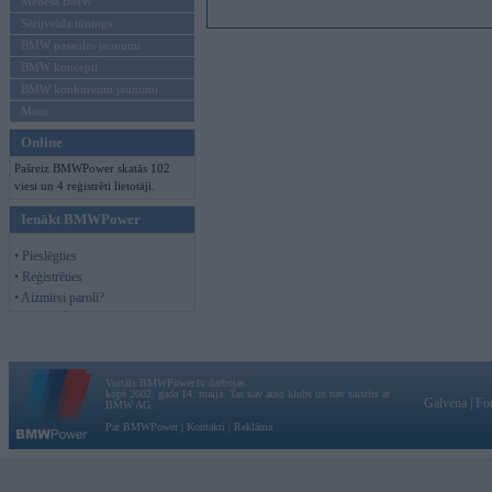
Mēneša BMW
Sērijveida tūnings
BMW pasaules jaunumi
BMW koncepti
BMW konkurentu jaunumi
Moto
Online
Pašreiz BMWPower skatās 102
viesi un 4 reģistrēti lietotāji.
Ienākt BMWPower
• Pieslēgties
• Reģistrēties
• Aizmirsi paroli?
Vortāls BMWPower.lv darbojas
kopš 2002. gada 14. maija. Tas nav auto klubs un nav saistīts ar
Galvena
|
Fo
BMW AG.
Par BMWPower
|
Kontakti
|
Reklāma