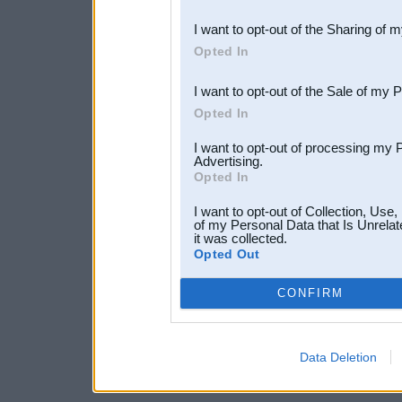
also be disclosed by us to 
I want to opt-out of the Sharing of 
Downstream Participants
th
Opted In
third parties.
I want to opt-out of the Sale of my 
Opted In
I want to opt-out of processing my 
Advertising.
Opted In
I want to opt-out of Collection, Use
of my Personal Data that Is Unrelat
it was collected.
Opted Out
CONFIRM
Data Deletion