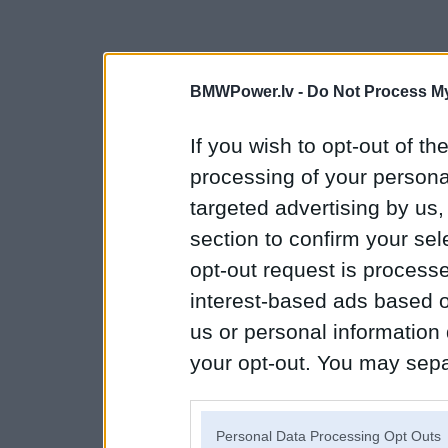
BMWPower.lv -
Do Not Process My
If you wish to opt-out of the
processing of your personal
targeted advertising by us
section to confirm your sel
opt-out request is proces
interest-based ads based o
us or personal information d
your opt-out. You may separ
disclosure of your personal
IAB’s list of downstream pa
Personal Data Processing Opt Outs