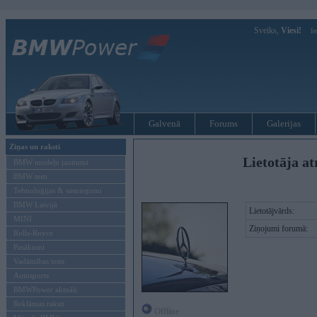
Sveiks,
Viesi!
Ie
Galvenā
Forums
Galerijas
Ziņas un raksti
Lietotāja at
BMW modeļu jaunumi
BMW testi
Tehnoloģijas & sasniegumi
BMW Latvijā
Lietotājvārds:
MINI
Ziņojumi forumā:
Rolls-Royce
Pasākumi
Vadāmības tests
Autosports
BMWPower aktuāli
Reklāmas raksti
Offline