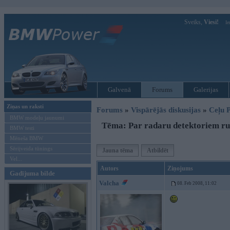
Sveiks,
Viesi!
Ie
Galvenā
Forums
Galerijas
Ziņas un raksti
Forums
»
Vispārējās diskusijas
»
Ceļu P
BMW modeļu jaunumi
Tēma: Par radaru detektoriem ru
BMW testi
Mēneša BMW
Sērijveida tūnings
Jauna tēma
Atbildēt
Vel...
Autors
Ziņojums
Gadījuma bilde
Valcha
08. Feb 2008, 11:02