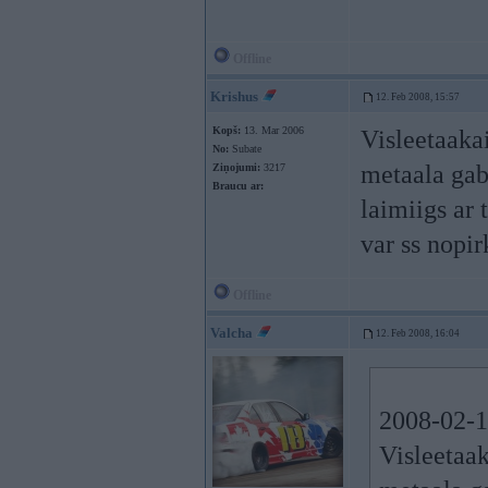
Offline
Krishus
12. Feb 2008, 15:57
Kopš:
13. Mar 2006
Visleetaakai
No:
Subate
metaala gab
Ziņojumi:
3217
Braucu ar:
laimiigs ar
var ss nopir
Offline
Valcha
12. Feb 2008, 16:04
2008-02-12
Visleetaak