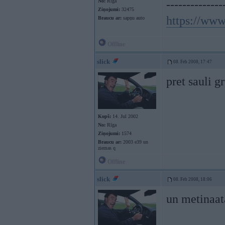
No:
Rīga
--------------
Ziņojumi:
32475
https://ww
Braucu ar:
sapņu auto
Offline
slick
08. Feb 2008, 17:47
pret sauli g
Kopš:
14. Jul 2002
No:
Rīga
Ziņojumi:
1574
Braucu ar:
2003 e39 un
ziemas q
Offline
slick
08. Feb 2008, 18:06
un metinaa