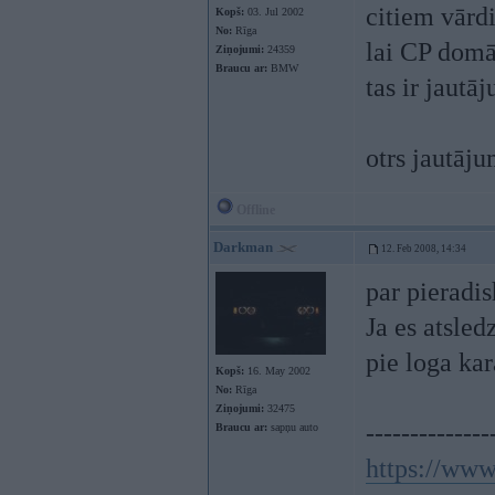
citiem vārd
Kopš:
03. Jul 2002
No:
Rīga
lai CP domāt
Ziņojumi:
24359
Braucu ar:
BMW
tas ir jautā
otrs jautāju
Offline
Darkman
12. Feb 2008, 14:34
par pieradis
Ja es atsled
pie loga ka
Kopš:
16. May 2002
No:
Rīga
Ziņojumi:
32475
--------------
Braucu ar:
sapņu auto
https://ww