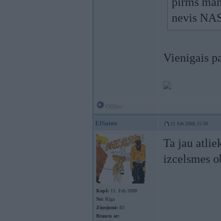
pirms man
nevis NAS
Vienigais p
Offline
ElSanto
12. Feb 2008, 15:30
Ta jau atli
izcelsmes ob
Kopš:
11. Feb 2008
No:
Rīga
Ziņojumi:
83
Braucu ar: