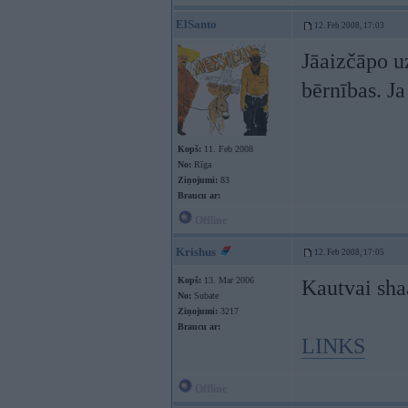
ElSanto
12. Feb 2008, 17:03
Jāaizčāpo uz
bērnības. J
Kopš:
11. Feb 2008
No:
Rīga
Ziņojumi:
83
Braucu ar:
Offline
Krishus
12. Feb 2008, 17:05
Kopš:
13. Mar 2006
Kautvai sha
No:
Subate
Ziņojumi:
3217
Braucu ar:
LINKS
Offline