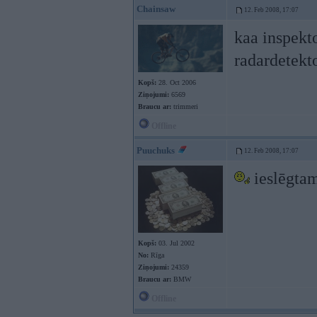
Chainsaw
12. Feb 2008, 17:07
kaa inspekto
radardetekt
Kopš:
28. Oct 2006
Ziņojumi:
6569
Braucu ar:
trimmeri
Offline
Puuchuks
12. Feb 2008, 17:07
ieslēgtam
Kopš:
03. Jul 2002
No:
Rīga
Ziņojumi:
24359
Braucu ar:
BMW
Offline