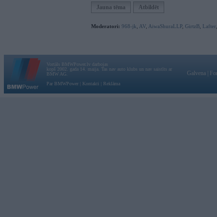
Jauna tēma
Atbildēt
Moderatori:
968-jk
,
AV
,
AiwaShuraLLP
,
GirtzB
,
Lafter
Vortāls BMWPower.lv darbojas
kopš 2002. gada 14. maija. Tas nav auto klubs un nav saistīts ar
Galvena
|
Fo
BMW AG.
Par BMWPower
|
Kontakti
|
Reklāma