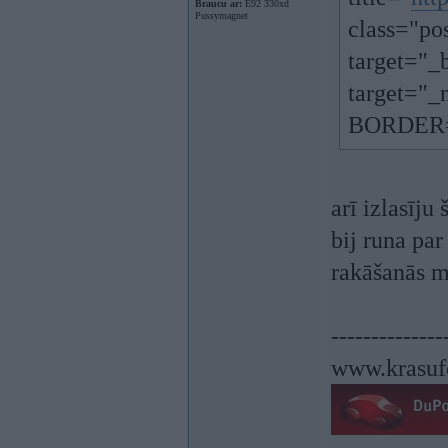
Braucu ar:
E92 330xd
Pussymagnet
class="po
target="_
target="
BORDER=
arī izlasīju
bij runa par
rakāšanās m
--------------
www.krasuf