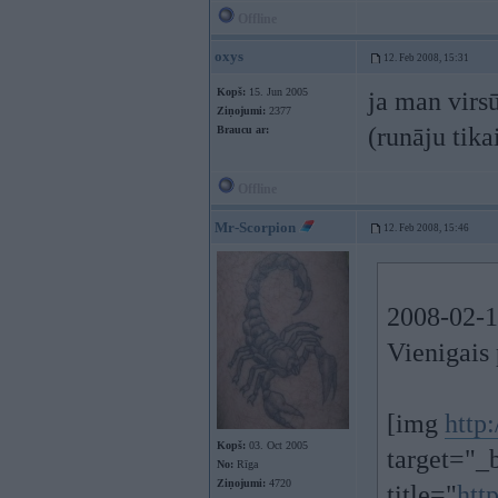
Offline
oxys
12. Feb 2008, 15:31
Kopš:
15. Jun 2005
ja man virsū
Ziņojumi:
2377
(runāju tika
Braucu ar:
Offline
Mr-Scorpion
12. Feb 2008, 15:46
2008-02-1
Vienigais
[img
http
Kopš:
03. Oct 2005
target="_
No:
Rīga
Ziņojumi:
4720
title="
htt