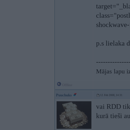
target="_bl
class="post
shockwave-
p.s lielaka 
--------------
Mājas lapu i
Offline
Puuchuks
12. Feb 2008, 14:31
vai RDD tik
kurā tieši a