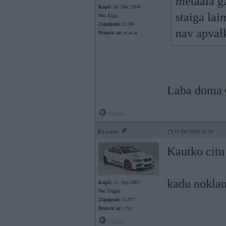
metaala g
Kopš:
10. Dec 2004
staiga lai
No:
Rīga
Ziņojumi:
21386
nav apvalk
Braucu ar:
ar ar ar ..
Laba doma
Offline
Krauze
12. Feb 2008, 16:58
Kautko citu 
kadu noklau
Kopš:
11. Sep 2003
No:
Dagda
Ziņojumi:
11377
Braucu ar:
xXx
Offline