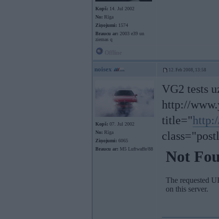
Kopš:
14. Jul 2002
No:
Rīga
Ziņojumi:
1574
Braucu ar:
2003 e39 un
ziemas q
Offline
noisex
12. Feb 2008, 13:58
VG2 tests 
http://www
title="
http
Kopš:
07. Jul 2002
No:
Rīga
class="post
Ziņojumi:
6065
Braucu ar:
M5 Luftwaffe/88