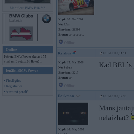
Modificēti BMW E46 M3
Kopš:
10. Dec 2004
No:
Rīga
Ziņojumi:
21386
Braucu ar:
ar ar ar ..
Offline
Online
Krishus
08. Feb 2008, 11:14
Pašreiz BMWPower skatās 175
viesi un 3 reģistrēti lietotāji.
Kopš:
13. Mar 2006
Kad BEL`s p
No:
Subate
Ienākt BMWPower
Ziņojumi:
3217
Braucu ar:
• Pieslēgties
Offline
• Reģistrēties
• Aizmirsi paroli?
Darkman
08. Feb 2008, 17:38
Mans jautaju
nelaizhat?
Kopš:
16. May 2002