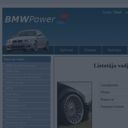
Sveiks,
Viesi!
Ie
Galvenā
Forums
Galerijas
Ziņas un raksti
Lietotāja va
BMW modeļu jaunumi
BMW testi
Tehnoloģijas & sasniegumi
BMW Latvijā
Lietotājvārds:
MINI
Pilsēta:
Rolls-Royce
Braucu ar:
Pasākumi
Vadāmības tests
Ziņojumi forumā:
Autosports
BMWPower aktuāli
Reklāmas raksti