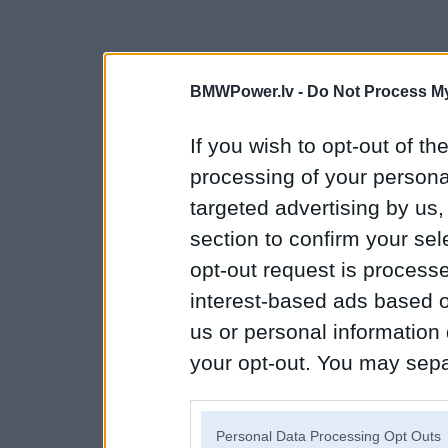
BMWPower.lv -
Do Not Process My
If you wish to opt-out of the
processing of your personal
targeted advertising by us
section to confirm your sel
opt-out request is proces
interest-based ads based o
us or personal information d
your opt-out. You may separ
disclosure of your personal
IAB’s list of downstream pa
Personal Data Processing Opt Outs