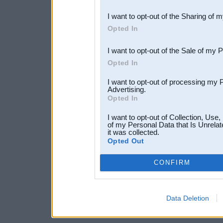
also be disclosed by us to 
I want to opt-out of the Sharing of 
Downstream Participants
th
Opted In
third parties.
I want to opt-out of the Sale of my 
Opted In
I want to opt-out of processing my 
Advertising.
Opted In
I want to opt-out of Collection, Use
of my Personal Data that Is Unrelat
it was collected.
Opted Out
CONFIRM
Data Deletion