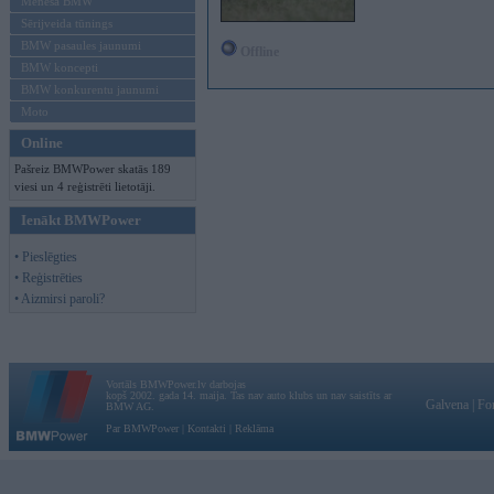
Mēneša BMW
Sērijveida tūnings
BMW pasaules jaunumi
Offline
BMW koncepti
BMW konkurentu jaunumi
Moto
Online
Pašreiz BMWPower skatās 189
viesi un 4 reģistrēti lietotāji.
Ienākt BMWPower
• Pieslēgties
• Reģistrēties
• Aizmirsi paroli?
Vortāls BMWPower.lv darbojas
kopš 2002. gada 14. maija. Tas nav auto klubs un nav saistīts ar
Galvena
|
Fo
BMW AG.
Par BMWPower
|
Kontakti
|
Reklāma