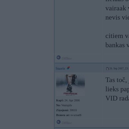
vairaak 
nevis v
citiem 
bankas 
Offline
Staris
26. Sep 2007, 23
Tas toč,
lieks pa
VID rad
Kopš:
24. Apr 2006
No:
Ventspils
Ziņojumi:
30616
Braucu ar:
ra ucuarB
Offline