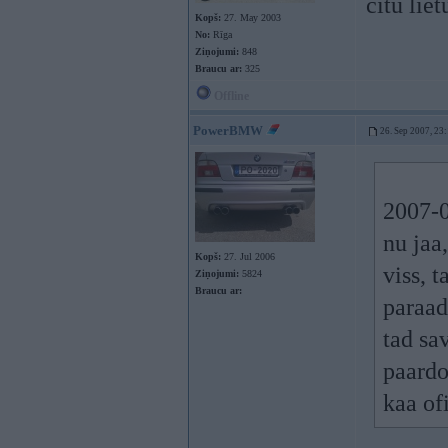
citu lie
Kopš:
27. May 2003
No:
Rīga
Ziņojumi:
848
Braucu ar:
325
Offline
PowerBMW
26. Sep 2007, 23
2007-0
nu jaa,
Kopš:
27. Jul 2006
viss, 
Ziņojumi:
5824
Braucu ar:
paraad
tad sa
paardod
kaa of