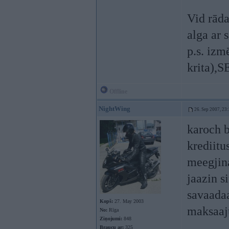
Vid rāda
alga ar s
p.s. iz
krita),
Offline
NightWing
26. Sep 2007, 23
karoch b
krediitu
meegjina
jaazin s
savaadaa
Kopš:
27. May 2003
maksaaju
No:
Rīga
Ziņojumi:
848
Braucu ar:
325