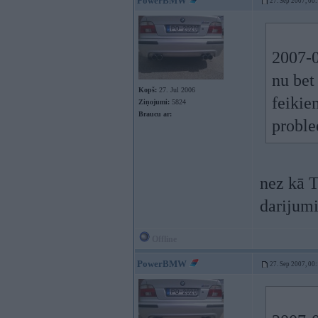
PowerBMW
27. Sep 2007, 00
2007-0
nu bet
Kopš:
27. Jul 2006
feikie
Ziņojumi:
5824
Braucu ar:
proble
nez kā T
dariju
Offline
PowerBMW
27. Sep 2007, 00