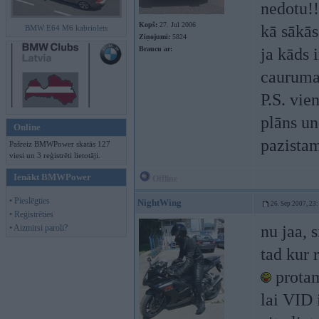
nedotu!!
Kopš:
27. Jul 2006
kā sākās
BMW E64 M6 kabriolets
Ziņojumi:
5824
Braucu ar:
ja kāds i
cauruma 
P.S. vie
plāns un
Online
pazistam
Pašreiz BMWPower skatās 127
viesi un 3 reģistrēti lietotāji.
Ienākt BMWPower
Offline
• Pieslēgties
NightWing
26. Sep 2007, 23
• Reģistrēties
nu jaa, s
• Aizmirsi paroli?
tad kur 
protam
lai VID 