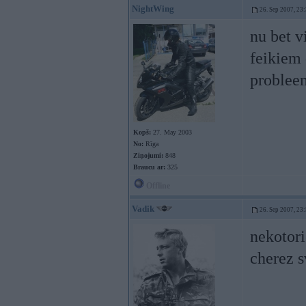
NightWing
26. Sep 2007, 23
nu bet v
feikiem 
probleem
Kopš:
27. May 2003
No:
Rīga
Ziņojumi:
848
Braucu ar:
325
Offline
Vadik
26. Sep 2007, 23
nekotori
cherez sv