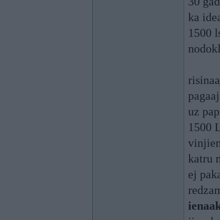
30 gad
ka ide
1500 l
nodokl
risina
pagaaj
uz pap
1500 L
vinjie
katru 
ej pak
redzam
ienaa