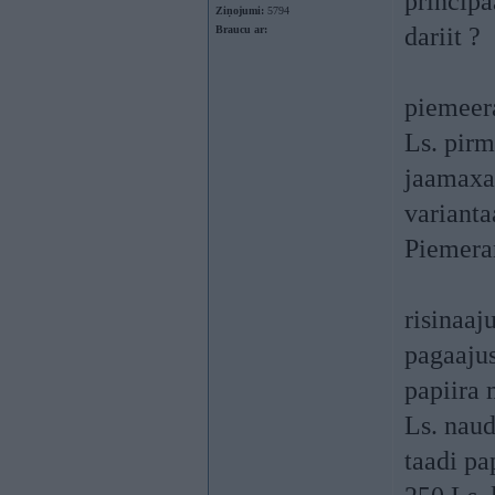
principa
Ziņojumi:
5794
dariit ?
Braucu ar:
piemeera
Ls. pirm
jaamaxaa
varianta
Piemeram
risinaaj
pagaajus
papiira 
Ls. nau
taadi pa