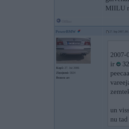
MIILU 
Offline
PowerBMW
27. Sep 2007, 00
2007-0
ir
32
Kopš:
27. Jul 2006
peecaa
Ziņojumi:
5824
Braucu ar:
vareeja
zemtek
un vis
nu tad