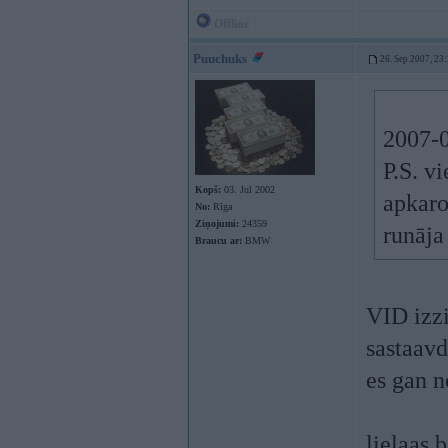
Offline
Puuchuks
26. Sep 2007, 23
2007-
P.S. v
Kopš:
03. Jul 2002
apkaro
No:
Rīga
Ziņojumi:
24359
runāja
Braucu ar:
BMW
VID izzi
sastaavd
es gan n
lielaas 