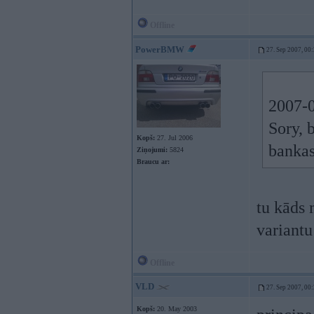
Offline
PowerBMW
27. Sep 2007, 00
2007-0
Sory, 
Kopš:
27. Jul 2006
bankas
Ziņojumi:
5824
Braucu ar:
tu kāds 
variantu
Offline
VLD
27. Sep 2007, 00
Kopš:
20. May 2003