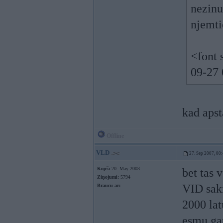
nezinu
njemtie
<font 
09-27 
kad apst
Offline
VLD
27. Sep 2007, 00
Kopš:
20. May 2003
bet tas 
Ziņojumi:
5794
VID saki
Braucu ar:
2000 lat
esmu gat