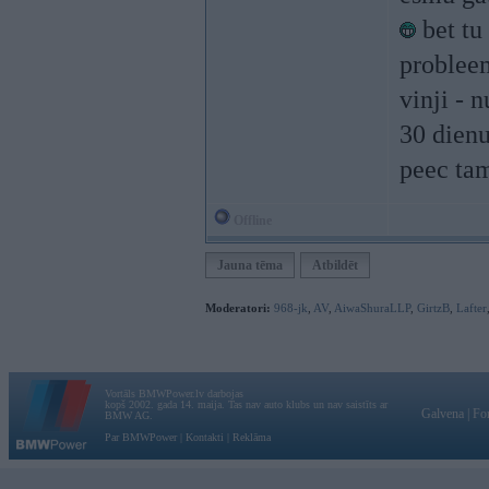
bet tu 
proble
vinji - 
30 dienu
peec t
Offline
Jauna tēma
Atbildēt
Moderatori:
968-jk
,
AV
,
AiwaShuraLLP
,
GirtzB
,
Lafter
Vortāls BMWPower.lv darbojas
kopš 2002. gada 14. maija. Tas nav auto klubs un nav saistīts ar
Galvena
|
Fo
BMW AG.
Par BMWPower
|
Kontakti
|
Reklāma