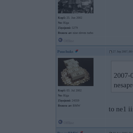
Kopš:
25. Jun 2002
No:
Rīga
Ziņojumi:
5279
Braucu ar:
nine eleven turbo
Offline
Puuchuks
27. Sep 2007, 00
2007-0
nesapr
Kopš:
03. Jul 2002
No:
Rīga
Ziņojumi:
24359
Braucu ar:
BMW
to ne1 i
Offline