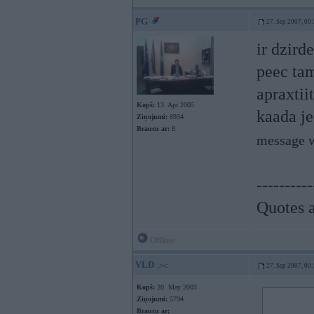
PG
27. Sep 2007, 00
ir dzird
peec tam
apraxtii
Kopš:
13. Apr 2005
kaada je
Ziņojumi:
6934
Braucu ar:
8
message w
----------
Quotes a
Offline
VLD
27. Sep 2007, 00
Kopš:
20. May 2003
Ziņojumi:
5794
Braucu ar: