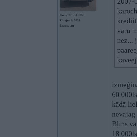
2007-0
karoch
Kopš:
27. Jul 2006
krediit
Ziņojumi:
5824
Braucu ar:
varu m
nez...
paaree
kaveej
izmēģinā
60 000ls
kādā lie
nevajag 
Bļins va
18 000ls