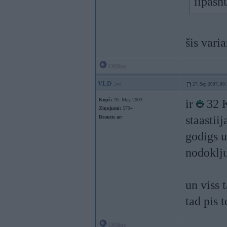
iipash
šis vari
Offline
VLD
27. Sep 2007, 00
Kopš:
20. May 2003
ir
32 K
Ziņojumi:
5794
staastiij
Braucu ar:
godigs u
nodoklju
un viss 
tad pis 
Offline