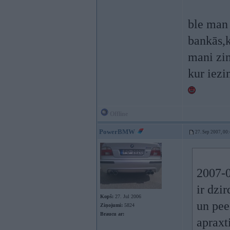
ble man 
bankās,k
mani zin
kur iezi
Offline
PowerBMW
27. Sep 2007, 00
2007-0
ir dzi
Kopš:
27. Jul 2006
un pee
Ziņojumi:
5824
Braucu ar:
apraxti