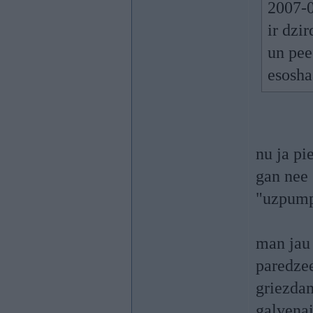
2007-0
ir dzi
un pee
esosha
nu ja pi
gan nee 
"uzpump
man jau 
paredzee
griezdam
galvenai