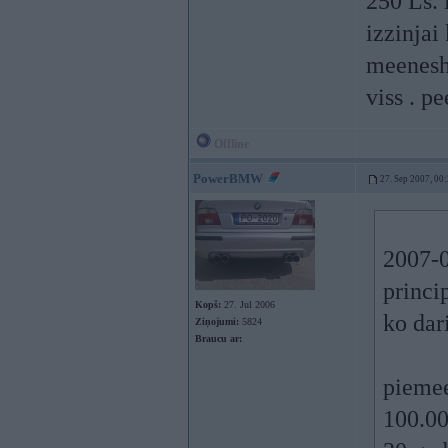
250 Ls. 
izzinjai
meenesh
viss . p
Offline
PowerBMW
27. Sep 2007, 00
2007-0
princi
Kopš:
27. Jul 2006
ko dari
Ziņojumi:
5824
Braucu ar:
piemee
100.00