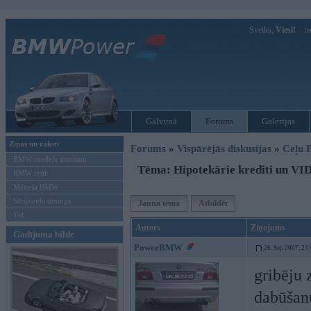
Sveiks,
Viesi!
Ie
Galvenā
Forums
Galerijas
Ziņas un raksti
Forums
»
Vispārējās diskusijas
»
Ceļu P
BMW modeļu jaunumi
Tēma: Hipotekārie krediti un VI
BMW testi
Mēneša BMW
Sērijveida tūnings
Jauna tēma
Atbildēt
Vel...
Autors
Ziņojums
Gadījuma bilde
PowerBMW
26. Sep 2007, 23
gribēju 
dabūšan