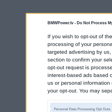
BMWPower.lv -
Do Not Process My
If you wish to opt-out of the
processing of your personal
targeted advertising by us
section to confirm your sel
opt-out request is proces
interest-based ads based o
us or personal information d
your opt-out. You may separ
disclosure of your personal
IAB’s list of downstream pa
Personal Data Processing Opt Outs