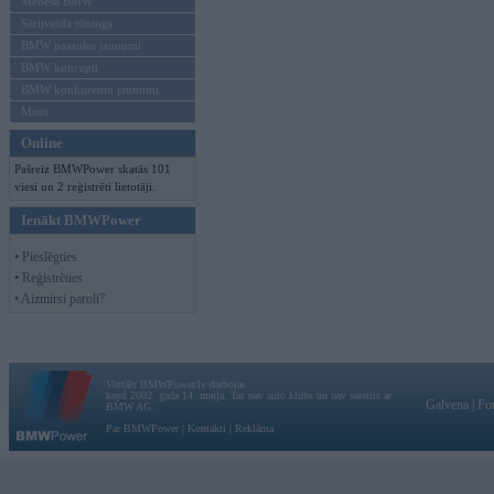
Mēneša BMW
Sērijveida tūnings
BMW pasaules jaunumi
BMW koncepti
BMW konkurentu jaunumi
Moto
Online
Pašreiz BMWPower skatās 101
viesi un 2 reģistrēti lietotāji.
Ienākt BMWPower
• Pieslēgties
• Reģistrēties
• Aizmirsi paroli?
Vortāls BMWPower.lv darbojas
kopš 2002. gada 14. maija. Tas nav auto klubs un nav saistīts ar
Galvena
|
Fo
BMW AG.
Par BMWPower
|
Kontakti
|
Reklāma