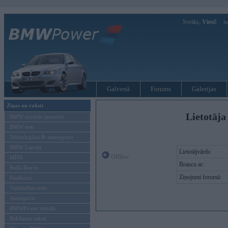
Sveiks,
Viesi!
Ie
Galvenā
Forums
Galerijas
Ziņas un raksti
Lietotāja
BMW modeļu jaunumi
BMW testi
Tehnoloģijas & sasniegumi
BMW Latvijā
Lietotājvārds:
Offline
MINI
Braucu ar:
Rolls-Royce
Ziņojumi forumā:
Pasākumi
Vadāmības tests
Autosports
BMWPower aktuāli
Reklāmas raksti