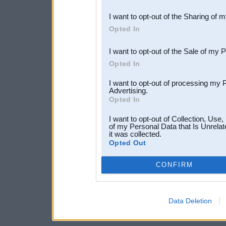
also be disclosed by us to 
I want to opt-out of the Sharing of 
Downstream Participants
th
Opted In
third parties.
I want to opt-out of the Sale of my 
Opted In
I want to opt-out of processing my 
Advertising.
Opted In
I want to opt-out of Collection, Use
of my Personal Data that Is Unrelat
it was collected.
Opted Out
CONFIRM
Data Deletion