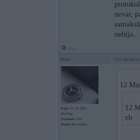
protokol
nevar, p
samaksāj
nebija..
Offline
clicks
12. Mar 2009, 19
12 Mar
12 M
Kopš:
23. Jul 2006
No:
Rīga
zb
Ziņojumi:
1639
Braucu ar:
esinieku