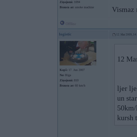
Ziņojumi:
1094
Braucu ar:
smoke machine
Vismaz 
Offline
logistic
12. Mar 2009, 14
12 Mar
Kopš:
17. Jun 2007
No:
Rīga
Ziņojumi:
810
Braucu ar:
60 km/h
ljer lje
un sta
50km/h
kursh 