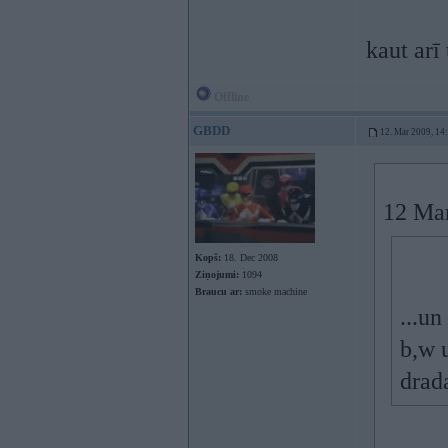
kaut arī
Offline
GBDD
12. Mar 2009, 14
12 Mar
Kopš:
18. Dec 2008
Ziņojumi:
1094
Braucu ar:
smoke machine
...un
b,w 
drad