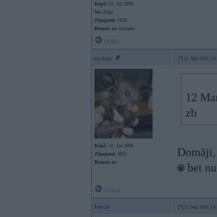
Kopš:
23. Jul 2006
No:
Rīga
Ziņojumi:
1639
Braucu ar:
esinieku
Offline
exciter
12. Mar 2009, 19
12 Mar
zb
Kopš:
18. Jan 2006
Domāji, 
Ziņojumi:
3822
Braucu ar:
bet nu
Offline
Jurch
12. Mar 2009, 19