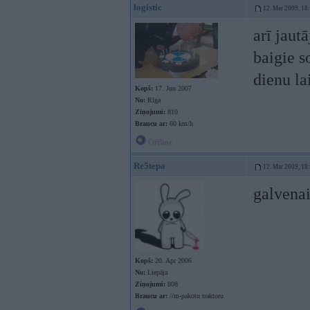
logistic
12. Mar 2009, 18
arī jaut
baigie s
dienu la
Kopš:
17. Jun 2007
No:
Rīga
Ziņojumi:
810
Braucu ar:
60 km/h
Offline
Re5tepa
12. Mar 2009, 18
galvenai
Kopš:
20. Apr 2006
No:
Liepāja
Ziņojumi:
808
Braucu ar:
//m-pakotu traktoru