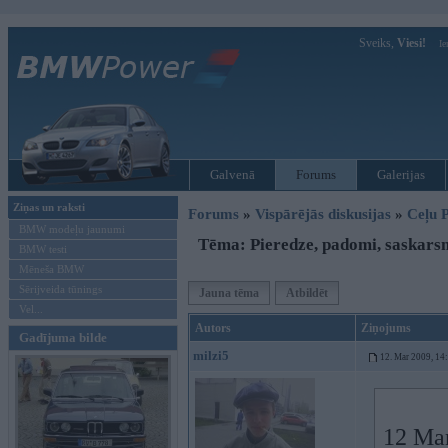
Sveiks,
Viesi!
Ie
Galvenā
Forums
Galerijas
Ziņas un raksti
Forums
»
Vispārējās diskusijas
»
Ceļu P
BMW modeļu jaunumi
Tēma: Pieredze, padomi, saskars
BMW testi
Mēneša BMW
Sērijveida tūnings
Jauna tēma
Atbildēt
Vel...
Autors
Ziņojums
Gadījuma bilde
milzi5
12. Mar 2009, 14
12 Mar