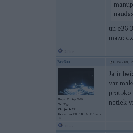
manupr
naudas
un e36 3
mazo dz
Offline
BeeDoo
12. Mar 2009, 17
Ja ir be
var maks
protokol
Kopš:
02. Sep 2006
notiek v
No:
Rīga
Ziņojumi:
724
Braucu ar:
E39, Mitsubishi Lancer
06`
Offline