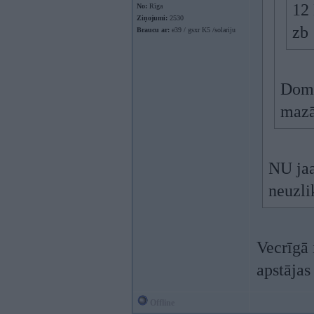
12 
No:
Rīga
Ziņojumi:
2530
zb
Braucu ar:
e39 / gsxr K5 /solariju
Domā
maz
NU jaa
neuzli
Vecrīgā 
apstājas
Offline