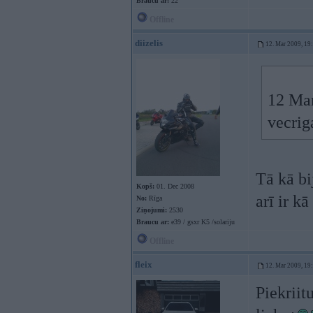
Braucu ar:
22
Offline
diizelis
12. Mar 2009, 19
12 Mar
vecrig
Tā kā bi
Kopš:
01. Dec 2008
arī ir kā
No:
Rīga
Ziņojumi:
2530
Braucu ar:
e39 / gsxr K5 /solariju
Offline
fleix
12. Mar 2009, 19
Piekriit