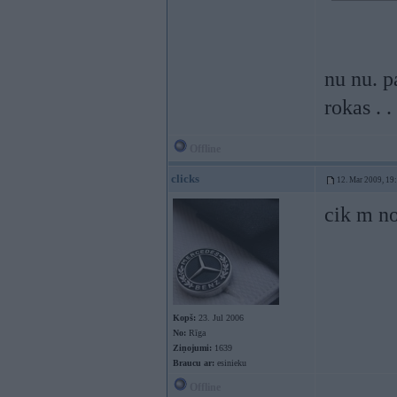
nu nu. p
rokas . 
Offline
clicks
12. Mar 2009, 19
cik m n
Kopš:
23. Jul 2006
No:
Rīga
Ziņojumi:
1639
Braucu ar:
esinieku
Offline