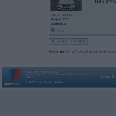
liek
Kopš:
27. Jun 2006
Ziņojumi:
8379
Braucu ar:
22
Offline
Jauna tēma
Atbildēt
Moderatori:
968-jk
,
AV
,
AiwaShuraLLP
,
GirtzB
,
Lafter
Vortāls BMWPower.lv darbojas
kopš 2002. gada 14. maija. Tas nav auto klubs un nav saistīts ar
Galvena
|
Fo
BMW AG.
Par BMWPower
|
Kontakti
|
Reklāma