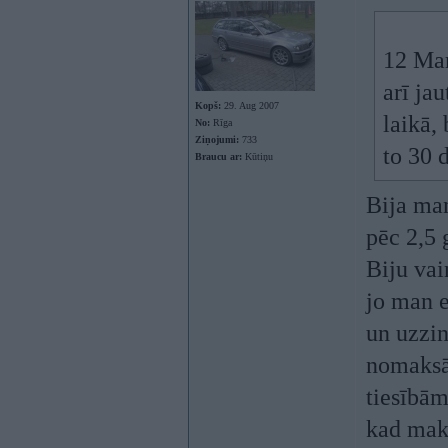
12 Mar
arī ja
Kopš:
29. Aug 2007
laikā, 
No:
Rīga
Ziņojumi:
733
to 30 
Braucu ar:
Kūtiņu
Bija man
pēc 2,5 
Biju vai
jo man e
un uzzin
nomaksāt
tiesībām
kad maks