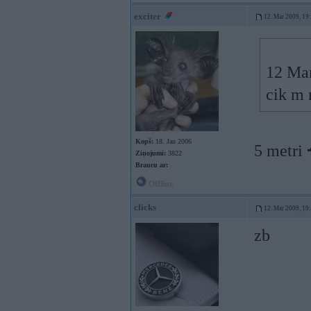
exciter
12. Mar 2009, 19
12 Mar
cik m 
Kopš:
18. Jan 2006
5 metri
Ziņojumi:
3822
Braucu ar:
Offline
clicks
12. Mar 2009, 19
zb