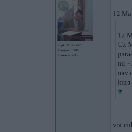
12 Mar
12 M
Uz M
Kopš:
28. Oct 2002
Ziņojumi:
13015
para
Braucu ar:
eFku
nu ~
nav c
kura
vot cu