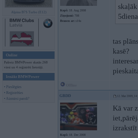
skaļāk
Kopš:
18. Aug 2008
Alpina B7S Turbo (E12)
5diena
Ziņojumi:
708
Braucu ar:
s14a
tas plān
kasē?
Online
interesa
Pašreiz BMWPower skatās 268
viesi un 4 reģistrēti lietotāji.
pieskai
Ienākt BMWPower
Offline
• Pieslēgties
• Reģistrēties
GBDD
12. Mar 2009, 14
• Aizmirsi paroli?
Kā var z
iet,pārē
izrakstī
Kopš:
18. Dec 2008