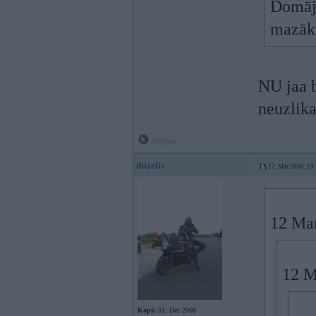
Domāji
mazāk
NU jaa b
neuzlika
Offline
diizelis
12. Mar 2009, 19
12 Mar
12 M
Kopš:
01. Dec 2008