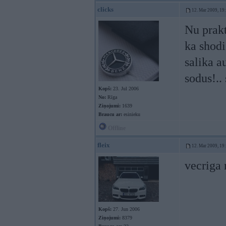
clicks
12. Mar 2009, 19
Nu prakt
ka shodi
salika a
sodus!.. 
Kopš:
23. Jul 2006
No:
Rīga
Ziņojumi:
1639
Braucu ar:
esinieku
Offline
fleix
12. Mar 2009, 19
vecriga
Kopš:
27. Jun 2006
Ziņojumi:
8379