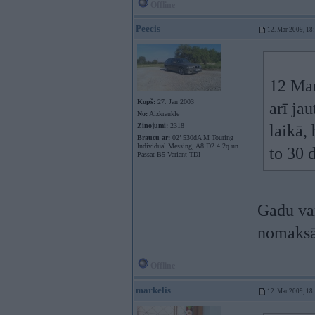
Offline
Peecis
12. Mar 2009, 18
12 Mar
Kopš:
27. Jan 2003
arī ja
No:
Aizkraukle
Ziņojumi:
2318
laikā, 
Braucu ar:
02’ 530dA M Touring
Individual Messing, A8 D2 4.2q un
to 30 
Passat B5 Variant TDI
Gadu var
nomaksā
Offline
markelis
12. Mar 2009, 18