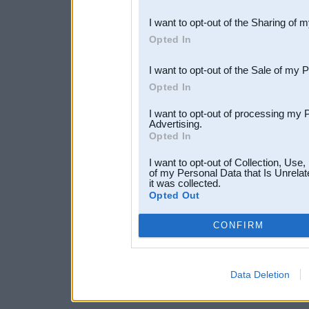
also be disclosed by us to 
I want to opt-out of the Sharing of 
Downstream Participants
th
Opted In
third parties.
I want to opt-out of the Sale of my 
Opted In
I want to opt-out of processing my 
Advertising.
Opted In
I want to opt-out of Collection, Use
of my Personal Data that Is Unrelat
it was collected.
Opted Out
CONFIRM
Data Deletion