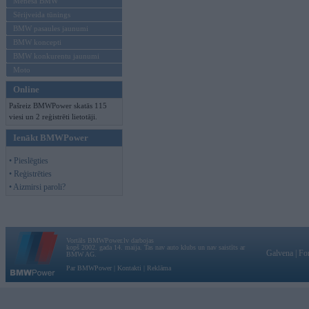
Mēneša BMW
Sērijveida tūnings
BMW pasaules jaunumi
BMW koncepti
BMW konkurentu jaunumi
Moto
Online
Pašreiz BMWPower skatās 115
viesi un 2 reģistrēti lietotāji.
Ienākt BMWPower
• Pieslēgties
• Reģistrēties
• Aizmirsi paroli?
Vortāls BMWPower.lv darbojas
kopš 2002. gada 14. maija. Tas nav auto klubs un nav saistīts ar
Galvena
|
Fo
BMW AG.
Par BMWPower
|
Kontakti
|
Reklāma