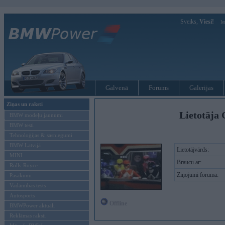
Sveiks,
Viesi!
Ie
Galvenā
Forums
Galerijas
Ziņas un raksti
Lietotāja
BMW modeļu jaunumi
BMW testi
Tehnoloģijas & sasniegumi
BMW Latvijā
Lietotājvārds:
MINI
Braucu ar:
Rolls-Royce
Ziņojumi forumā:
Pasākumi
Vadāmības tests
Autosports
Offline
BMWPower aktuāli
Reklāmas raksti