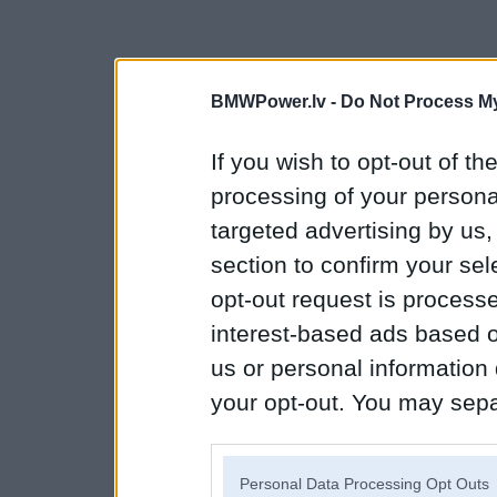
BMWPower.lv -
Do Not Process My
If you wish to opt-out of the
processing of your personal
targeted advertising by us
section to confirm your sel
opt-out request is proces
interest-based ads based o
us or personal information d
your opt-out. You may separ
disclosure of your personal
IAB’s list of downstream pa
Personal Data Processing Opt Outs