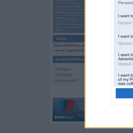
Mēneša BMW
Persona
Sērijveida tūnings
BMW pasaules jaunumi
I want t
BMW koncepti
Opted 
BMW konkurentu jaunumi
Moto
I want t
Online
Opted 
Pašreiz BMWPower skatās 152
viesi un 4 reģistrēti lietotāji.
I want 
Advertis
Ienākt BMWPower
Opted 
• Pieslēgties
• Reģistrēties
I want t
of my P
• Aizmirsi paroli?
was col
Opted 
Vortāls BMWPower.lv darbojas
kopš 2002. gada 14. maija. Tas nav auto klubs
BMW AG.
Par BMWPower
|
Kontakti
|
Reklāma