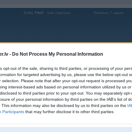
Sveiks,
Viesi!
|
Piektdiena, 7. augusts
Ienākt
Reģistrācija
Forums
Galerijas
Reģistrācija
Lietotāji
Meklētājs
.lv -
Do Not Process My Personal Information
Lietotāja milzi5 profils
to opt-out of the sale, sharing to third parties, or processing of your per
formation for targeted advertising by us, please use the below opt-out s
Pēdējo reizi manīts: 19. Jun 2026, 21:47
r selection. Please note that after your opt-out request is processed y
eing interest-based ads based on personal information utilized by us or
Lietotājvārds:
milzi5
disclosed to third parties prior to your opt-out. You may separately opt-
Braucu ar:
s14a
losure of your personal information by third parties on the IAB’s list of
Ziņojumi forumā:
708
. This information may also be disclosed by us to third parties on the
IA
Participants
that may further disclose it to other third parties.
Pēdējie ziņojumi forumā
[
]