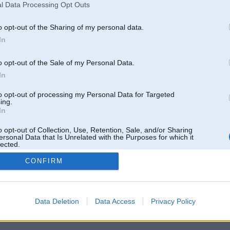
l Data Processing Opt Outs
o opt-out of the Sharing of my personal data.
In
o opt-out of the Sale of my Personal Data.
In
to opt-out of processing my Personal Data for Targeted
ing.
In
o opt-out of Collection, Use, Retention, Sale, and/or Sharing
ersonal Data that Is Unrelated with the Purposes for which it
lected.
Out
CONFIRM
 un nav saistīts ar
Galvena
|
Forums
|
Galerijas
|
Reģistrācija
|
Lietotaāji
|
Meklētājs
|
Reklā
Data Deletion
Data Access
Privacy Policy