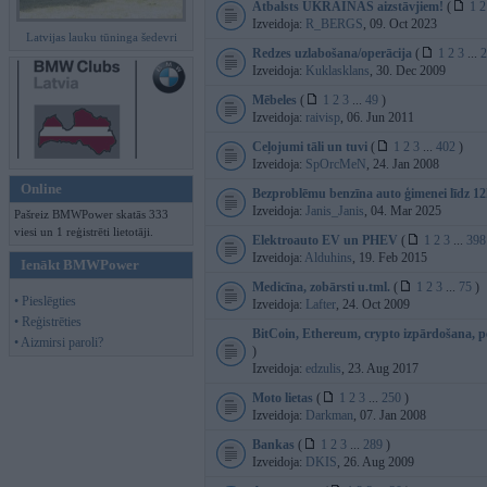
Atbalsts UKRAINAS aizstāvjiem!
(
1
2
Izveidoja:
R_BERGS
, 09. Oct 2023
Latvijas lauku tūninga šedevri
Redzes uzlabošana/operācija
(
1
2
3
...
2
Izveidoja:
Kuklasklans
, 30. Dec 2009
Mēbeles
(
1
2
3
...
49
)
Izveidoja:
raivisp
, 06. Jun 2011
Ceļojumi tāli un tuvi
(
1
2
3
...
402
)
Izveidoja:
SpOrcMeN
, 24. Jan 2008
Online
Bezproblēmu benzīna auto ģimenei līdz 1
Izveidoja:
Janis_Janis
, 04. Mar 2025
Pašreiz BMWPower skatās 333
viesi un 1 reģistrēti lietotāji.
Elektroauto EV un PHEV
(
1
2
3
...
398
Izveidoja:
Alduhins
, 19. Feb 2015
Ienākt BMWPower
Medicīna, zobārsti u.tml.
(
1
2
3
...
75
)
• Pieslēgties
Izveidoja:
Lafter
, 24. Oct 2009
• Reģistrēties
BitCoin, Ethereum, crypto izpārdošana, pē
• Aizmirsi paroli?
)
Izveidoja:
edzulis
, 23. Aug 2017
Moto lietas
(
1
2
3
...
250
)
Izveidoja:
Darkman
, 07. Jan 2008
Bankas
(
1
2
3
...
289
)
Izveidoja:
DKIS
, 26. Aug 2009