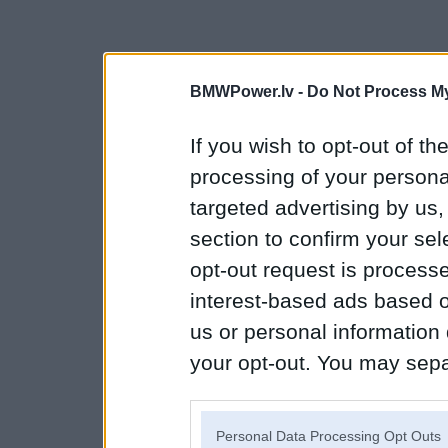
BMWPower.lv -
Do Not Process My
If you wish to opt-out of the
processing of your personal
targeted advertising by us
section to confirm your sel
opt-out request is proces
interest-based ads based o
us or personal information d
your opt-out. You may separ
disclosure of your personal
IAB’s list of downstream pa
Personal Data Processing Opt Outs