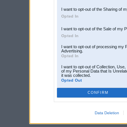
also be disclosed by us to 
I want to opt-out of the Sharing of 
Downstream Participants
th
Opted In
third parties.
I want to opt-out of the Sale of my 
Opted In
I want to opt-out of processing my 
Advertising.
Opted In
I want to opt-out of Collection, Use
of my Personal Data that Is Unrelat
it was collected.
Opted Out
CONFIRM
Data Deletion