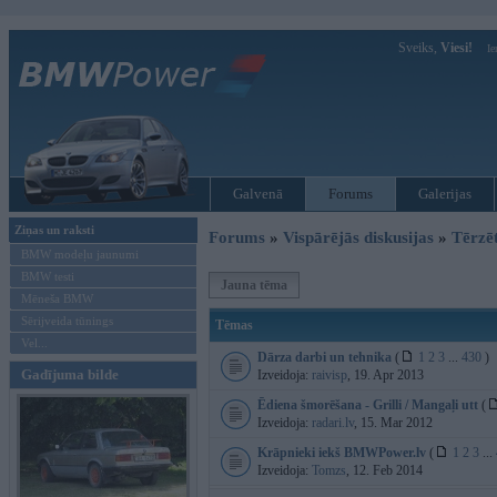
Sveiks,
Viesi!
Ie
Galvenā
Forums
Galerijas
Ziņas un raksti
Forums
»
Vispārējās diskusijas
»
Tērzē
BMW modeļu jaunumi
BMW testi
Jauna tēma
Mēneša BMW
Sērijveida tūnings
Tēmas
Vel...
Dārza darbi un tehnika
(
1
2
3
...
430
)
Gadījuma bilde
Izveidoja:
raivisp
, 19. Apr 2013
Ēdiena šmorēšana - Grilli / Mangaļi utt
(
Izveidoja:
radari.lv
, 15. Mar 2012
Krāpnieki iekš BMWPower.lv
(
1
2
3
...
Izveidoja:
Tomzs
, 12. Feb 2014