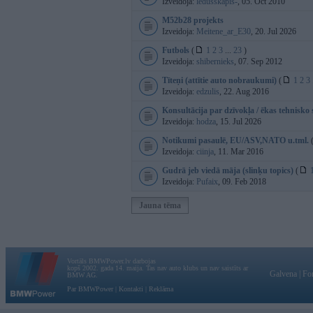
Izveidoja:
ledusskapis-
, 05. Oct 2010
M52b28 projekts
Izveidoja:
Meitene_ar_E30
, 20. Jul 2026
Futbols
(
1
2
3
...
23
)
Izveidoja:
shibernieks
, 07. Sep 2012
Tīteņi (attītie auto nobraukumi)
(
1
2
3
Izveidoja:
edzulis
, 22. Aug 2016
Konsultācija par dzīvokļa / ēkas tehnisko 
Izveidoja:
hodza
, 15. Jul 2026
Notikumi pasaulē, EU/ASV,NATO u.tml.
Izveidoja:
ciinja
, 11. Mar 2016
Gudrā jeb viedā māja (slinķu topics)
(
Izveidoja:
Pufaix
, 09. Feb 2018
Jauna tēma
Vortāls BMWPower.lv darbojas
kopš 2002. gada 14. maija. Tas nav auto klubs un nav saistīts ar
Galvena
|
Fo
BMW AG.
Par BMWPower
|
Kontakti
|
Reklāma