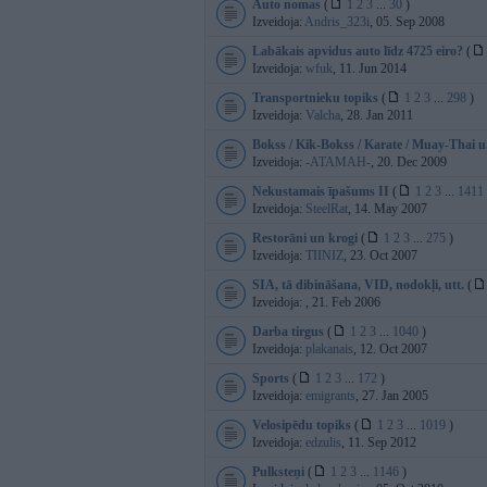
Auto nomas
(
1
2
3
...
30
)
Izveidoja:
Andris_323i
, 05. Sep 2008
Labākais apvidus auto līdz 4725 eiro?
(
Izveidoja:
wfuk
, 11. Jun 2014
Transportnieku topiks
(
1
2
3
...
298
)
Izveidoja:
Valcha
, 28. Jan 2011
Bokss / Kik-Bokss / Karate / Muay-Thai u.
Izveidoja:
-ATAMAH-
, 20. Dec 2009
Nekustamais īpašums II
(
1
2
3
...
1411
Izveidoja:
SteelRat
, 14. May 2007
Restorāni un krogi
(
1
2
3
...
275
)
Izveidoja:
TIINIZ
, 23. Oct 2007
SIA, tā dibināšana, VID, nodokļi, utt.
(
Izveidoja:
, 21. Feb 2006
Darba tirgus
(
1
2
3
...
1040
)
Izveidoja:
plakanais
, 12. Oct 2007
Sports
(
1
2
3
...
172
)
Izveidoja:
emigrants
, 27. Jan 2005
Velosipēdu topiks
(
1
2
3
...
1019
)
Izveidoja:
edzulis
, 11. Sep 2012
Pulksteņi
(
1
2
3
...
1146
)