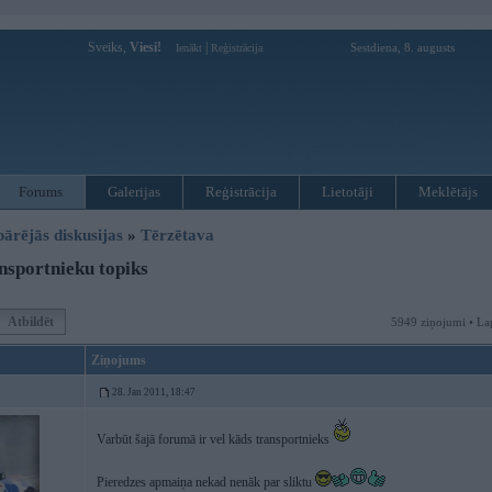
Sveiks,
Viesi!
|
Sestdiena, 8. augusts
Ienākt
Reģistrācija
Forums
Galerijas
Reģistrācija
Lietotāji
Meklētājs
pārējās diskusijas
»
Tērzētava
sportnieku topiks
Atbildēt
5949 ziņojumi • La
Ziņojums
28. Jan 2011, 18:47
Varbūt šajā forumā ir vel kāds transportnieks
Pieredzes apmaiņa nekad nenāk par sliktu