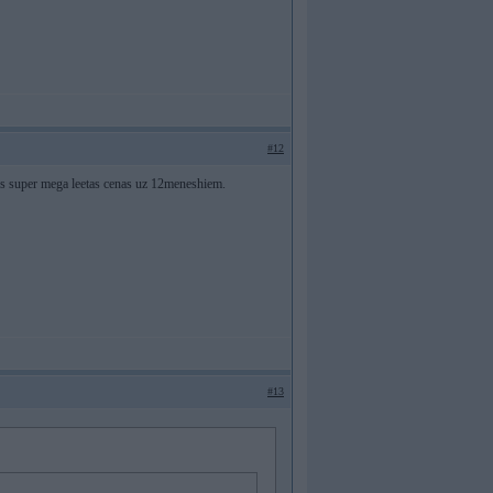
#12
uus super mega leetas cenas uz 12meneshiem.
#13