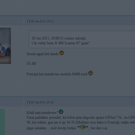
28. Jan 2011, 19:11
28 Jan 2011, 19:08:51 romizz rakstīja:
Cik vidēji Jums R 480 Scanias 07' gada?
Ziemā tagad ļoti daudz
35-38l
Principā ļoti neizdevies modelis R480 eur4
.
28. Jan 2011, 19:18
Kādā ziņā neizdevies?
Varat padalīties pieredzē, kā šoferi ņem degvielu apejot GPSus? Tā , ka GP
36, bet reālais, gan jau ir ap 34-35 (Mašīnas visu laiku ir Francijā, mājās 
jēgas nekādas.... mož devējs brāķis
, bet diez vai..