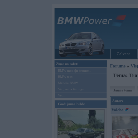
Galvenā
Ziņas un raksti
Forums
»
Vis
BMW modeļu jaunumi
Tēma: Tran
BMW testi
Mēneša BMW
Sērijveida tūnings
Jauna tēma
Vel...
Autors
Gadījuma bilde
Valcha