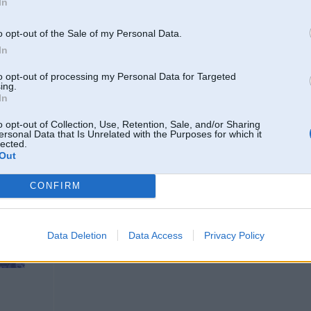
In
28. Jan 2011, 19:24
o opt-out of the Sale of my Personal Data.
In
Mums Modricimus uzstādija ar degvielas kontroli.. vienreiz jau mainīja.. stulb
tāda stulba situācija, ka Modris iekārtas uzstādijis, bet degvielu mēs kontrolēt
sanāk gadu vizinam tos GPSus un Modris naudu ar vēl nav par viņiem saņēmi
to opt-out of processing my Personal Data for Targeted
pakalpojumu ,kamēr viss nav 100 % strādājošs....
ing.
In
o opt-out of Collection, Use, Retention, Sale, and/or Sharing
ersonal Data that Is Unrelated with the Purposes for which it
lected.
Out
CONFIRM
28. Jan 2011, 19:26
Labak posteejiet cik Jums firmaa mashinas, lai zin kam "uzseesties"
Data Deletion
Data Access
Privacy Policy