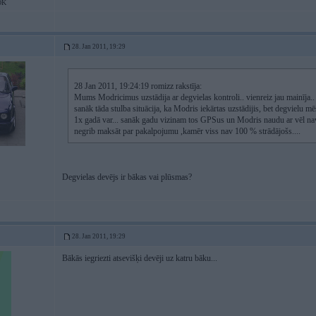
OK
28. Jan 2011, 19:29
28 Jan 2011, 19:24:19 romizz rakstīja:
Mums Modricimus uzstādija ar degvielas kontroli.. vienreiz jau mainīja.. st
sanāk tāda stulba situācija, ka Modris iekārtas uzstādijis, bet degvielu mēs
1x gadā var... sanāk gadu vizinam tos GPSus un Modris naudu ar vēl nav 
negrib maksāt par pakalpojumu ,kamēr viss nav 100 % strādājošs....
Degvielas devējs ir bākas vai plūsmas?
28. Jan 2011, 19:29
Bākās iegriezti atsevišķi devēji uz katru bāku...