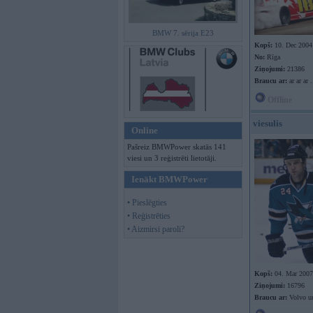
BMW 7. sērija E23
Kopš:
10. Dec 2004
No:
Rīga
Ziņojumi:
21386
Braucu ar:
ar ar ar .
Offline
viesulis
Online
Pašreiz BMWPower skatās 141
viesi un 3 reģistrēti lietotāji.
Ienākt BMWPower
• Pieslēgties
• Reģistrēties
• Aizmirsi paroli?
Kopš:
04. Mar 2007
Ziņojumi:
16796
Braucu ar:
Volvo u