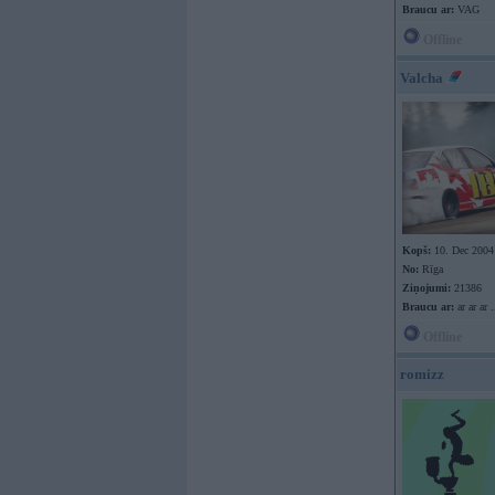
Braucu ar:
VAG
Offline
Valcha
Kopš:
10. Dec 2004
No:
Rīga
Ziņojumi:
21386
Braucu ar:
ar ar ar .
Offline
romizz