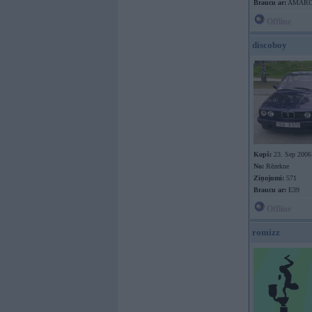
Braucu ar:
AMAR
Offline
discoboy
Kopš:
23. Sep 2006
No:
Rēzekne
Ziņojumi:
571
Braucu ar:
E39
Offline
romizz