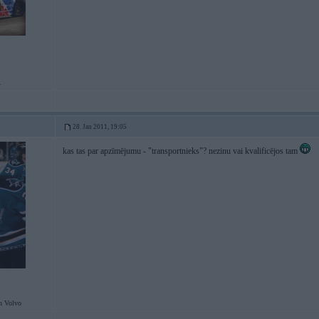
.
28. Jan 2011, 19:05
kas tas par apzīmējumu - "transportnieks"? nezinu vai kvalificējos tam
n Volvo