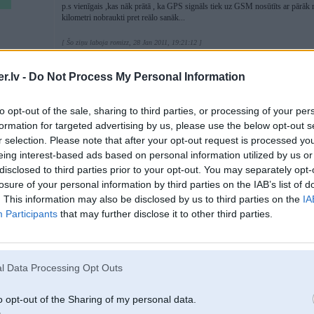
p.s vienīgais ,kas nāk prātā , ka GPS signāls tiek uz GSM nosūtīts ar pārāk r
kilometri nobraukti pret reālo sanāk...
[ Šo ziņu laboja romizz, 28 Jan 2011, 19:21:12 ]
.lv -
Do Not Process My Personal Information
28. Jan 2011, 19:21
to opt-out of the sale, sharing to third parties, or processing of your per
formation for targeted advertising by us, please use the below opt-out s
r selection. Please note that after your opt-out request is processed y
28 Jan 2011, 19:18:44 romizz rakstīja:
eing interest-based ads based on personal information utilized by us or
Kādā ziņā neizdevies?
disclosed to third parties prior to your opt-out. You may separately opt-
losure of your personal information by third parties on the IAB’s list of
Tā EGR sistēma sucks
. This information may also be disclosed by us to third parties on the
IA
Participants
that may further disclose it to other third parties.
P.S Man 4 mašīnas ir aprīkotas ar Jāņa Sētas GPS, kas pieslēgtas pie centr
Kādu tu GPS izmanto ?
.
l Data Processing Opt Outs
[ Šo ziņu laboja Valcha, 28 Jan 2011, 19:22:48 ]
o opt-out of the Sharing of my personal data.