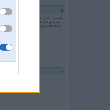
#8
i ir tas, ka mašīnas šeit atpakaļ ir 1x gadā... un sanāk
 ar viņām īsti nevaram, salabot arī tikai 1x gadā var...
s, jo šefs diezgan principiāls un negrib maksāt par
#9