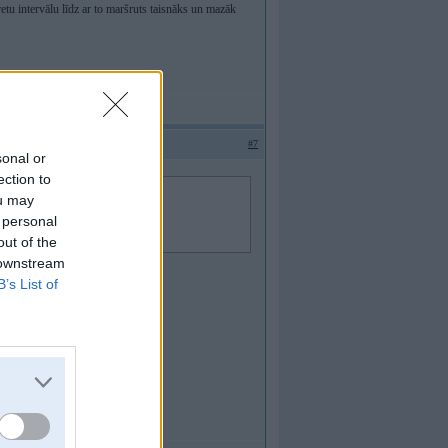
etu intervālu līdz ar to maršruts taisnāks un mazāk
#7
sonal or
ection to
ou may
 personal
out of the
 downstream
B’s List of
ālā kompja