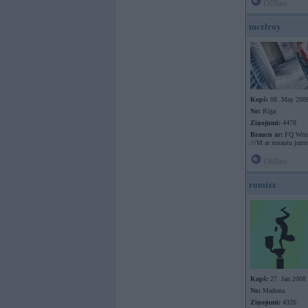
Offline
mcelroy
Kopš:
08. May 200
No:
Rīga
Ziņojumi:
4478
Braucu ar:
FQ Wr
///M ar norautu jumt
Offline
romizz
Kopš:
27. Jan 2008
No:
Madona
Ziņojumi:
4326