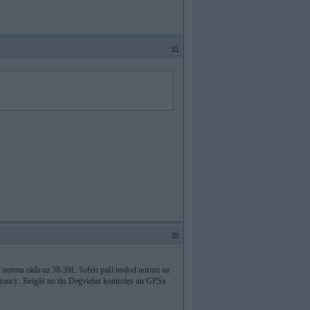
#5
#6
S normu rāda uz 38-39l.. šoferi paši nodod normu uz
nebrauc).. Beigās no tās Degvielas kontroles un GPSa