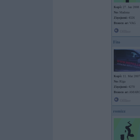
Kopš:
27. Jan 2008
No:
Madona
Ziņojumi:
4326
Braucu ar:
VAG
Offline
Fito
Kopš:
11. Mar 2007
No:
Rīga
Ziņojumi:
4270
Braucu ar:
AMAR
Offline
romizz