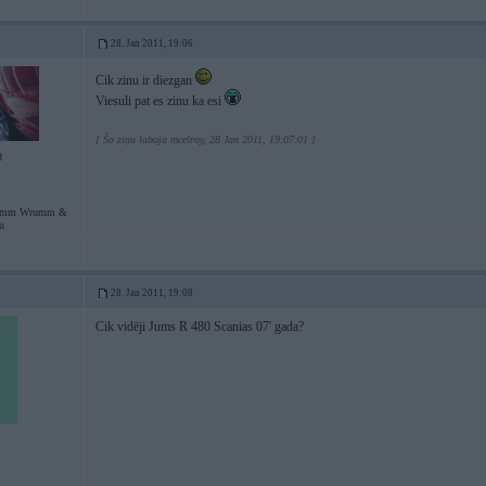
28. Jan 2011, 19:06
Cik zinu ir diezgan
Viesuli pat es zinu ka esi
[ Šo ziņu laboja mcelroy, 28 Jan 2011, 19:07:01 ]
8
umm Wrumm &
u
28. Jan 2011, 19:08
Cik vidēji Jums R 480 Scanias 07' gada?