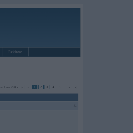
Reklāma
pa 1 no 298 •
|«
«
1
2
3
4
5
...
»
»|
#1