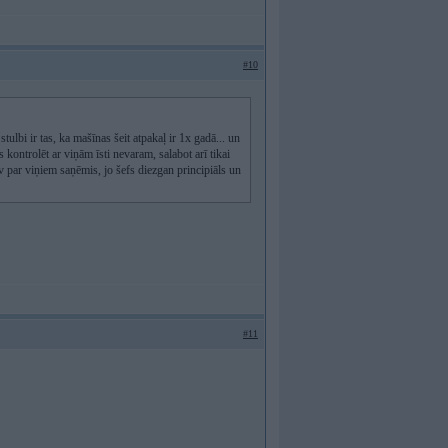
#10
ulbi ir tas, ka mašīnas šeit atpakaļ ir 1x gadā... un
 kontrolēt ar viņām īsti nevaram, salabot arī tikai
par viņiem saņēmis, jo šefs diezgan principiāls un
#11