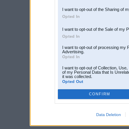
also be disclosed by us to 
I want to opt-out of the Sharing of 
Downstream Participants
th
Opted In
third parties.
I want to opt-out of the Sale of my 
Opted In
I want to opt-out of processing my 
Advertising.
Opted In
I want to opt-out of Collection, Use
of my Personal Data that Is Unrelat
it was collected.
Opted Out
CONFIRM
Data Deletion