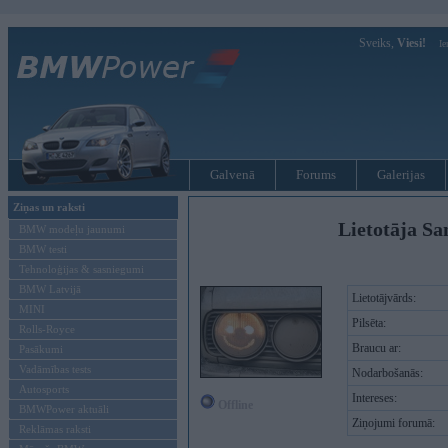
Sveiks,
Viesi!
Ie
Galvenā
Forums
Galerijas
Ziņas un raksti
Lietotāja Sa
BMW modeļu jaunumi
BMW testi
Tehnoloģijas & sasniegumi
BMW Latvijā
Lietotājvārds:
MINI
Pilsēta:
Rolls-Royce
Braucu ar:
Pasākumi
Vadāmības tests
Nodarbošanās:
Autosports
Intereses:
Offline
BMWPower aktuāli
Ziņojumi forumā:
Reklāmas raksti