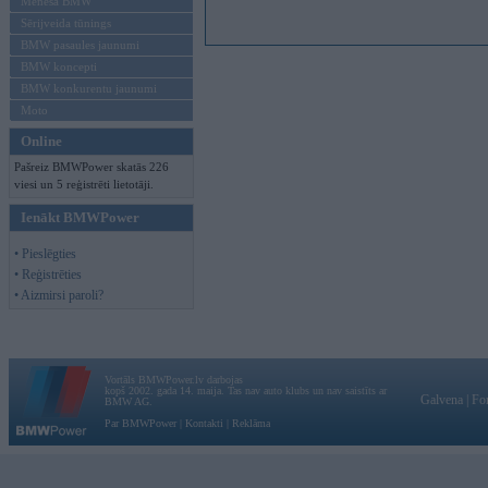
Mēneša BMW
Sērijveida tūnings
BMW pasaules jaunumi
BMW koncepti
BMW konkurentu jaunumi
Moto
Online
Pašreiz BMWPower skatās 226
viesi un 5 reģistrēti lietotāji.
Ienākt BMWPower
• Pieslēgties
• Reģistrēties
• Aizmirsi paroli?
Vortāls BMWPower.lv darbojas
kopš 2002. gada 14. maija. Tas nav auto klubs un nav saistīts ar
Galvena
|
Fo
BMW AG.
Par BMWPower
|
Kontakti
|
Reklāma