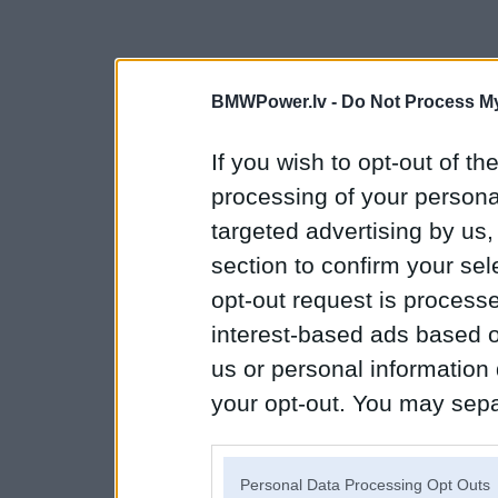
BMWPower.lv -
Do Not Process My
If you wish to opt-out of the
processing of your personal
targeted advertising by us
section to confirm your sel
opt-out request is proces
interest-based ads based o
us or personal information d
your opt-out. You may separ
disclosure of your personal
IAB’s list of downstream pa
Personal Data Processing Opt Outs