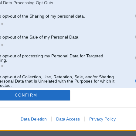
l Data Processing Opt Outs
o opt-out of the Sharing of my personal data.
In
o opt-out of the Sale of my Personal Data.
In
to opt-out of processing my Personal Data for Targeted
ing.
In
o opt-out of Collection, Use, Retention, Sale, and/or Sharing
ersonal Data that Is Unrelated with the Purposes for which it
lected.
Out
CONFIRM
 un nav saistīts ar
Galvena
|
Forums
|
Galerijas
|
Reģistrācija
|
Lietotaāji
|
Meklētājs
|
Reklā
Data Deletion
Data Access
Privacy Policy