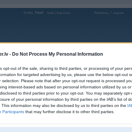
Sveiks,
Viesi!
|
Piektdiena, 7. augusts
Ienākt
Reģistrācija
Forums
Galerijas
Reģistrācija
Lietotāji
Meklētājs
.lv -
Do Not Process My Personal Information
Lietotāja Fito profils
to opt-out of the sale, sharing to third parties, or processing of your per
formation for targeted advertising by us, please use the below opt-out s
Pēdējo reizi manīts: 23. Nov 2021, 08:40
r selection. Please note that after your opt-out request is processed y
eing interest-based ads based on personal information utilized by us or
Lietotājvārds:
Fito
disclosed to third parties prior to your opt-out. You may separately opt-
Pilsēta:
Rīga
losure of your personal information by third parties on the IAB’s list of
Braucu ar:
AMAROK
. This information may also be disclosed by us to third parties on the
IA
Ziņojumi forumā:
4270
Participants
that may further disclose it to other third parties.
Pēdējie ziņojumi forumā
[
]