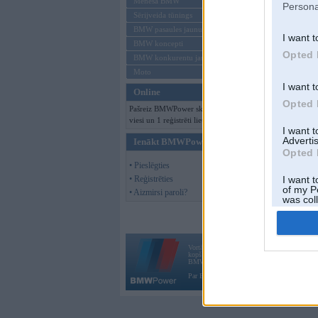
Mēneša BMW
Persona
Sērijveida tūnings
BMW pasaules jaunumi
I want t
BMW koncepti
Opted 
BMW konkurentu jaunumi
Moto
I want t
Online
Opted 
Pašreiz BMWPower skatās 123
viesi un 1 reģistrēti lietotāji.
I want 
Advertis
Ienākt BMWPower
Opted 
• Pieslēgties
• Reģistrēties
I want t
of my P
• Aizmirsi paroli?
was col
Opted 
Vortāls BMWPower.lv darbojas
kopš 2002. gada 14. maija. Tas nav auto klubs
BMW AG.
Par BMWPower
|
Kontakti
|
Reklāma