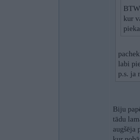
BTW v
kur v
pieka
pachek
labi p
p.s. ja
Biju pap
tādu lam
augšēja 
kur nobā