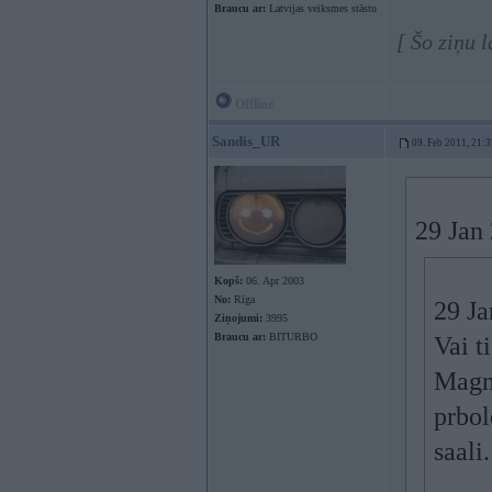
Braucu ar:
Latvijas veiksmes stāstu
[ Šo ziņu 
Offline
Sandis_UR
09. Feb 2011, 21:3
29 Jan 
Kopš:
06. Apr 2003
No:
Rīga
29 Ja
Ziņojumi:
3995
Braucu ar:
BITURBO
Vai t
Magnu
prbol
saali.