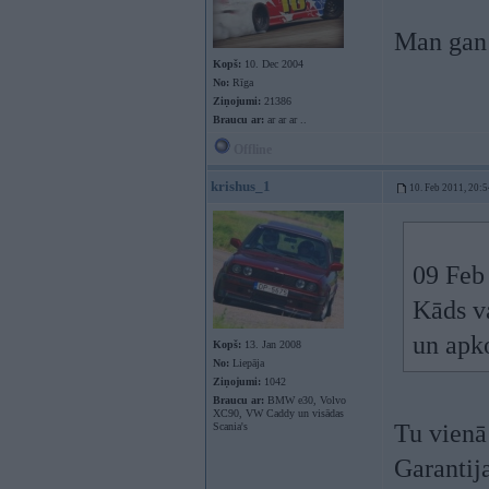
Man gan 
Kopš:
10. Dec 2004
No:
Rīga
Ziņojumi:
21386
Braucu ar:
ar ar ar ..
Offline
krishus_1
10. Feb 2011, 20:5
09 Feb 
Kāds va
un apk
Kopš:
13. Jan 2008
No:
Liepāja
Ziņojumi:
1042
Braucu ar:
BMW e30, Volvo
XC90, VW Caddy un visādas
Tu vienā
Scania's
Garantija