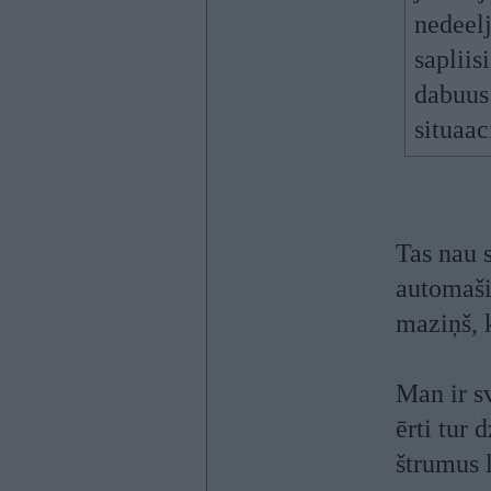
nedeel
sapliis
dabuus 
situaac
Tas nau s
automaši
maziņš, 
Man ir sv
ērti tur
štrumus l