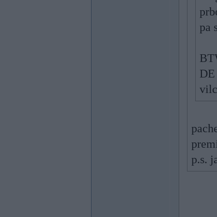
prb
pa s
BTW
DE 
vil
pache
prem
p.s. 