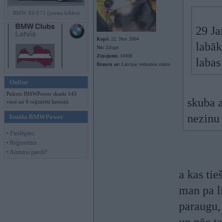
BMW X6 E71 (preses bildes)
29 Ja
Kopš:
22. Nov 2004
labāk
No:
Zilupe
Ziņojumi:
10498
labas
Braucu ar:
Latvijas veiksmes stāstu
Online
Pašreiz BMWPower skatās 143
skuba 
viesi un 0 reģistrēti lietotāji.
nezinu
Ienākt BMWPower
• Pieslēgties
• Reģistrēties
• Aizmirsi paroli?
a kas tie
man pa l
paraugu, 