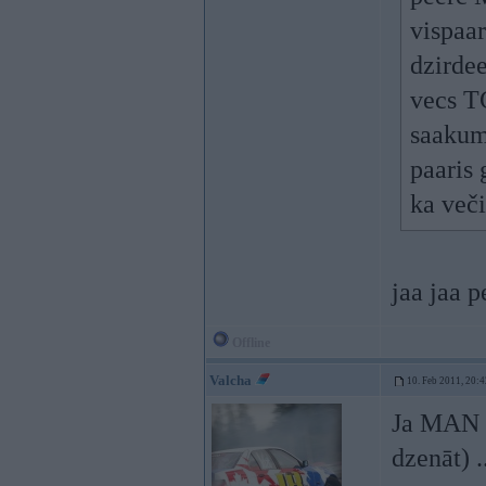
vispaa
dzirdee
vecs T
saakuma
paaris 
ka veči
jaa jaa 
Offline
Valcha
10. Feb 2011, 20:4
Ja MAN .
dzenāt) .