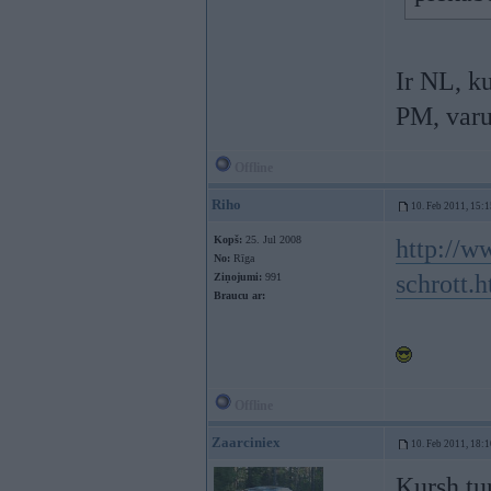
Ir NL, k
PM, varu
Offline
Riho
10. Feb 2011, 15:1
Kopš:
25. Jul 2008
http://w
No:
Rīga
schrott.
Ziņojumi:
991
Braucu ar:
Offline
Zaarciniex
10. Feb 2011, 18:1
Kursh tu