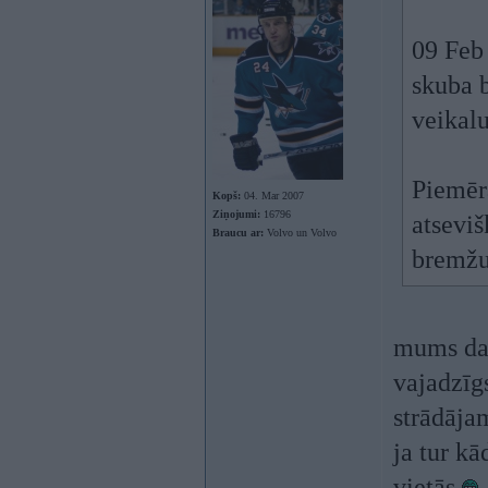
09 Feb 
skuba b
veikalu
Piemēra
Kopš:
04. Mar 2007
Ziņojumi:
16796
atsevi
Braucu ar:
Volvo un Volvo
bremžu
mums dar
vajadzīg
strādāja
ja tur k
vietās