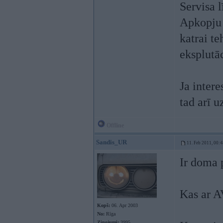
Servisa 
Apkopju 
katrai te
eksplutā
Ja intere
tad arī 
Offline
Sandis_UR
11. Feb 2011, 00:4
Ir doma 
Kas ar 
Kopš:
06. Apr 2003
No:
Rīga
Ziņojumi:
3995