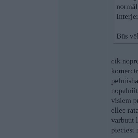
normāl
Interje
Būs vē
cik nopro
komerctr
pelniisha
nopelnii
visiem p
ellee ra
varbuut 
pieciest