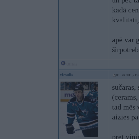
un pēc t
kadā cena
kvalitāti
apē var g
širpotreb
Offline
viesulis
09. Feb 2011, 21:3
sučaras, 
(cerams,
tad mēs v
aizies pa
pret viņ