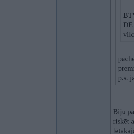
BTW
DE 
vil
pache
prem
p.s. 
Biju p
riskēt 
lētākaj