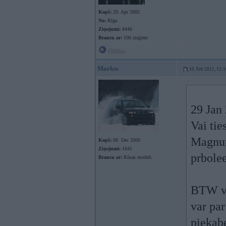
Kopš:
29. Apr 2005
No:
Rīga
Ziņojumi:
8446
Braucu ar:
106 zirgiem
Offline
Markss
10. Feb 2011, 12:1
29 Jan
Vai tie
Magnum
Kopš:
08. Dec 2009
Ziņojumi:
1641
prbolee
Braucu ar:
Rūsas modeli.
BTW va
var par
piekab