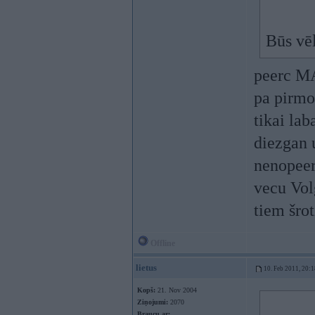
Būs vē
peerc 
pa pirmo
tikai la
diezgan 
nenopeer
vecu Vol
tiem šro
Offline
lietus
10. Feb 2011, 20:1
Kopš:
21. Nov 2004
Ziņojumi:
2070
Braucu ar: