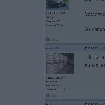
Vajadzeet
Kopš:
14. Apr 2003
No:
Rīga
Ziņojumi:
387
Braucu ar:
Ziloni
Ar cena
Offline
audistsM5
10. Feb 2011, 18:3
cik varē
nu tas ta
Kopš:
21. Jan 2009
No:
Jūrmala
Ziņojumi:
325
Braucu ar:
HZ - 13
Offline
lietus
10. Feb 2011, 19:2