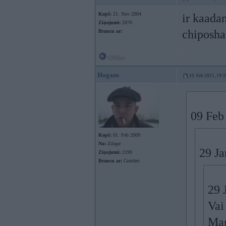
Kopš:
21. Nov 2004
ir kaada
Ziņojumi:
2070
chiposha
Braucu ar:
Offline
Hogans
10. Feb 2011, 19:5
09 Feb
Kopš:
01. Feb 2009
No:
Zilupe
29 Ja
Ziņojumi:
2190
Braucu ar:
Greideri
29 
Vai
Mag