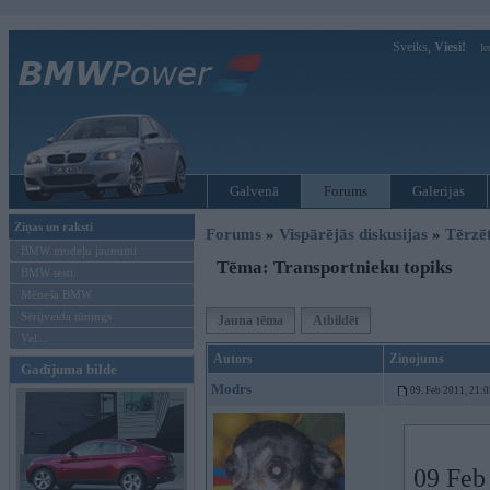
Sveiks,
Viesi!
Ie
Galvenā
Forums
Galerijas
Ziņas un raksti
Forums
»
Vispārējās diskusijas
»
Tērzē
BMW modeļu jaunumi
Tēma: Transportnieku topiks
BMW testi
Mēneša BMW
Sērijveida tūnings
Jauna tēma
Atbildēt
Vel...
Autors
Ziņojums
Gadījuma bilde
Modrs
09. Feb 2011, 21:0
09 Feb 