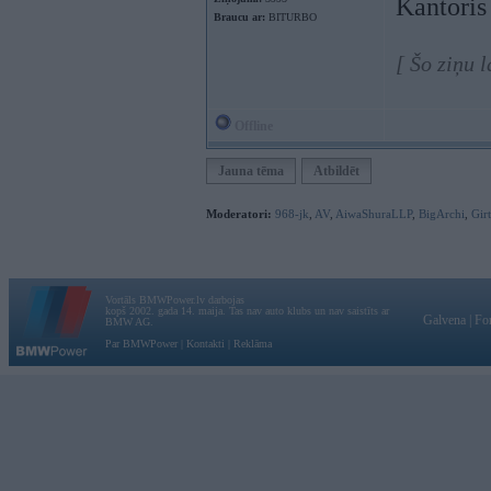
Kantoris
Braucu ar:
BITURBO
[ Šo ziņu 
Offline
Jauna tēma
Atbildēt
Moderatori:
968-jk
,
AV
,
AiwaShuraLLP
,
BigArchi
,
Gir
Vortāls BMWPower.lv darbojas
kopš 2002. gada 14. maija. Tas nav auto klubs un nav saistīts ar
Galvena
|
Fo
BMW AG.
Par BMWPower
|
Kontakti
|
Reklāma