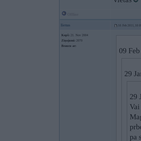
Offline
lietus
10. Feb 2011, 10:0
Kopš:
21. Nov 2004
Ziņojumi:
2070
Braucu ar:
09 Feb
29 Ja
29 
Vai
Mag
prb
pa s