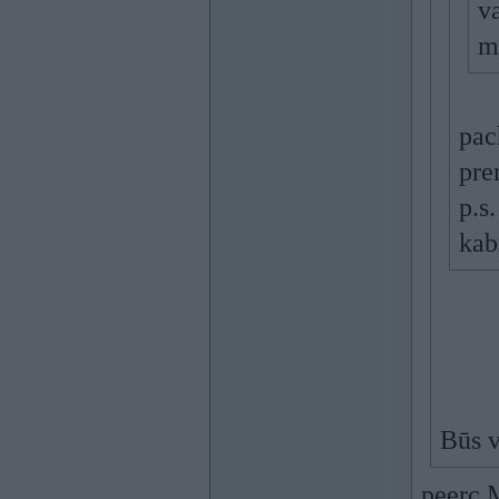
v
m
pac
pre
p.s.
kab
Būs v
peerc