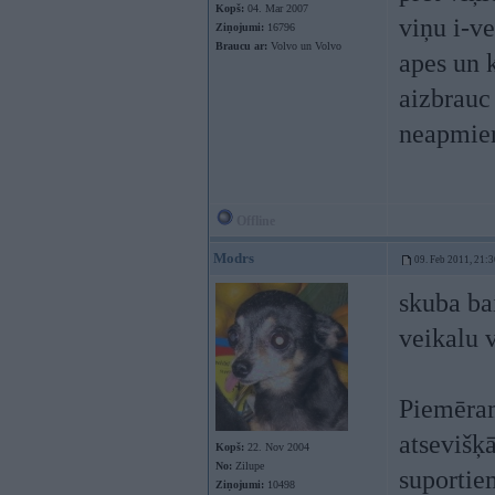
Kopš:
04. Mar 2007
viņu i-v
Ziņojumi:
16796
Braucu ar:
Volvo un Volvo
apes un 
aizbrauc 
neapmier
Offline
Modrs
09. Feb 2011, 21:3
skuba bai
veikalu v
Piemēram
atsevišķ
Kopš:
22. Nov 2004
No:
Zilupe
suportie
Ziņojumi:
10498