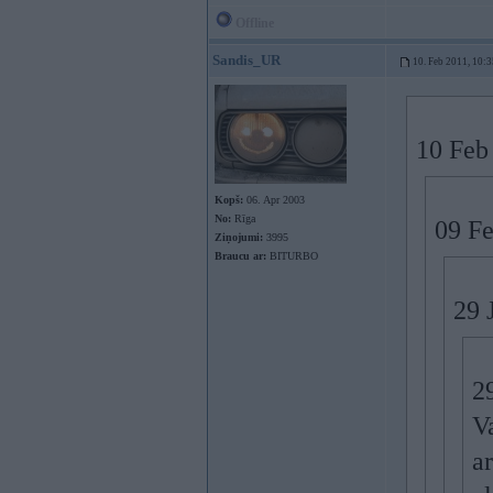
Offline
Sandis_UR
10. Feb 2011, 10:3
10 Feb 
Kopš:
06. Apr 2003
No:
Rīga
09 Fe
Ziņojumi:
3995
Braucu ar:
BITURBO
29 
2
V
a