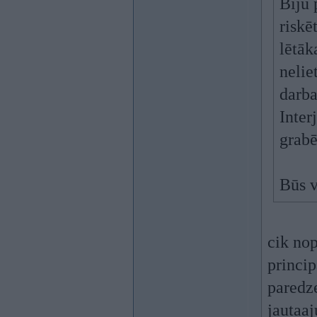
Biju 
riskē
lētāk
nelie
darba
Inter
grabē
Būs v
cik nop
princip
paredze
jautaaj