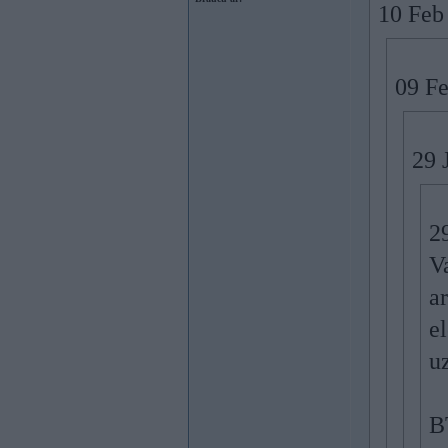
10 Feb
09 Fe
29 
2
V
a
e
uz
B