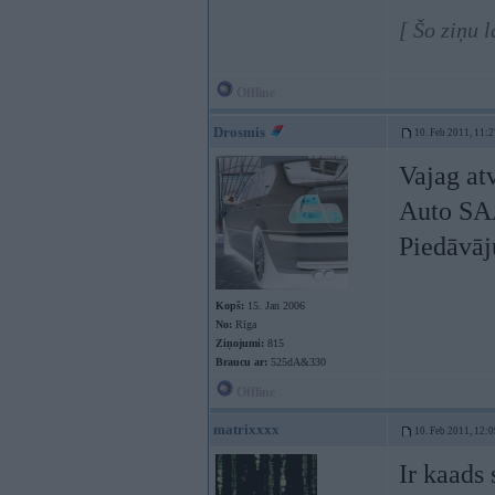
[ Šo ziņu 
Offline
Drosmis
10. Feb 2011, 11:2
Vajag a
Auto SAA
Piedāvā
Kopš:
15. Jan 2006
No:
Rīga
Ziņojumi:
815
Braucu ar:
525dA&330
Offline
matrixxxx
10. Feb 2011, 12:0
Ir kaads