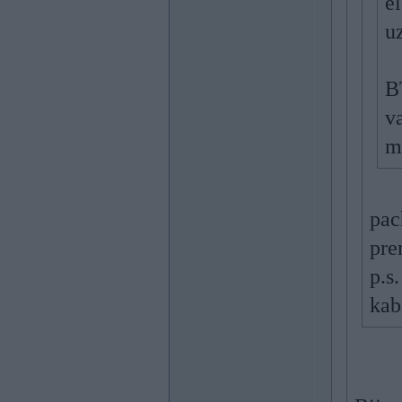
e
uz
B
v
m
pac
pre
p.s.
kab