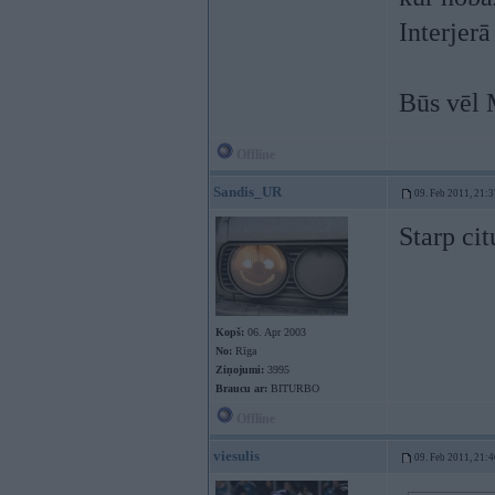
Interjer
Būs vēl 
Offline
Sandis_UR
09. Feb 2011, 21:3
Starp ci
Kopš:
06. Apr 2003
No:
Rīga
Ziņojumi:
3995
Braucu ar:
BITURBO
Offline
viesulis
09. Feb 2011, 21:4