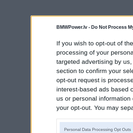
BMWPower.lv -
Do Not Process My
If you wish to opt-out of the
processing of your personal
targeted advertising by us
section to confirm your sel
opt-out request is proces
interest-based ads based o
us or personal information d
your opt-out. You may separ
disclosure of your personal
IAB’s list of downstream pa
Personal Data Processing Opt Outs