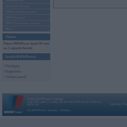
Mēneša BMW
Sērijveida tūnings
BMW pasaules jaunumi
BMW koncepti
BMW konkurentu jaunumi
Moto
Online
Pašreiz BMWPower skatās 90 viesi
un 2 reģistrēti lietotāji.
Ienākt BMWPower
• Pieslēgties
• Reģistrēties
• Aizmirsi paroli?
Vortāls BMWPower.lv darbojas
kopš 2002. gada 14. maija. Tas nav auto klubs un nav saistīts ar
Galvena
|
Fo
BMW AG.
Par BMWPower
|
Kontakti
|
Reklāma