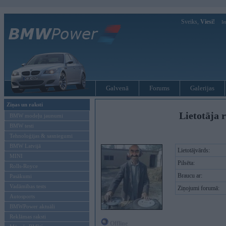
Sveiks,
Viesi!
Ie
Galvenā
Forums
Galerijas
Ziņas un raksti
Lietotāja r
BMW modeļu jaunumi
BMW testi
Tehnoloģijas & sasniegumi
BMW Latvijā
Lietotājvārds:
MINI
Pilsēta:
Rolls-Royce
Braucu ar:
Pasākumi
Vadāmības tests
Ziņojumi forumā:
Autosports
BMWPower aktuāli
Reklāmas raksti
Offline