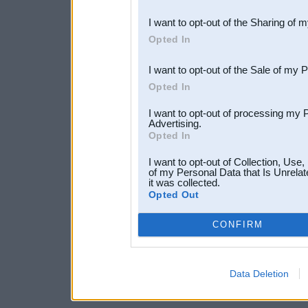
also be disclosed by us to 
I want to opt-out of the Sharing of 
Downstream Participants
th
Opted In
third parties.
I want to opt-out of the Sale of my 
Opted In
I want to opt-out of processing my 
Advertising.
Opted In
I want to opt-out of Collection, Use
of my Personal Data that Is Unrelat
it was collected.
Opted Out
CONFIRM
Data Deletion