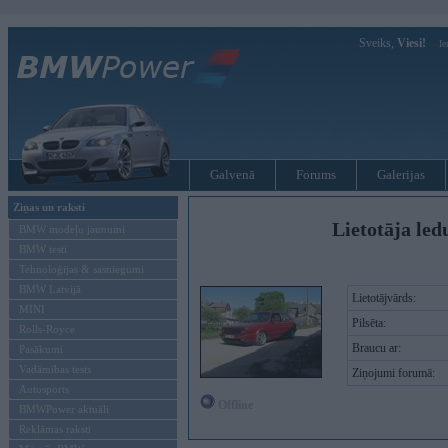
Sveiks,
Viesi!
Ie
Galvenā
Forums
Galerijas
Ziņas un raksti
Lietotāja led
BMW modeļu jaunumi
BMW testi
Tehnoloģijas & sasniegumi
BMW Latvijā
Lietotājvārds:
MINI
Pilsēta:
Rolls-Royce
Braucu ar:
Pasākumi
Vadāmības tests
Ziņojumi forumā:
Autosports
Offline
BMWPower aktuāli
Reklāmas raksti