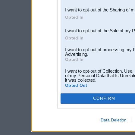
also be disclosed by us to 
I want to opt-out of the Sharing of 
Downstream Participants
th
Opted In
third parties.
I want to opt-out of the Sale of my 
Opted In
I want to opt-out of processing my 
Advertising.
Opted In
I want to opt-out of Collection, Use
of my Personal Data that Is Unrelat
it was collected.
Opted Out
CONFIRM
Data Deletion