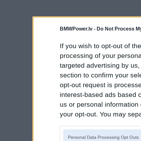
BMWPower.lv -
Do Not Process My
If you wish to opt-out of the
processing of your personal
targeted advertising by us
section to confirm your sel
opt-out request is proces
interest-based ads based o
us or personal information d
your opt-out. You may separ
disclosure of your personal
IAB’s list of downstream pa
Personal Data Processing Opt Outs