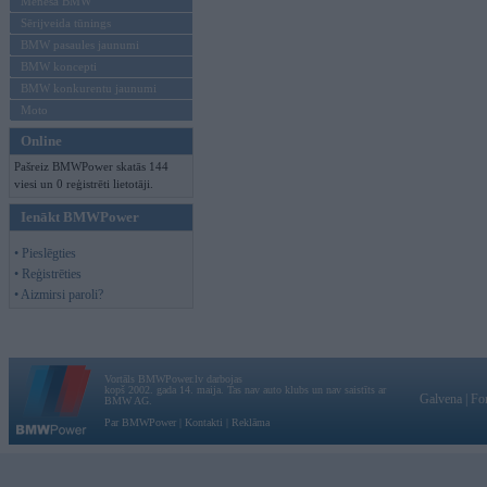
Mēneša BMW
Sērijveida tūnings
BMW pasaules jaunumi
BMW koncepti
BMW konkurentu jaunumi
Moto
Online
Pašreiz BMWPower skatās 144
viesi un 0 reģistrēti lietotāji.
Ienākt BMWPower
• Pieslēgties
• Reģistrēties
• Aizmirsi paroli?
Vortāls BMWPower.lv darbojas
kopš 2002. gada 14. maija. Tas nav auto klubs un nav saistīts ar
Galvena
|
Fo
BMW AG.
Par BMWPower
|
Kontakti
|
Reklāma