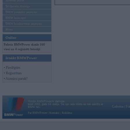
Mēneša BMW
Sērijveida tūnings
BMW pasaules jaunumi
BMW koncepti
BMW konkurentu jaunumi
Moto
Online
Pašreiz BMWPower skatās 160
viesi un 4 reģistrēti lietotāji.
Ienākt BMWPower
• Pieslēgties
• Reģistrēties
• Aizmirsi paroli?
Vortāls BMWPower.lv darbojas
kopš 2002. gada 14. maija. Tas nav auto klubs un nav saistīts ar
Galvena
|
Fo
BMW AG.
Par BMWPower
|
Kontakti
|
Reklāma