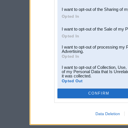
also be disclosed by us to 
I want to opt-out of the Sharing of 
Downstream Participants
th
Opted In
third parties.
I want to opt-out of the Sale of my 
Opted In
I want to opt-out of processing my 
Advertising.
Opted In
I want to opt-out of Collection, Use
of my Personal Data that Is Unrelat
it was collected.
Opted Out
CONFIRM
Data Deletion