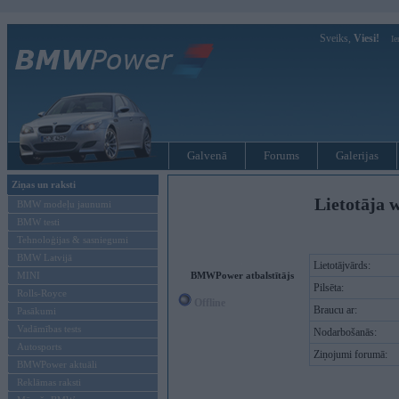
Sveiks,
Viesi!
Ie
Galvenā
Forums
Galerijas
Ziņas un raksti
Lietotāja w
BMW modeļu jaunumi
BMW testi
Tehnoloģijas & sasniegumi
BMW Latvijā
Lietotājvārds:
MINI
BMWPower atbalstītājs
Pilsēta:
Rolls-Royce
Offline
Braucu ar:
Pasākumi
Vadāmības tests
Nodarbošanās:
Autosports
Ziņojumi forumā:
BMWPower aktuāli
Reklāmas raksti