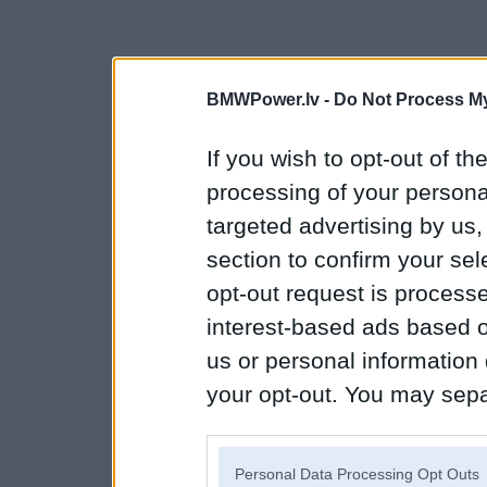
BMWPower.lv -
Do Not Process My
If you wish to opt-out of the
processing of your personal
targeted advertising by us
section to confirm your sel
opt-out request is proces
interest-based ads based o
us or personal information d
your opt-out. You may separ
disclosure of your personal
IAB’s list of downstream pa
Personal Data Processing Opt Outs