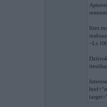
Aptuven
remonte
Iires m
maksaaj
~Ls 10
Dziivok
tiesiib
Interes
href="m
target