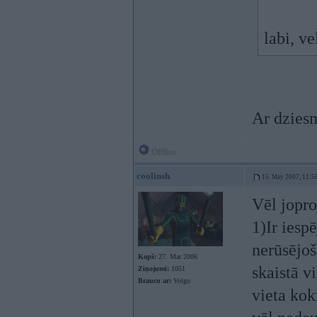
labi, v
Ar dzies
Offline
coolinsh
15. May 2007, 11:5
Vēl jopro
1)Ir iesp
nerūsējoš
Kopš:
27. Mar 2006
skaistā vi
Ziņojumi:
1051
Braucu ar:
Volgo
vieta ko