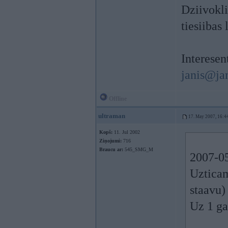
Dziivokli
tiesiibas
Interesen
janis@ja
Offline
ultraman
17. May 2007, 16:4
Kopš:
11. Jul 2002
Ziņojumi:
716
Braucu ar:
545_SMG_M
2007-05
Uzticam
staavu)
Uz 1 ga