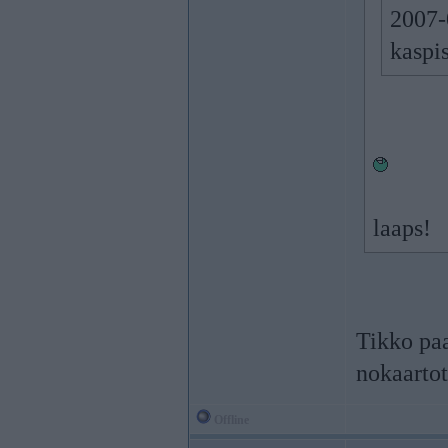
2007-0
kaspi
laaps!
Tikko paa
nokaartot
Offline