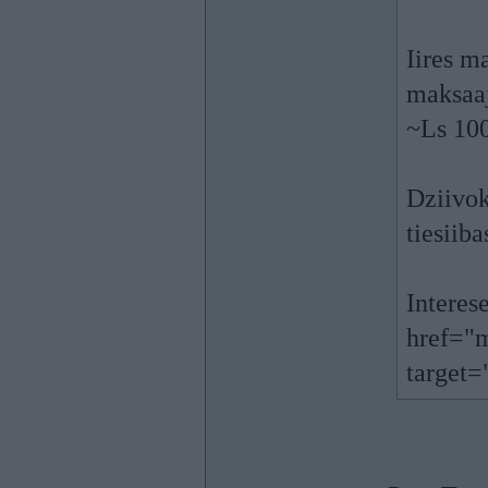
Iires m
maksaaj
~Ls 10
Dziivok
tiesiib
Interes
href="m
target