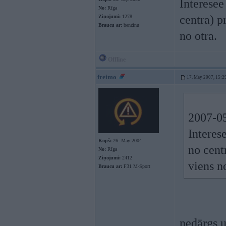
Interesee
No:
Rīga
centra) p
Ziņojumi:
1278
Braucu ar:
benzīnu
no otra.
Offline
freimo
17. May 2007, 15:2
2007-05
Interes
Kopš:
26. May 2004
no cent
No:
Rīga
Ziņojumi:
2412
viens no
Braucu ar:
F31 M-Sport
nedārgs u