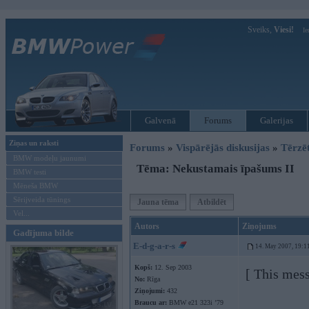
Sveiks,
Viesi!
Ie
Galvenā
Forums
Galerijas
Ziņas un raksti
Forums
»
Vispārējās diskusijas
»
Tērzē
BMW modeļu jaunumi
Tēma: Nekustamais īpašums II
BMW testi
Mēneša BMW
Sērijveida tūnings
Jauna tēma
Atbildēt
Vel...
Autors
Ziņojums
Gadījuma bilde
E-d-g-a-r-s
14. May 2007, 19:1
Kopš:
12. Sep 2003
[ This mess
No:
Rīga
Ziņojumi:
432
Braucu ar:
BMW e21 323i ’79