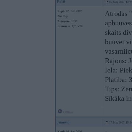
Es10
15. May 2007, 13:2
Kopš:
07. Feb 2007
Atrodas "
No:
Rīga
apbuuves
Ziņojumi:
1938
Braucu ar:
Q7, V70
skaits di
buuvet v
vasarniic
Rajons: 
Iela: Pie
Platība:
Tips: Zem
Sīkāka i
Offline
Juanito
17. May 2007, 15:0
Kopš:
08. Sep 2006