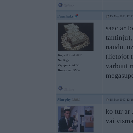
Offline
Puuchuks
15. May 2007, 12:1
saac ar t
tantinju)
naudu. uz
(lietojot
Kopš:
03. Jul 2002
No:
Rīga
varbuut m
Ziņojumi:
24359
Braucu ar:
BMW
megasuper
Offline
Murphy
15. May 2007, 12:1
ko tur ar
vai vism