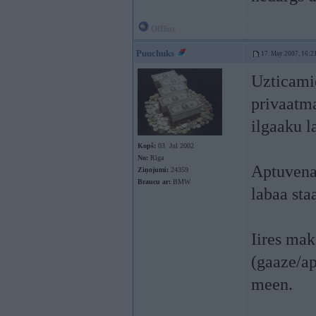
Offline
Puuchuks
17. May 2007, 16:2
Uzticamie
privaatma
ilgaaku l
Kopš:
03. Jul 2002
No:
Rīga
Aptuvenaa
Ziņojumi:
24359
Braucu ar:
BMW
labaa sta
Iires ma
(gaaze/ap
meen.