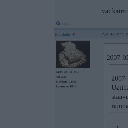
vai kaim
Offline
Puuchuks
17. May 2007, 21:2
2007-05
Kopš:
03. Jul 2002
2007-
No:
Rīga
Ziņojumi:
24359
Uztic
Braucu ar:
BMW
staav
rajona