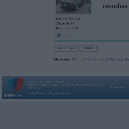
nesoshaa 
Kopš:
06. Feb 2006
Ziņojumi:
335
Braucu ar:
x3 35i
Offline
Jauna tēma
Atbildēt
Moderatori:
968-jk
,
AV
,
AiwaShuraLLP
,
BigArchi
,
Gir
Vortāls BMWPower.lv darbojas
kopš 2002. gada 14. maija. Tas nav auto klubs un nav saistīts ar
Galvena
|
Fo
BMW AG.
Par BMWPower
|
Kontakti
|
Reklāma