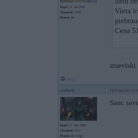
lielu n
Kopš:
21. Jan 2005
Vieta ir
Ziņojumi:
2520
Braucu ar:
piebrau
Cena 51
atseviski
Offline
coolinsh
15. May 2007, 12:0
Sauc sav
Kopš:
27. Mar 2006
Ziņojumi:
1051
Braucu ar:
Volgo