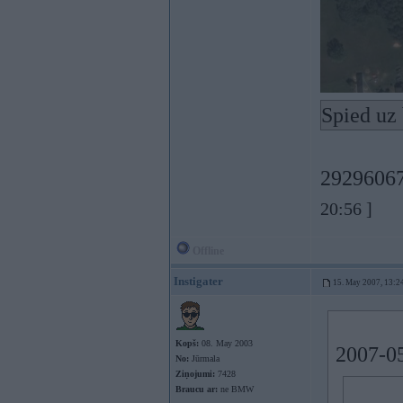
Spied uz 
29296067
20:56 ]
Offline
Instigater
15. May 2007, 13:2
Kopš:
08. May 2003
2007-05
No:
Jūrmala
Ziņojumi:
7428
Braucu ar:
ne BMW