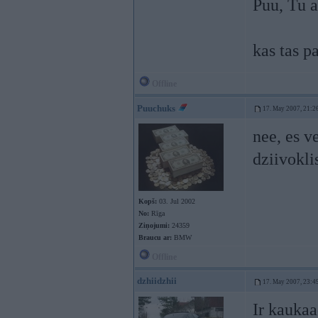
Puu, Tu 
kas tas p
Offline
Puuchuks
17. May 2007, 21:2
nee, es v
dziivokli
Kopš:
03. Jul 2002
No:
Rīga
Ziņojumi:
24359
Braucu ar:
BMW
Offline
dzhiidzhii
17. May 2007, 23:4
Ir kaukaa