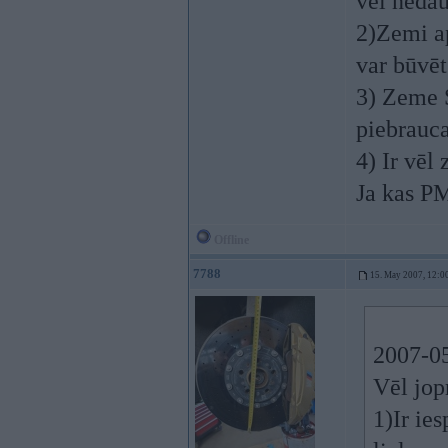
vēl nedau
2)Zemi ap
var būvēt
3) Zeme S
piebrauc
4) Ir vēl
Ja kas P
Offline
7788
15. May 2007, 12:0
2007-05
Vēl jop
1)Ir ie