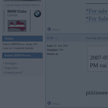
-----------
Latvijas lauku tūninga šedevri
*For sal
*For Sal
Offline
VLD
Online
14. May 2007, 23:5
Pašreiz BMWPower skatās 105
Kopš:
20. May 2003
viesi un 4 reģistrēti lietotāji.
Ziņojumi:
5794
Braucu ar:
Ienākt BMWPower
2007-05
• Pieslēgties
PM vai
• Reģistrēties
• Aizmirsi paroli?
piiiiiee
Offline