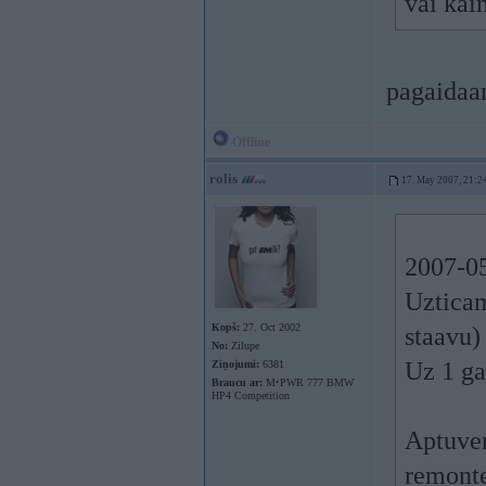
vai kai
pagaidaa
Offline
rolis
17. May 2007, 21:2
2007-05
Uzticam
Kopš:
27. Oct 2002
staavu)
No:
Zilupe
Uz 1 ga
Ziņojumi:
6381
Braucu ar:
M•PWR 777 BMW
HP4 Competition
Aptuven
remonte