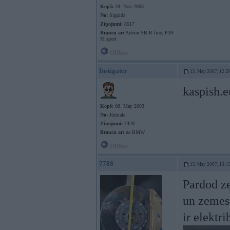
Kopš:
28. Nov 2003
No:
Sigulda
Ziņojumi:
8517
Braucu ar:
Arteon SB R line, F39
M sport
Offline
Instigater
15. May 2007, 12:2
kaspish.
Kopš:
08. May 2003
No:
Jūrmala
Ziņojumi:
7428
Braucu ar:
ne BMW
Offline
7788
15. May 2007, 13:1
Pardod z
un zemes
ir elektr