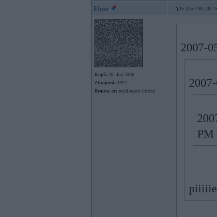
Elmo
15. May 2007, 08:2
2007-05
Kopš:
30. Jun 2006
2007-
Ziņojumi:
1927
Braucu ar:
nozilinaatu citronu
2007
PM 
piiii