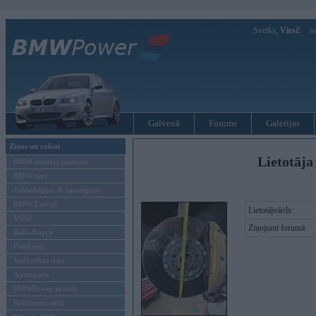
Sveiks,
Viesi!
Ie
Galvenā
Forums
Galerijas
Ziņas un raksti
Lietotāja
BMW modeļu jaunumi
BMW testi
Tehnoloģijas & sasniegumi
BMW Latvijā
Lietotājvārds:
MINI
Ziņojumi forumā:
Rolls-Royce
Pasākumi
Vadāmības tests
Autosports
BMWPower aktuāli
Reklāmas raksti