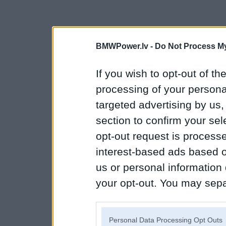
BMWPower.lv -
Do Not Process My
If you wish to opt-out of the
processing of your personal
targeted advertising by us
section to confirm your sel
opt-out request is proces
interest-based ads based o
us or personal information d
your opt-out. You may separ
disclosure of your personal
IAB’s list of downstream pa
Personal Data Processing Opt Outs