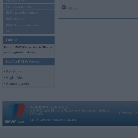
Mēneša BMW
Sērijveida tūnings
Offline
BMW pasaules jaunumi
BMW koncepti
BMW konkurentu jaunumi
Moto
Online
Pašreiz BMWPower skatās 96 viesi
un 2 reģistrēti lietotāji.
Ienākt BMWPower
• Pieslēgties
• Reģistrēties
• Aizmirsi paroli?
Vortāls BMWPower.lv darbojas
kopš 2002. gada 14. maija. Tas nav auto klubs un nav saistīts ar
Galvena
|
Fo
BMW AG.
Par BMWPower
|
Kontakti
|
Reklāma