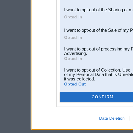
also be disclosed by us to 
I want to opt-out of the Sharing of 
Downstream Participants
th
Opted In
third parties.
I want to opt-out of the Sale of my 
Opted In
I want to opt-out of processing my 
Advertising.
Opted In
I want to opt-out of Collection, Use
of my Personal Data that Is Unrelat
it was collected.
Opted Out
CONFIRM
Data Deletion