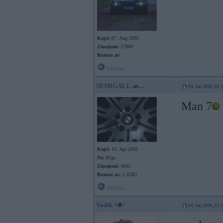
Kopš:
07. Aug 2005
Ziņojumi:
27800
Braucu ar:
Offline
SEMIGALL
04. Jan 2006, 01:
Man 7
Kopš:
10. Apr 2005
No:
Rīga
Ziņojumi:
4693
Braucu ar:
3.2DID
Offline
Vadik
04. Jan 2006, 01: