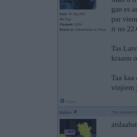
gan es a
Kopš:
30. Aug 2002
par vien
No:
Rīga
Ziņojumi:
15204
ir no 2
Braucu ar:
Traktortehniku by Nissan
Tas Latv
kraanu o
Taa kaa 
vinjiem 
Offline
Mulder
03. Jan 2006, 23:
atslaabsti