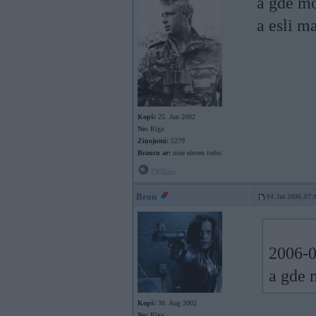
a gde mo
a esli m
Kopš:
25. Jun 2002
No:
Rīga
Ziņojumi:
5279
Braucu ar:
nine eleven turbo
Offline
Bron
04. Jan 2006, 07:
2006-0
a gde 
Kopš:
30. Aug 2002
No:
Rīga