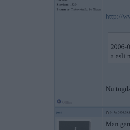
Ziņojumi:
15204
Braucu ar:
Traktortehniku by Nissan
http://
2006-0
a esli
Nu togda
Offline
josi
04. Jan 2006, 09:
Man gan 