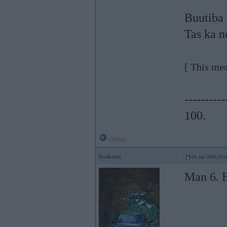
Buutiba 
Tas ka n
[ This me
----------
100.
Offline
Srakans
04. Jan 2006, 01:
Man 6. 