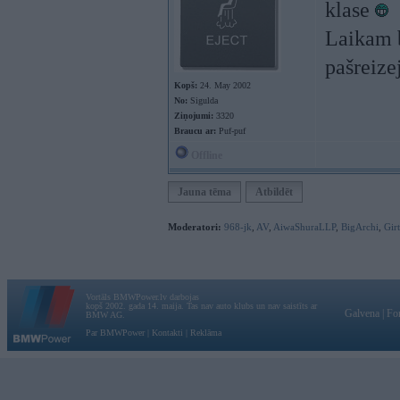
klase
Laikam b
pašreizej
Kopš:
24. May 2002
No:
Sigulda
Ziņojumi:
3320
Braucu ar:
Puf-puf
Offline
Jauna tēma
Atbildēt
Moderatori:
968-jk
,
AV
,
AiwaShuraLLP
,
BigArchi
,
Gir
Vortāls BMWPower.lv darbojas
kopš 2002. gada 14. maija. Tas nav auto klubs un nav saistīts ar
Galvena
|
Fo
BMW AG.
Par BMWPower
|
Kontakti
|
Reklāma