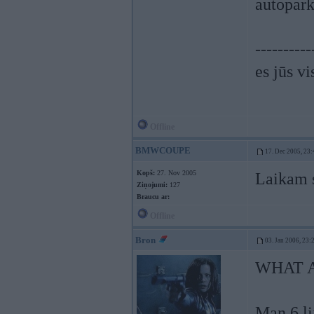
autopar
----------
es jūs vi
Offline
BMWCOUPE
17. Dec 2005, 23:
Kopš:
27. Nov 2005
Laikam s
Ziņojumi:
127
Braucu ar:
Offline
Bron
03. Jan 2006, 23:
WHAT 
Man 6 li