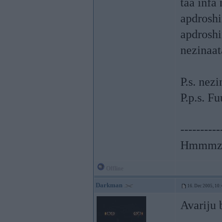
taa infa
apdroshi
apdroshin
nezinaat
P.s. nez
P.p.s. Fu
----------
Hmmmzz
Offline
Darkman
16. Dec 2005, 10:
Avariju 