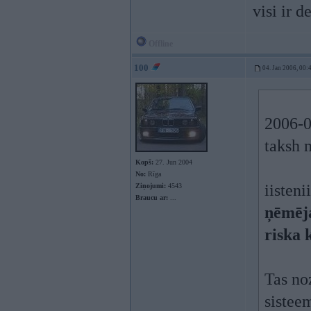
visi ir de
Offline
100
04. Jan 2006, 00:
2006-0
taksh 
Kopš:
27. Jun 2004
No:
Rīga
iisteni
Ziņojumi:
4543
Braucu ar:
...
ņēmēja
riska 
Tas no
sistee