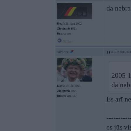
da nebra
Kopš:
21. Aug 2002
Ziņojumi:
1921
Braucu ar:
Offline
roblezz
16. Dec 2005, 23:
2005-1
da neb
Kopš:
19. Jul 2003
Ziņojumi:
3094
Braucu ar:
///D
Es arī n
----------
es jūs vi