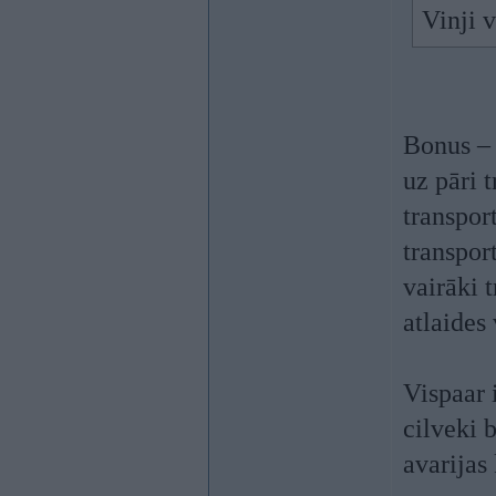
Vinji v
Bonus – 
uz pāri 
transpor
transpor
vairāki 
atlaides
Vispaar i
cilveki 
avarijas