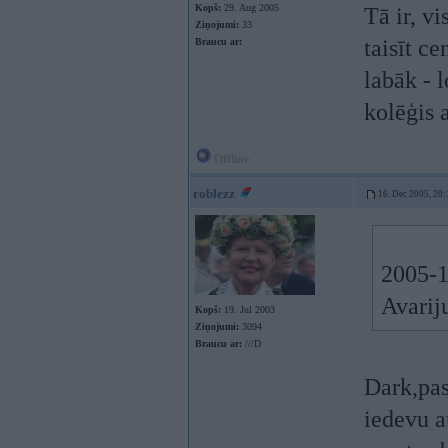
Kopš:
29. Aug 2005
Tā ir, v
Ziņojumi:
33
taisīt ce
Braucu ar:
labāk - 
kolēģis 
Offline
roblezz
16. Dec 2005, 20:
2005-1
Avarij
Kopš:
19. Jul 2003
Ziņojumi:
3094
Braucu ar:
///D
Dark,pa
iedevu a