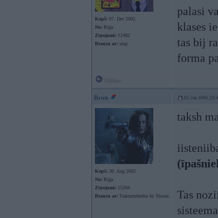
palasi v
Kopš:
07. Dec 2002
klases i
No:
Rīga
Ziņojumi:
12482
tas bij r
Braucu ar:
smp
forma pa
Offline
Bron
03. Jan 2006, 23:
taksh ma
iistenii
(īpašnie
Kopš:
30. Aug 2002
No:
Rīga
Ziņojumi:
15204
Tas nozi
Braucu ar:
Traktortehniku by Nissan
sisteema