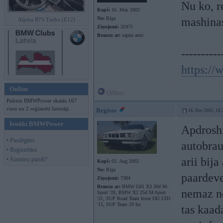
Nu ko, r
Kopš:
16. May 2002
No:
Rīga
mashinas
Alpina B7S Turbo (E12)
Ziņojumi:
32475
Braucu ar:
sapņu auto
----------
https:/
Online
Offline
Pašreiz BMWPower skatās 167
viesi un 2 reģistrēti lietotāji.
Regisss
16. Dec 2005, 10:
Ienākt BMWPower
Apdroshi
• Pieslēgties
autobrau
• Reģistrēties
arii bija
• Aizmirsi paroli?
Kopš:
02. Aug 2002
No:
Rīga
paardeve
Ziņojumi:
7384
Braucu ar:
BMW G01 X3 30d M-
nemaz ne
Sport '20, BMW X2 25d M-Sport
'21, SUP Road Team Issue DI2 LTD
'15, SUP Team 29 Iss
tas kaad