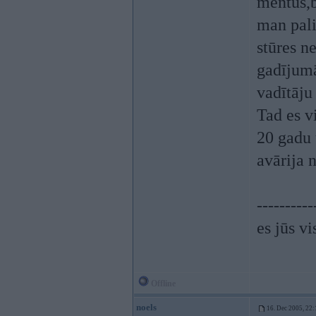
mentus,
man pali
stūres n
gadījum
vadītāj
Tad es vi
20 gadu 
avārija 
----------
es jūs vi
Offline
noels
16. Dec 2005, 22: