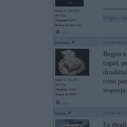
----------
Kopš:
16. May 2002
No:
Rīga
https:/
Ziņojumi:
32475
Braucu ar:
sapņu auto
Offline
Puuchuks
16. Dec 2005, 11:
Regiss 
tagad, p
droshina
cenu pee
Kopš:
03. Jul 2002
No:
Rīga
iespeeja
Ziņojumi:
24359
Braucu ar:
BMW
Offline
Regisss
16. Dec 2005, 11:
Es shodi