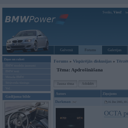
Sveiks,
Viesi!
Ie
Galvenā
Forums
Galerijas
Ziņas un raksti
Forums
»
Vispārējās diskusijas
»
Tērzē
BMW modeļu jaunumi
Tēma: Apdrošināšana
BMW testi
Mēneša BMW
Sērijveida tūnings
Jauna tēma
Atbildēt
Vel...
Autors
Ziņojums
Gadījuma bilde
Darkman
16. Dec 2005, 10:
OCTA pe