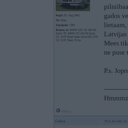
pilniiba
gados ve
Kopš:
02. Aug 2002
No:
Rīga
lietaam,
Ziņojumi:
7384
Braucu ar:
BMW G01 X3 30d M-
Latvijas
Sport '20, BMW X2 25d M-Sport
'21, SUP Road Team Issue DI2 LTD
'15, SUP Team 29 Iss
Mees tik
ne puse t
P.s. Jop
----------
Hmmmzz
Offline
Cunca
16. Dec 2005, 19: