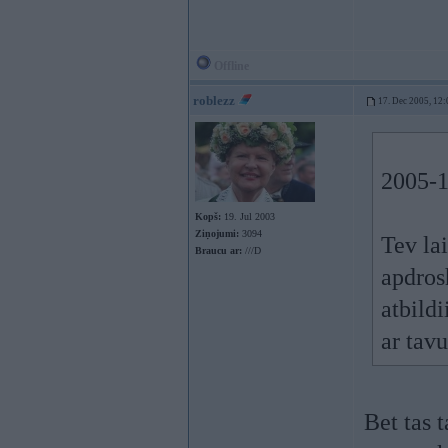
Offline
roblezz
17. Dec 2005, 12:
2005-1
Kopš:
19. Jul 2003
Ziņojumi:
3094
Tev la
Braucu ar:
///D
apdros
atbildi
ar tavu
Bet tas 