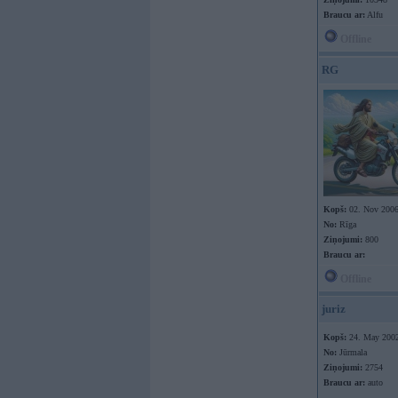
Braucu ar:
Alfu
Offline
RG
Kopš:
02. Nov 200
No:
Rīga
Ziņojumi:
800
Braucu ar:
Offline
juriz
Kopš:
24. May 200
No:
Jūrmala
Ziņojumi:
2754
Braucu ar:
auto