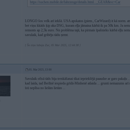
https://suchen.mobile.de/fahrzeuge/details.html..._GEAR&vc=Car
LONGO šos velk arī iekšā. USA apskatos (piem., CarWizard) it kā norm. ats
bet viņu kkāds ķip aka DSG, kuram eļļa jāmaina kārbā ik pa 50k km. Ja nemain
remonts ap 2,5k euro. Nn problēma tajā, ka pirmais īpašnieks kārbā eļļu nemain
savulaik, kad gribēju tādu ņemt.
[ Šo ziņu laboja Zuc, 05 Mar 2025, 12:44:38 ]
05. Mar 2025, 13:00
Savulaik ofisā tāds bija trenkāšanai tikai iepriekšējā paaudze ar garo pakaļu .
kad laida, tad Berlīnē iespieda grīdā-Minhenē atlaida ... grunti nemazums arī r
īsti neplīsa no lielām lietām ...
8