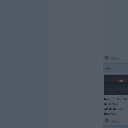
Offline
dsks
Kopš:
12. Nov 200
No:
Liepāja
Ziņojumi:
1769
Braucu ar:
Offline