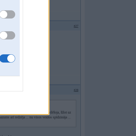
#27
#28
u ... to nabagu vienkārši neviens nežēloja, līžot uz
azums arī redzēja ... nu visos veidos spīdzināja ...