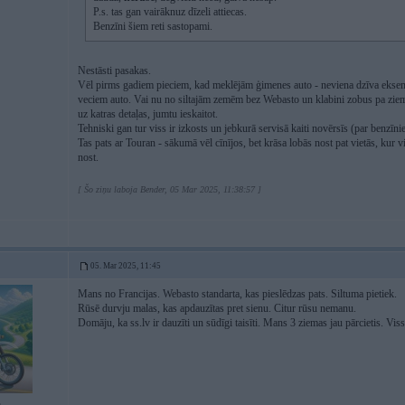
P.s. tas gan vairāknuz dīzeli attiecas.
Benzīni šiem reti sastopami.
Nestāsti pasakas.
Vēl pirms gadiem pieciem, kad meklējām ģimenes auto - neviena dzīva eksempl
veciem auto. Vai nu no siltajām zemēm bez Webasto un klabini zobus pa ziemu
uz katras detaļas, jumtu ieskaitot.
Tehniski gan tur viss ir izkosts un jebkurā servisā kaiti novērsīs (par benzī
Tas pats ar Touran - sākumā vēl cīnījos, bet krāsa lobās nost pat vietās, kur 
nost.
[ Šo ziņu laboja Bender, 05 Mar 2025, 11:38:57 ]
05. Mar 2025, 11:45
Mans no Francijas. Webasto standarta, kas pieslēdzas pats. Siltuma pietiek.
Rūsē durvju malas, kas apdauzītas pret sienu. Citur rūsu nemanu.
Domāju, ka ss.lv ir dauzīti un sūdīgi taisīti. Mans 3 ziemas jau pārcietis. Vis