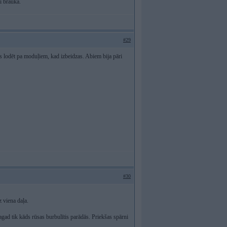
ti braukā.
#29
ies lodēt pa moduļiem, kad izbeidzas. Abiem bija pāri
#30
 viena daļa.
gad tik kāds rūsas burbulītis parādās. Priekšas spārni