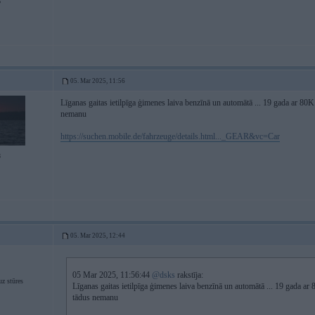
6
05. Mar 2025, 11:56
Līganas gaitas ietilpīga ģimenes laiva benzīnā un automātā ... 19 gada ar 80K 
nemanu
https://suchen.mobile.de/fahrzeuge/details.html..._GEAR&vc=Car
8
05. Mar 2025, 12:44
05 Mar 2025, 11:56:44
@dsks
rakstīja:
z stūres
Līganas gaitas ietilpīga ģimenes laiva benzīnā un automātā ... 19 gada ar 
tādus nemanu