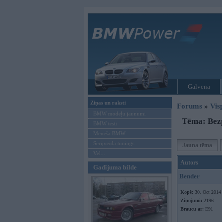
Galvenā
Ziņas un raksti
Forums
»
Vis
BMW modeļu jaunumi
Tēma: Bezp
BMW testi
Mēneša BMW
Sērijveida tūnings
Jauna tēma
Vel...
Autors
Gadījuma bilde
Bender
Kopš:
30. Oct 2014
Ziņojumi:
2196
Braucu ar:
E91