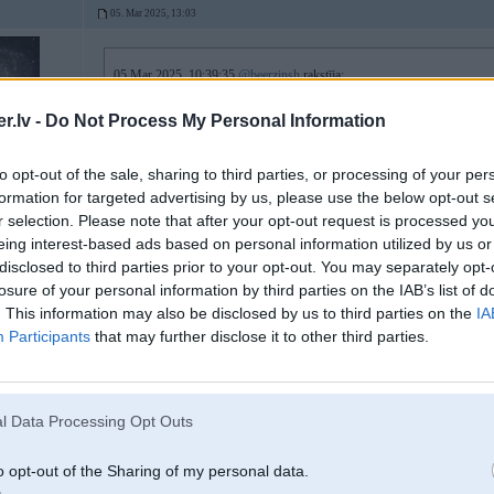
05. Mar 2025, 13:03
05 Mar 2025, 10:39:35
@beerzinsh
rakstīja:
.lv -
Do Not Process My Personal Information
05 Mar 2025, 10:15:51
@nikoo
rakstīja:
Arī būs aktuāls līdzīgs jautājums - dvēselei paliek citi braucami un va
Līdz ar to skatos uz hibrīda Corollu TS. 1.8 ir nīkulis, bet vienkāršs,
to opt-out of the sale, sharing to third parties, or processing of your per
bet nu klusa un līgana gaita gan nebūs un ar diviem sīkajiem varētu bū
Nu tad jau ir klasiskie varianti - golf/passat vai octavia/superb. Benz
formation for targeted advertising by us, please use the below opt-out s
teiksim 1.5 tsi galīgi nav vienkāršs motors, tur dīleris īsti netika gal
r selection. Please note that after your opt-out request is processed y
Gadījuma pieredze, bet samaitā gaisu.
eing interest-based ads based on personal information utilized by us or
disclosed to third parties prior to your opt-out. You may separately opt-
losure of your personal information by third parties on the IAB’s list of
. This information may also be disclosed by us to third parties on the
IA
Corolla/ Aurs priekš ģimenes neder, tiešām ļoti maz vietas salonā un baga
Participants
that may further disclose it to other third parties.
Atkarīgs gan jau no pieaugušo izmēriem,bet kas bērniem toyotu salonos var 
salonā vajag,lai pārvietotos no punkta A uz B?
l Data Processing Opt Outs
Par bagāžnieka ietilpību gan piekrītu. Ja jāved daudz mantu,tad var vēl nopir
Atkinsons un eCVT neiet, bet arī nelūzt, tajos garlaicīgajos auto neko ieguld
apli "apkopes" taisa.
o opt-out of the Sharing of my personal data.