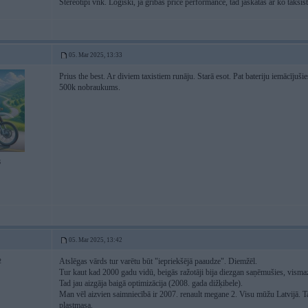
Stereotipi vnk. Loģiski, ja gribās price performance, tad jāskatās ar ko taksis
05. Mar 2025, 13:33
Prius the best. Ar diviem taxistiem runāju. Starā esot. Pat bateriju iemācījuš
500k nobraukums.
6
05. Mar 2025, 13:42
Atslēgas vārds tur varētu būt "iepriekšējā paaudze". Diemžēl.
2
Tur kaut kad 2000 gadu vidū, beigās ražotāji bija diezgan saņēmušies, vismaz
Tad jau aizgāja baigā optimizācija (2008. gada dižķibele).
Man vēl aizvien saimniecībā ir 2007. renault megane 2. Visu mūžu Latvijā. Ta
plastmasa.