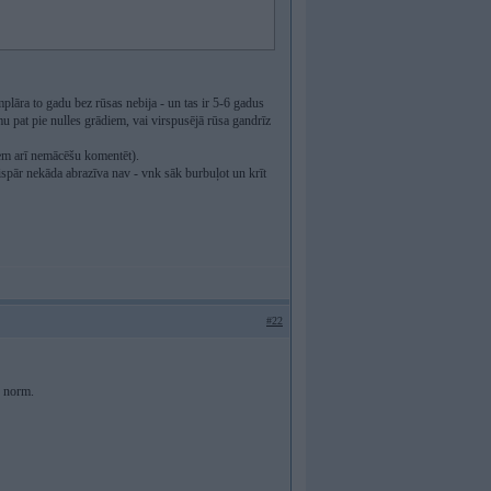
āra to gadu bez rūsas nebija - un tas ir 5-6 gadus
 pat pie nulles grādiem, vai virspusējā rūsa gandrīz
niem arī nemācēšu komentēt).
vispār nekāda abrazīva nav - vnk sāk burbuļot un krīt
#22
s norm.