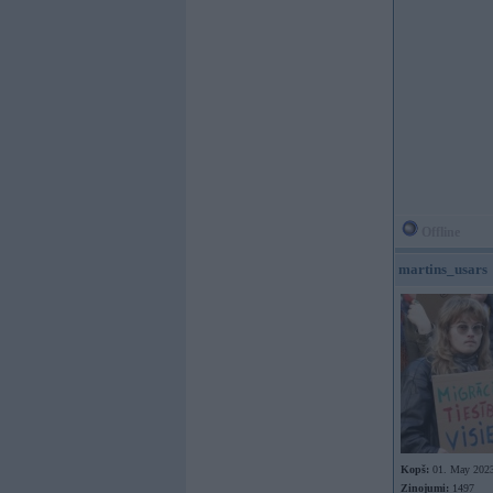
Offline
martins_usars
Kopš:
01. May 202
Ziņojumi:
1497