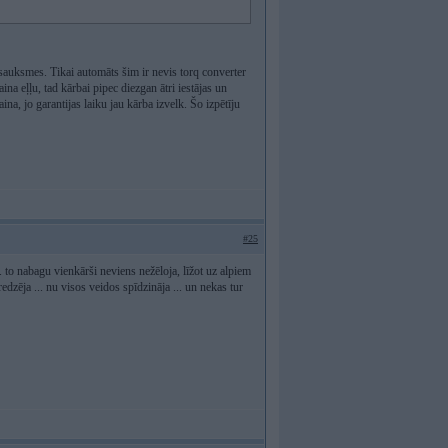
auksmes. Tikai automāts šim ir nevis torq converter
a eļļu, tad kārbai pipec diezgan ātri iestājas un
a, jo garantijas laiku jau kārba izvelk. Šo izpētīju
#25
.. to nabagu vienkārši neviens nežēloja, līžot uz alpiem
edzēja ... nu visos veidos spīdzināja ... un nekas tur