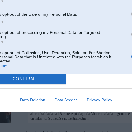
In
[ Šo ziņu laboja Amphiney, 05 Mar 2025, 13:04:58 ]
o opt-out of the Sale of my Personal Data.
In
05. Mar 2025, 13:20
to opt-out of processing my Personal Data for Targeted
pirmkārt jau jautājums- cik lieli bērni?
ing.
divgadnieka krēsliņš aizņem vairāk vietas nekā 10gadīgs bērns
In
un ja jāliek krēsliņā, tad SUV ir daudz ērtāk
o opt-out of Collection, Use, Retention, Sale, and/or Sharing
ersonal Data that Is Unrelated with the Purposes for which it
lected.
Out
CONFIRM
05. Mar 2025, 13:21
Data Deletion
Data Access
Privacy Policy
05 Mar 2025, 13:00:42
@dsks
rakstīja:
Savulaik ofisā tāds bija trenkāšanai tikai iepriekšējā paaudze ar garo pakaļ
alpiem kad laida, tad Berlīnē iespieda grīdā-Minhenē atlaida ... grunti nem
un nekas tur īsti neplīsa no lielām lietām ...