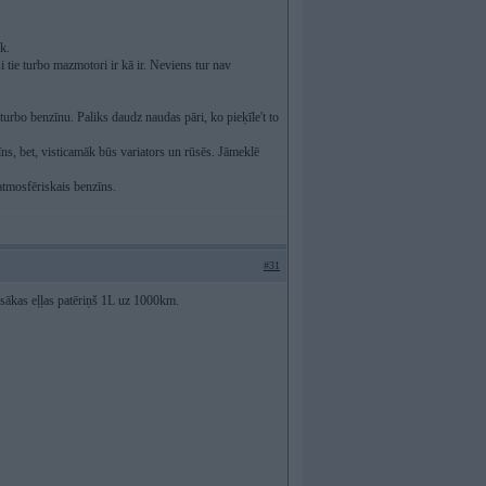
k.
si tie turbo mazmotori ir kā ir. Neviens tur nav
turbo benzīnu. Paliks daudz naudas pāri, ko pieķīle't to
nzīns, bet, visticamāk būs variators un rūsēs. Jāmeklē
atmosfēriskais benzīns.
#31
sākas eļļas patēriņš 1L uz 1000km.