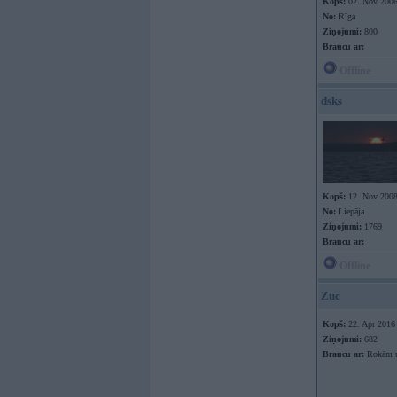
Kopš:
02. Nov 200
No:
Rīga
Ziņojumi:
800
Braucu ar:
Offline
dsks
Kopš:
12. Nov 200
No:
Liepāja
Ziņojumi:
1769
Braucu ar:
Offline
Zuc
Kopš:
22. Apr 2016
Ziņojumi:
682
Braucu ar:
Rokām u