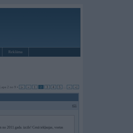
Reklāma
Lapa 2 no 9 •
|«
«
1
2
3
4
5
...
»
»|
#21
no 2011.gada. izcils! Cenā iekļaujas, voetas