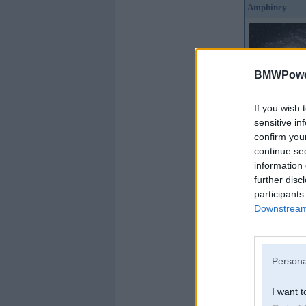
Amphiney
BMWPower
Kopš:
04. Apr 2014
Ziņojumi:
1171
If you wish 
Braucu ar:
F11
sensitive in
confirm you
continue se
information 
further disc
participants
Downstream 
Persona
I want t