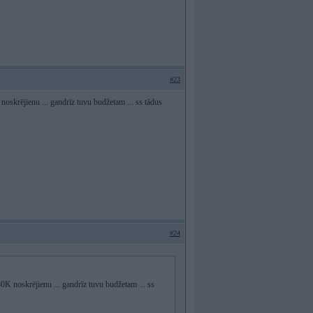
#23
noskrējienu ... gandrīz tuvu budžetam ... ss tādus
#24
80K noskrējienu ... gandrīz tuvu budžetam ... ss