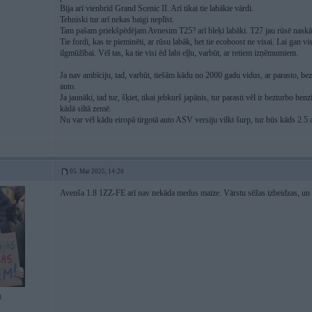
Bija arī vienbrīd Grand Scenic II. Arī tikai tie labākie vārdi.
Tehniski tur arī nekas baigi neplīst.
Tam pašam priekšpēdējam Avnesim T25? arī bleķi labāki. T27 jau rūsē naskā
Tie fordi, kas te pieminēti, ar rūsu labāk, bet tie ecoboost ne visai. Lai gan vi
ilgmūžībai. Vēl tas, ka tie visi ēd labi eļļu, varbūt, ar retiem izņēmumiem.
Ja nav ambīciju, tad, varbūt, tiešām kādu no 2000 gadu vidus, ar parasto, bez
auto.
Ja jaunāki, tad tur, šķiet, tikai jebkurš japānis, tur parasti vēl ir bezturbo be
kādā siltā zemē.
Nu var vēl kādu eiropā tirgotā auto ASV versiju vilkt šurp, tur būs kāds 2.5 
05. Mar 2025, 14:20
Avenša 1.8 1ZZ-FE arī nav nekāda medus maize. Vārstu sēžas izbeidzas, un 
3