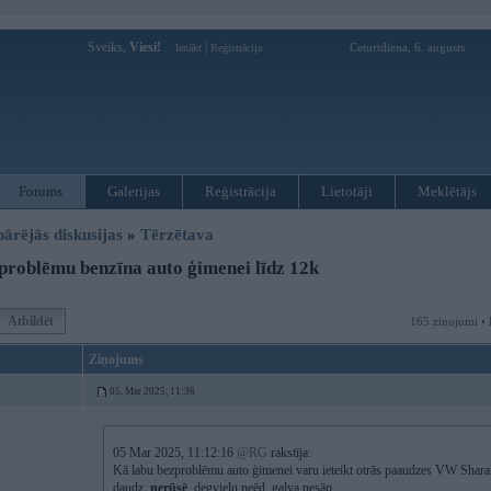
Sveiks,
Viesi!
|
Ceturtdiena, 6. augusts
Ienākt
Reģistrācija
Forums
Galerijas
Reģistrācija
Lietotāji
Meklētājs
pārējās diskusijas
»
Tērzētava
roblēmu benzīna auto ģimenei līdz 12k
Atbildēt
165 ziņojumi • 
Ziņojums
05. Mar 2025, 11:36
05 Mar 2025, 11:12:16
@RG
rakstīja:
Kā labu bezproblēmu auto ģimenei varu ieteikt otrās paaudzes VW Sharan 
daudz,
nerūsē
, degvielu neēd, galva nesāp.