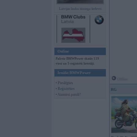
Latvijas lauku tūninga šedevri
Online
Pašreiz BMWPower skatās 119
viesi un 5 reģistrēti lietotāji.
Ienākt BMWPower
Offline
• Pieslēgties
• Reģistrēties
RG
• Aizmirsi paroli?