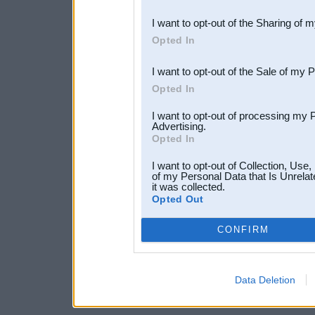
also be disclosed by us to 
I want to opt-out of the Sharing of 
Downstream Participants
th
Opted In
third parties.
I want to opt-out of the Sale of my 
Opted In
I want to opt-out of processing my 
Advertising.
Opted In
I want to opt-out of Collection, Use
of my Personal Data that Is Unrelat
it was collected.
Opted Out
CONFIRM
Data Deletion