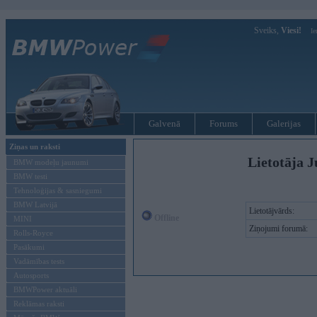
Sveiks,
Viesi!
Ie
Galvenā
Forums
Galerijas
Ziņas un raksti
Lietotāja J
BMW modeļu jaunumi
BMW testi
Tehnoloģijas & sasniegumi
BMW Latvijā
Lietotājvārds:
Offline
MINI
Ziņojumi forumā:
Rolls-Royce
Pasākumi
Vadāmības tests
Autosports
BMWPower aktuāli
Reklāmas raksti