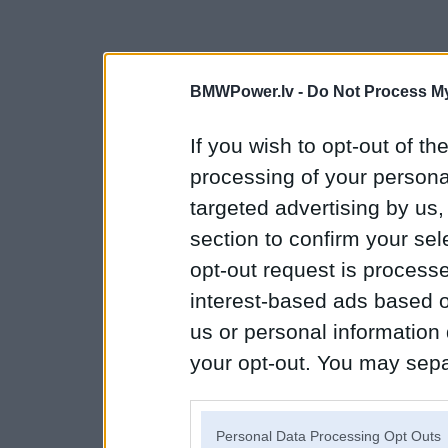
BMWPower.lv -
Do Not Process My
If you wish to opt-out of the
processing of your personal
targeted advertising by us
section to confirm your sel
opt-out request is proces
interest-based ads based o
us or personal information d
your opt-out. You may separ
disclosure of your personal
IAB’s list of downstream pa
Personal Data Processing Opt Outs