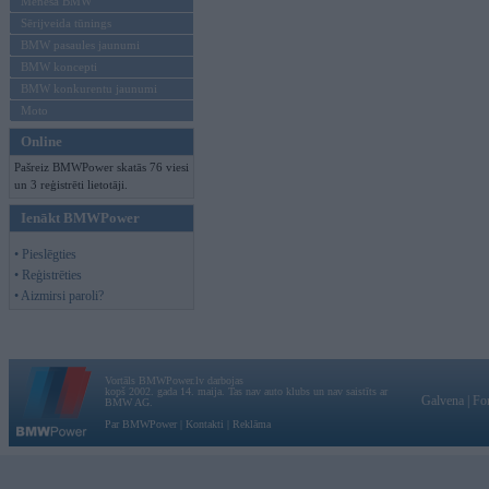
Mēneša BMW
Sērijveida tūnings
BMW pasaules jaunumi
BMW koncepti
BMW konkurentu jaunumi
Moto
Online
Pašreiz BMWPower skatās 76 viesi
un 3 reģistrēti lietotāji.
Ienākt BMWPower
• Pieslēgties
• Reģistrēties
• Aizmirsi paroli?
Vortāls BMWPower.lv darbojas
kopš 2002. gada 14. maija. Tas nav auto klubs un nav saistīts ar
Galvena
|
Fo
BMW AG.
Par BMWPower
|
Kontakti
|
Reklāma