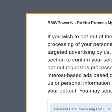
BMWPower.lv -
Do Not Process My
If you wish to opt-out of the
processing of your personal
targeted advertising by us
section to confirm your sel
opt-out request is proces
interest-based ads based o
us or personal information d
your opt-out. You may separ
disclosure of your personal
IAB’s list of downstream pa
Personal Data Processing Opt Outs