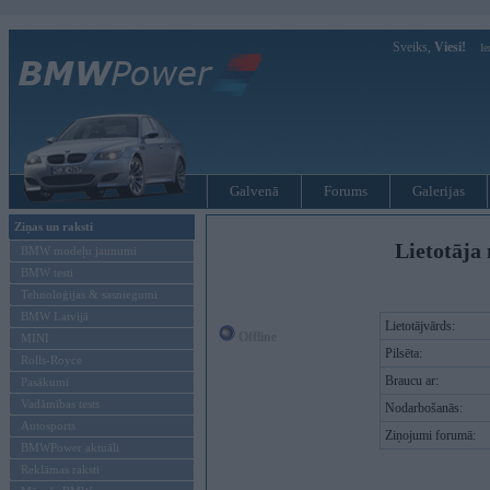
Sveiks,
Viesi!
Ie
Galvenā
Forums
Galerijas
Ziņas un raksti
Lietotāja 
BMW modeļu jaunumi
BMW testi
Tehnoloģijas & sasniegumi
BMW Latvijā
Lietotājvārds:
Offline
MINI
Pilsēta:
Rolls-Royce
Braucu ar:
Pasākumi
Vadāmības tests
Nodarbošanās:
Autosports
Ziņojumi forumā:
BMWPower aktuāli
Reklāmas raksti