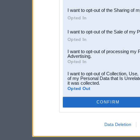
also be disclosed by us to 
I want to opt-out of the Sharing of 
Downstream Participants
th
Opted In
third parties.
I want to opt-out of the Sale of my 
Opted In
I want to opt-out of processing my 
Advertising.
Opted In
I want to opt-out of Collection, Use
of my Personal Data that Is Unrelat
it was collected.
Opted Out
CONFIRM
Data Deletion