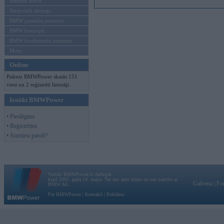
Mēneša BMW
Sērijveida tūnings
BMW pasaules jaunumi
BMW koncepti
BMW konkurentu jaunumi
Moto
Online
Pašreiz BMWPower skatās 151
viesi un 2 reģistrēti lietotāji.
Ienākt BMWPower
• Pieslēgties
• Reģistrēties
• Aizmirsi paroli?
Vortāls BMWPower.lv darbojas
kopš 2002. gada 14. maija. Tas nav auto klubs un nav saistīts ar
Galvena
|
Fo
BMW AG.
Par BMWPower
|
Kontakti
|
Reklāma