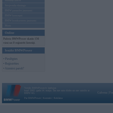
Mēneša BMW
Sērijveida tūnings
BMW pasaules jaunumi
BMW koncepti
BMW konkurentu jaunumi
Moto
Online
Pašreiz BMWPower skatās 156
viesi un 0 reģistrēti lietotāji.
Ienākt BMWPower
• Pieslēgties
• Reģistrēties
• Aizmirsi paroli?
Vortāls BMWPower.lv darbojas
kopš 2002. gada 14. maija. Tas nav auto klubs un nav saistīts ar
Galvena
|
Fo
BMW AG.
Par BMWPower
|
Kontakti
|
Reklāma