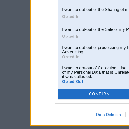
also be disclosed by us to 
I want to opt-out of the Sharing of 
Downstream Participants
th
Opted In
third parties.
I want to opt-out of the Sale of my 
Opted In
I want to opt-out of processing my 
Advertising.
Opted In
I want to opt-out of Collection, Use
of my Personal Data that Is Unrelat
it was collected.
Opted Out
CONFIRM
Data Deletion