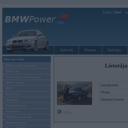
Sveiks,
Viesi!
Ie
Galvenā
Forums
Galerijas
Ziņas un raksti
Lietotāja
BMW modeļu jaunumi
BMW testi
Tehnoloģijas & sasniegumi
BMW Latvijā
Lietotājvārds:
MINI
Pilsēta:
Rolls-Royce
Ziņojumi forumā:
Pasākumi
Vadāmības tests
Autosports
Offline
BMWPower aktuāli
Reklāmas raksti