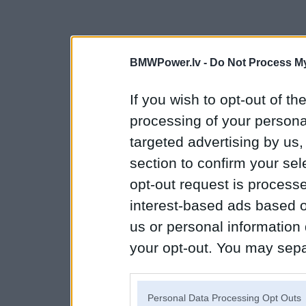
BMWPower.lv -
Do Not Process My
If you wish to opt-out of the
processing of your personal
targeted advertising by us
section to confirm your sel
opt-out request is proces
interest-based ads based o
us or personal information d
your opt-out. You may separ
disclosure of your personal
IAB’s list of downstream pa
Personal Data Processing Opt Outs