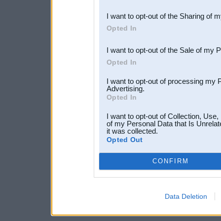
also be disclosed by us to 
I want to opt-out of the Sharing of 
Downstream Participants
th
Opted In
third parties.
I want to opt-out of the Sale of my 
Opted In
I want to opt-out of processing my 
Advertising.
Opted In
I want to opt-out of Collection, Use
of my Personal Data that Is Unrelat
it was collected.
Opted Out
CONFIRM
Data Deletion