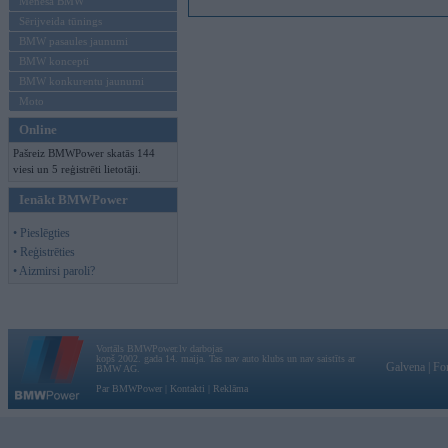
Mēneša BMW
Sērijveida tūnings
BMW pasaules jaunumi
BMW koncepti
BMW konkurentu jaunumi
Moto
Online
Pašreiz BMWPower skatās 144
viesi un 5 reģistrēti lietotāji.
Ienākt BMWPower
• Pieslēgties
• Reģistrēties
• Aizmirsi paroli?
Vortāls BMWPower.lv darbojas
kopš 2002. gada 14. maija. Tas nav auto klubs un nav saistīts ar
Galvena
|
Fo
BMW AG.
Par BMWPower
|
Kontakti
|
Reklāma