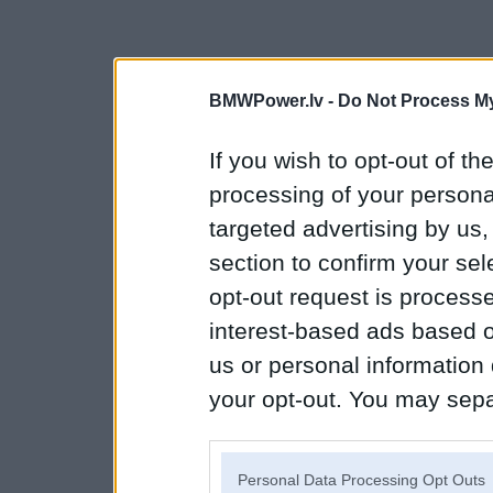
BMWPower.lv -
Do Not Process My
If you wish to opt-out of the
processing of your personal
targeted advertising by us
section to confirm your sel
opt-out request is proces
interest-based ads based o
us or personal information d
your opt-out. You may separ
disclosure of your personal
IAB’s list of downstream pa
Personal Data Processing Opt Outs