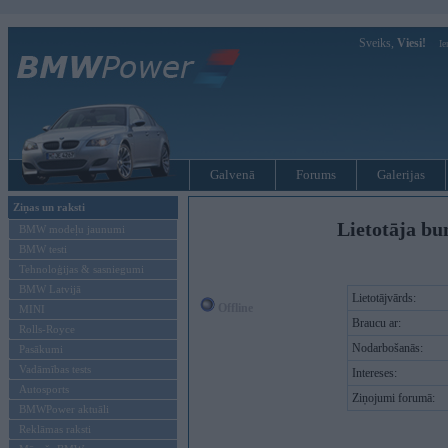
Sveiks,
Viesi!
Ie
Galvenā
Forums
Galerijas
Ziņas un raksti
Lietotāja b
BMW modeļu jaunumi
BMW testi
Tehnoloģijas & sasniegumi
BMW Latvijā
Lietotājvārds:
Offline
MINI
Braucu ar:
Rolls-Royce
Nodarbošanās:
Pasākumi
Vadāmības tests
Intereses:
Autosports
Ziņojumi forumā:
BMWPower aktuāli
Reklāmas raksti