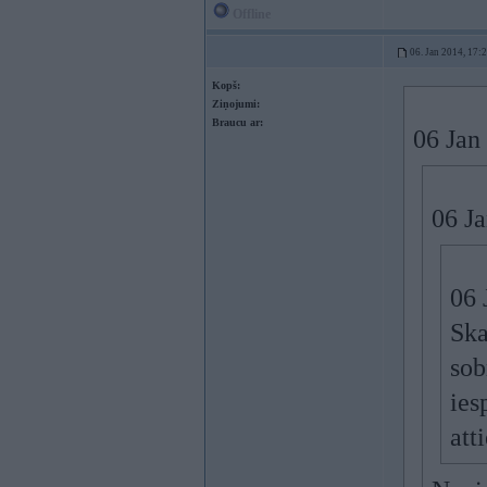
Offline
06. Jan 2014, 17:
Kopš:
Ziņojumi:
Braucu ar:
06 Jan 
06 Ja
06 
Ska
sob
ies
att