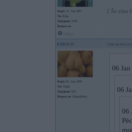
[ Šo ziņu 
Kopš:
22. Sep 2007
No:
Rīga
Ziņojumi:
3199
Braucu ar:
Offline
KABACIS
06. Jan 2014, 19:
06 Jan
Kopš:
02. Sep 2009
No:
Viļāni
06 J
Ziņojumi:
919
Braucu ar:
Zālespļāvēju.
06 
Pēc
mot