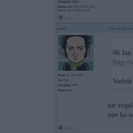
Ziņojumi:
56481
Braucu ar:
S212, 911TT, 951,
635csi, NSX, Tillotson t4
Offline
patric
06. Jan 2014, 19:
06 Jan
http://
Kopš:
22. Sep 2007
Varbūt 
No:
Rīga
Ziņojumi:
3199
Braucu ar:
tur visp
nav ko 
Offline