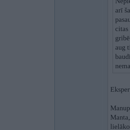
Nepie
arī š
pasau
citas
gribē
aug t
baudī
nema
Eksper
Manupr
Manta,
lielāko