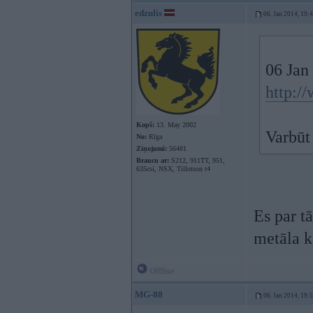
edzulis
06. Jan 2014, 19:
06 Jan
http://
Kopš:
13. May 2002
Varbūt 
No:
Rīga
Ziņojumi:
56481
Braucu ar:
S212, 911TT, 951,
635csi, NSX, Tillotson t4
Es par t
metāla k
Offline
MG-88
06. Jan 2014, 19: