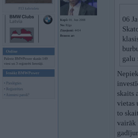
F13 kabriolets
06 Ja
Kopš:
01. Jun 2008
No:
Rīga
Skato
Ziņojumi:
4414
Braucu ar:
klasi
burbu
Online
galu
Pašreiz BMWPower skatās 149
viesi un 3 reģistrēti lietotāji.
Nepiekr
Ienākt BMWPower
investī
• Pieslēgties
• Reģistrēties
skaits
• Aizmirsi paroli?
vietas 
to skai
vairāk 
gadīju