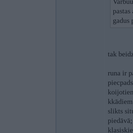
Varbuut
pastas 
gadus 
tak beid
runa ir 
piecpads
koijotie
kkādiem 
slikts si
piedāvā; 
klasiskie