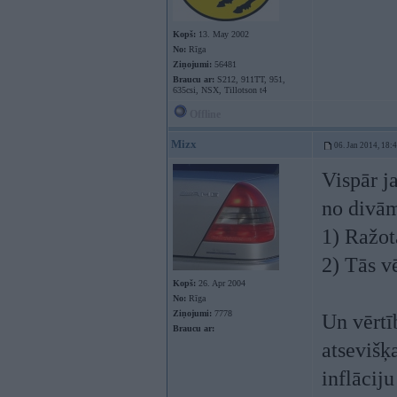
Kopš:
13. May 2002
No:
Rīga
Ziņojumi:
56481
Braucu ar:
S212, 911TT, 951,
635csi, NSX, Tillotson t4
Offline
Mizx
06. Jan 2014, 18:
Vispār ja
no divā
1) Ražot
2) Tās v
Kopš:
26. Apr 2004
No:
Rīga
Ziņojumi:
7778
Un vērt
Braucu ar:
atsevišķ
inflāciju