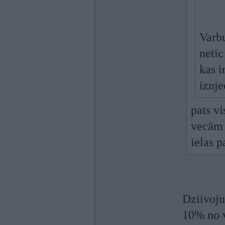
Varbu
netic
kas i
iznj
pats vi
vecām 
ielas p
Dziivoju
10% no v