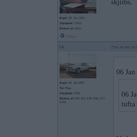
skjiibs.
Kopš:
28. Oct 2002
Ziņojumi:
13015
Braucu ar:
eFku
Offline
Ch
06. Jan 2014, 18:
06 Jan
Kopš:
08. Jan 2007
No:
Rīga
06 Ja
Ziņojumi:
4381
Braucu ar:
E92 M3, E30 318i, F11
tufta
535d