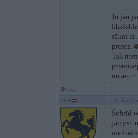
Jo jau j
klasiski
sākot ar
preses.
Tak neme
pāsreizēj
nu arī ir
Offline
edzulis
06. Jan 2014, 18:
Šobrīd w
jau psc 
nodrošin