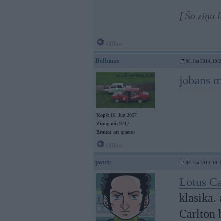
[ Šo ziņu 
Offline
Belluuns
06. Jan 2014, 19:
jobans m
Kopš:
16. Jun 2007
Ziņojumi:
9717
Braucu ar:
quattro
Offline
patric
06. Jan 2014, 19:
Lotus Ca
klasika.
Carlton b