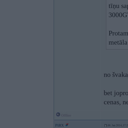
tīņu s
3000GT
Protam
metāla 
no švaka
bet jopr
cenas, n
Offline
PiRX
06. Jan 2014, 17: