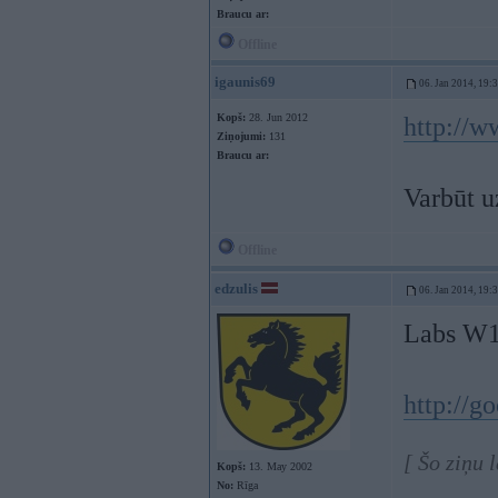
Braucu ar:
Offline
igaunis69
06. Jan 2014, 19:
Kopš:
28. Jun 2012
http://w
Ziņojumi:
131
Braucu ar:
Varbūt uz
Offline
edzulis
06. Jan 2014, 19:
Labs W1
http://g
[ Šo ziņu 
Kopš:
13. May 2002
No:
Rīga