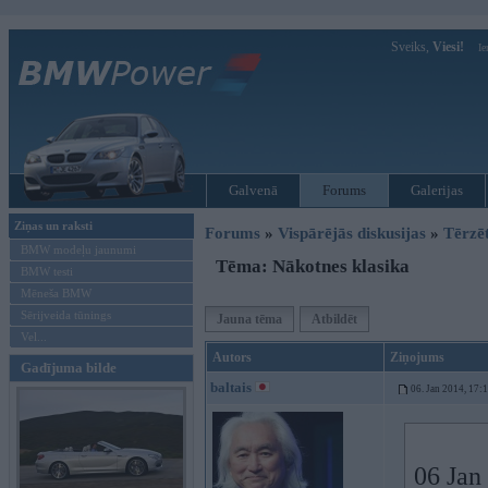
Sveiks,
Viesi!
Ie
Galvenā
Forums
Galerijas
Ziņas un raksti
Forums
»
Vispārējās diskusijas
»
Tērzē
BMW modeļu jaunumi
Tēma: Nākotnes klasika
BMW testi
Mēneša BMW
Sērijveida tūnings
Jauna tēma
Atbildēt
Vel...
Autors
Ziņojums
Gadījuma bilde
baltais
06. Jan 2014, 17:
06 Jan