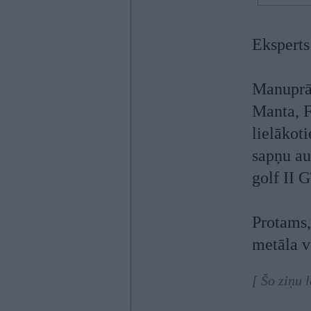
Ekspert
Manuprāt
Manta, F
lielākoti
sapņu a
golf II G
Protams,
metāla v
[ Šo ziņu 