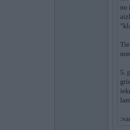
no 
aiz
"kl
Tie
nom
5. 
gri
iek
la
:va