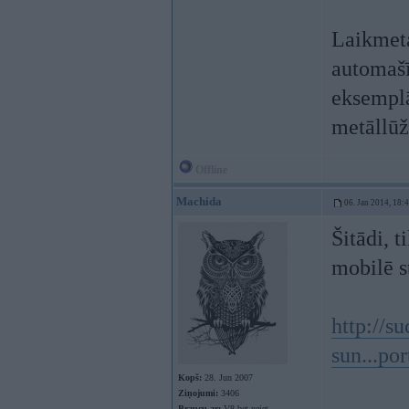
Laikmeta
automašī
eksemplār
metāllūž
Offline
Machida
06. Jan 2014, 18:
Šitādi, 
mobilē s
http://s
sun...
Kopš:
28. Jun 2007
Ziņojumi:
3406
Braucu ar:
V8 bet neiet