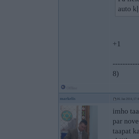
auto kļ
+1
----------
8)
Offline
markelis
06. Jan 2014, 17:
imho taa
par nov
taapat k