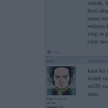
vairak, l
leeti ek
esmu red
redzeju 
vinji te
citur sa
Offline
patric
06. Jan 2014, 19:
kaut ko v
visādi t
m535 vai
auto.
Kopš:
22. Sep 2007
No:
Rīga
Ziņojumi:
3199