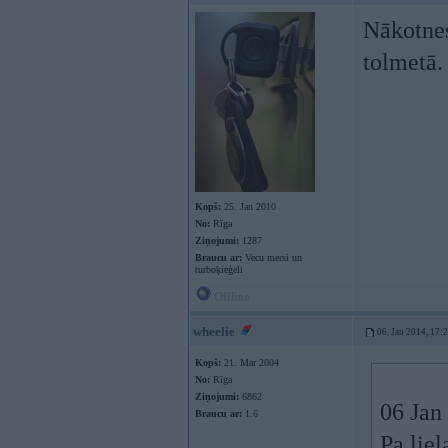
Nākotnes
tolmetā.
Kopš:
25. Jan 2010
No:
Rīga
Ziņojumi:
1287
Braucu ar:
Vecu mersi un
turboķieģeli
Offline
wheelie
06. Jan 2014, 17:
Kopš:
21. Mar 2004
No:
Rīga
Ziņojumi:
6862
06 Jan
Braucu ar:
1.6
Pa liel