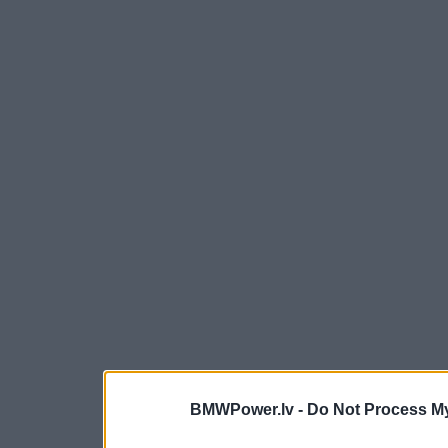
BMWPower.lv -
Do Not Process My