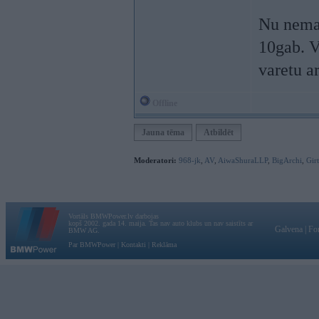
Nu nemaz 
10gab. V
varetu a
Offline
Jauna tēma
Atbildēt
Moderatori:
968-jk
,
AV
,
AiwaShuraLLP
,
BigArchi
,
Gir
Vortāls BMWPower.lv darbojas
kopš 2002. gada 14. maija. Tas nav auto klubs un nav saistīts ar
Galvena
|
Fo
BMW AG.
Par BMWPower
|
Kontakti
|
Reklāma