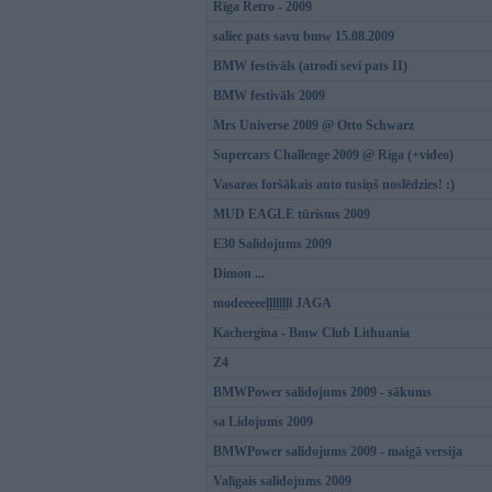
Rīga Retro - 2009
saliec pats savu bmw 15.08.2009
BMW festivāls (atrodi sevi pats II)
BMW festivāls 2009
Mrs Universe 2009 @ Otto Schwarz
Supercars Challenge 2009 @ Riga (+video)
Vasaras foršākais auto tusiņš noslēdzies! :)
MUD EAGLE tūrisms 2009
E30 Salidojums 2009
Dimon ...
modeeeeeļļļļļļļl JAGA
Kachergina - Bmw Club Lithuania
Z4
BMWPower salidojums 2009 - sākums
sa Lidojums 2009
BMWPower salidojums 2009 - maigā versija
Vaļīgais salidojums 2009