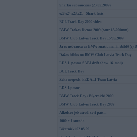
Sharku sabrauciens (23.05.2009)
e28,e24,e23,e21 - Shark fests
BCL Track Day 2009 video
BMW Trakās Dienas 2009 (caur 18-200mm)
BMW Club Latvia Track Day 15/05/2009
Ja es nebraucu ar BMW značit mani nebildē (c) 
Dažas bildes no BMW Club Latvia Track Day
LDS 1. posms SABI drift show 16. maijs
BCL Track Day
Zelta mopeds. PEDALI Team Latvia
LDS 1.posms
BMW Track Day / Biķernieki 2009
BMW Club Latvia Track Day 2009
AlkoExo jeb atrodi sevi pats...
1000 + 1 stunda
Biķernieki 02.05.09