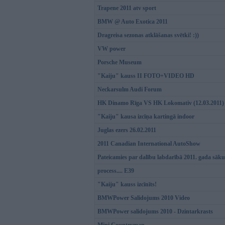
Trapene 2011 atv sport
BMW @ Auto Exotica 2011
Dragreisa sezonas atklāšanas svētki! :))
VW power
Porsche Museum
"Kaiju" kauss II FOTO+VIDEO HD
Neckarsulm Audi Forum
HK Dinamo Rīga VS HK Lokomativ (12.03.2011)
"Kaiju" kausa izcīņa kartingā indoor
Juglas ezers 26.02.2011
2011 Canadian International AutoShow
Pateicamies par dalību labdarībā 2011. gada sāk
process.... E39
"Kaiju" kauss izcīnīts!
BMWPower Salidojums 2010 Video
BMWPower salidojums 2010 - Dzintarkrasts