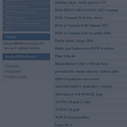
Mēneša BMW
meklēju cūkas - darbs powera CSI
Sērijveida tūnings
HGK DRIFT CHALLENGE 2017 warmup
BMW pasaules jaunumi
BMW koncepti
HGK / Formula Drift New Jersey
BMW konkurentu jaunumi
HGK @ Formula Drift Orlando 2017
Moto
HGK @ Formula Drift Irwindale 2016
Online
Dubļu dublis Vasara 2016
Pašreiz BMWPower skatās 181
viesi un 4 reģistrēti lietotāji.
Brīdis, kad Guinness un BMW ir atļauts
Pimp Schwab
Ienākt BMWPower
Miami Bimmer Club to Florida Keys
• Pieslēgties
• Reģistrēties
pavisam drīz -edzuļa nākotnes indusu tjūns
• Aizmirsi paroli?
BMW Frankfurtes auto messē
NEZ PRO DRIFT 19.09.2015 +VIDEO
JDM meet @ EM-POWER, Italy
ALPINA 50 gadi 2. daļa
ALPINA 50 gadi
50 BCE Europatrteffen
Lexus RC F