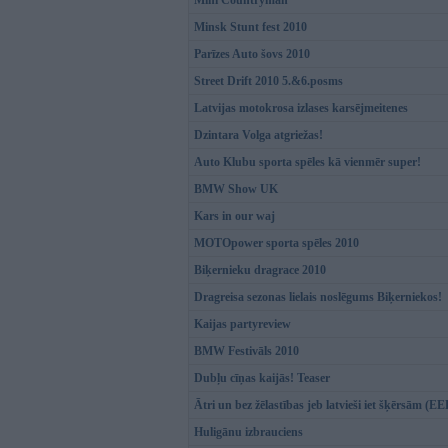
Mini Countryman
Minsk Stunt fest 2010
Parīzes Auto šovs 2010
Street Drift 2010 5.&6.posms
Latvijas motokrosa izlases karsējmeitenes
Dzintara Volga atgriežas!
Auto Klubu sporta spēles kā vienmēr super!
BMW Show UK
Kars in our waj
MOTOpower sporta spēles 2010
Biķernieku dragrace 2010
Dragreisa sezonas lielais noslēgums Biķerniekos!
Kaijas partyreview
BMW Festivāls 2010
Dubļu cīņas kaijās! Teaser
Ātri un bez žēlastības jeb latvieši iet šķērsām (E
Huligānu izbrauciens