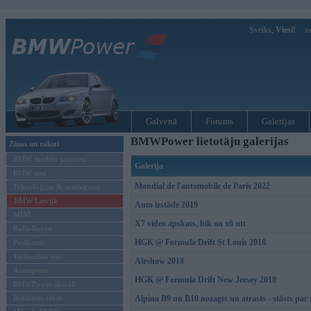
Sveiks,
Viesi!
Ie
Galvenā
Forums
Galerijas
BMWPower lietotāju galerijas
Ziņas un raksti
BMW modeļu jaunumi
Galerija
BMW testi
Mondial de l'automobile de Paris 2022
Tehnoloģijas & sasniegumi
BMW Latvijā
Auto izstāde 2019
MINI
X7 video apskats, bik no x6 utt
Rolls-Royce
HGK @ Formula Drift St Louis 2018
Pasākumi
Vadāmības tests
Airshow 2018
Autosports
HGK @ Formula Drift New Jersey 2018
BMWPower aktuāli
Reklāmas raksti
Alpina B9 un B10 nozagts un atrasts - stāsts pa