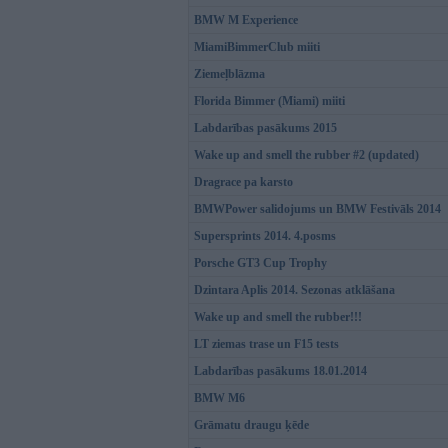
BMW M Experience
MiamiBimmerClub miiti
Ziemeļblāzma
Florida Bimmer (Miami) miiti
Labdarības pasākums 2015
Wake up and smell the rubber #2 (updated)
Dragrace pa karsto
BMWPower salidojums un BMW Festivāls 2014
Supersprints 2014. 4.posms
Porsche GT3 Cup Trophy
Dzintara Aplis 2014. Sezonas atklāšana
Wake up and smell the rubber!!!
LT ziemas trase un F15 tests
Labdarības pasākums 18.01.2014
BMW M6
Grāmatu draugu ķēde