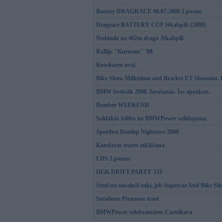
Battery DRAGRACE 06.07.2008 2 posms
Dragrace BATTERY CUP Jēkabpils (2008)
Nedaudz no 402m draga Jēkabpilī
Rallijs "Kurzeme" '08
Kroskartu testi.
Bike Show Millenium and Bracket ET Shootout, 
BMW festivāls 2008. Ierašanās. Īss apraksts.
Bomber WEEKEND
Saldākās bildes no BMWPower salidojuma
Speedest Dunlop Nightrace 2008
Kandavas trases atklāšana
LDS 2.posms
HGK DRIFT PARTY 333
Šroti un nosaluši zaķi, jeb Supercar And Bike 
Sestdiena Pērnavas trasē
BMWPower velobrauciens Carnikava