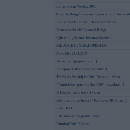
Battery Drag Meeting 2010
8. marta RangeRover un Jaguar&LandRover anti
BCL citādā labdarība jeb svētki bērniem
Ziemassvētki iekš Caramel Rouge
fight club, jeb cīņas bez noteikumiem.
ZIEDOJIET ENCIKLOPĒDIJAS
Moto MK 24.11.2009
На заставу (papildināts + )
Bmwpower atvadas no saprāta! :D
Trofireids Vepskij les 2009 Krievija + video
"Autoklubu sporta spēles 2009" aizvadītas!!!
G-Klasse macht frei + 2 video
Drift hard or go home @ Kandava (BCL derby)
Let's DIVE!
LDS noslēguma posms Raplā
Paintball 2009 X-Gun