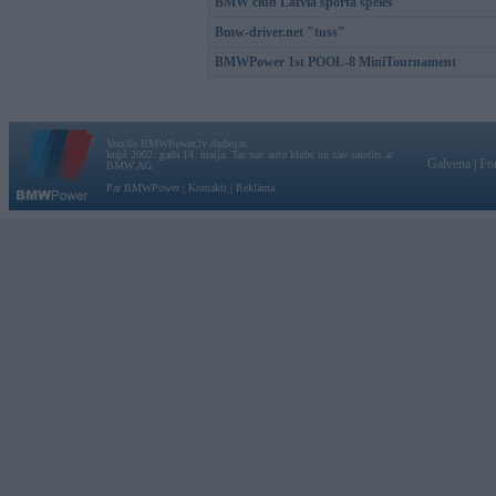
BMW club Latvia sporta spēlēs
Bmw-driver.net "tuss"
BMWPower 1st POOL-8 MiniTournament
Vortāls BMWPower.lv darbojas
kopš 2002. gada 14. maija. Tas nav auto klubs un nav saistīts ar
Galvena
|
Fo
BMW AG.
Par BMWPower
|
Kontakti
|
Reklāma