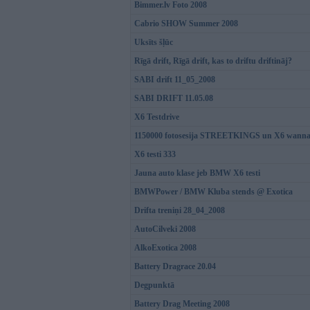
Bimmer.lv Foto 2008
Cabrio SHOW Summer 2008
Uksīts šļūc
Rīgā drift, Rīgā drift, kas to driftu driftināj?
SABI drift 11_05_2008
SABI DRIFT 11.05.08
X6 Testdrive
1150000 fotosesija STREETKINGS un X6 wannab
X6 testi 333
Jauna auto klase jeb BMW X6 testi
BMWPower / BMW Kluba stends @ Exotica
Drifta treniņi 28_04_2008
AutoCilveki 2008
AlkoExotica 2008
Battery Dragrace 20.04
Degpunktā
Battery Drag Meeting 2008