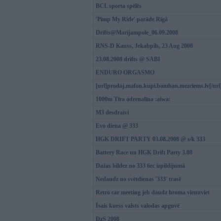
BCL sporta spēlēs
'Pimp My Ride' parāde Rīgā
Drifts@Marijampole_06.09.2008
RNS-D Kauss, Jekabpils, 23 Aug 2008
23.08.2008 drifts @ SABI
ENDURO ORGASMO
[url]prodaj.mafon.kupi.bomban.mezciems.lv[/url
1000m Tīra adrenalīna :aiwa:
M3 desdraivi
Evo diena @ 333
HGK DRIFT PARTY 03.08.2008 @ s/k 333
Battery Race un HGK Drift Party 3.08
Dažas bildez no 333 6ec izpildijumā
Nedaudz no svētdienas '333' trasē
Retro car meeting jeb daudz hroma vienuviet
Īsais kurss valsts valodas apguvē
DzS 2008