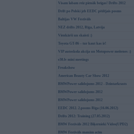
Visam labam reiz pienāk beigas! Drifts 2012
Drift po Polski jeb EEDC pēdējais posms
Baltijas VW Festivāls
NEZ drifts 2012, Rīga, Latvija
Vienkārši un skaisti :)
Toyota GT-86 – tur kaut kas ir!
VIP autoskola akcija un Motopower meitenes :)
e30.lv mini meetings
Freakshow
American Beauty Car Show 2012
BMWPower salidojums 2012 - Dzintarkrasts
BMWPower salidojums 2012
BMWPower salidojums 2012
EEDC 2012. 2.posms Rīga (16.06.2012)
Drifts 2012: Training (27.05.2012)
BMW Festivāls 2012 Biķernieki Video(UPD2)
BMW Festivāls manām acīm