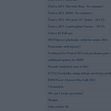
Ženēva 2013- Mercedes Benz- No comment !
Ženēva 2013- BMW- No comment !
Ženēva 2013- McLaren 12C Spider – 616 ZS.
Ženēva 2013- Lamborghini Veneno – 740 ZS.
Geneve 83 PalExpo
MOTOpower pludmales volejbola turnīrs 2013
Pateicamies ziedotājiem!!!
Ferdinand Ice Festival 2013 īstā pasakuma gara v
additional options for BMW
Pasaulē vislabākais auto ir klāt!
ESTA( Enerģētiķu sniega tīrītaju asociācija) pied
BMWPower Ziemassvētku balle 2012
Vēl maziņās.
Mēs jau Latviju apsveicām!
Maziņā.
Zelta rudens 3D