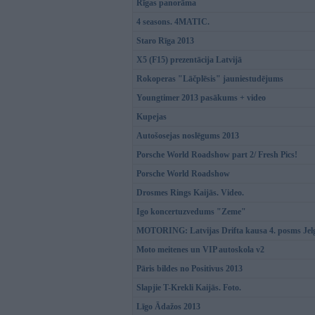
Rīgas panorāma
4 seasons. 4MATIC.
Staro Rīga 2013
X5 (F15) prezentācija Latvijā
Rokoperas "Lāčplēsis" jauniestudējums
Youngtimer 2013 pasākums + video
Kupejas
Autošosejas noslēgums 2013
Porsche World Roadshow part 2/ Fresh Pics!
Porsche World Roadshow
Drosmes Rings Kaijās. Video.
Igo koncertuzvedums "Zeme"
MOTORING: Latvijas Drifta kausa 4. posms Jel
Moto meitenes un VIP autoskola v2
Pāris bildes no Positivus 2013
Slapjie T-Krekli Kaijās. Foto.
Līgo Ādažos 2013