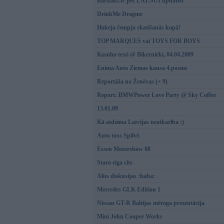
Bardaks.lv pēc LAT-SUI updated
DrinkMe Dragme
Hokeja čempja skatīšanās kopā!
TOP MARQUES vai TOYS FOR BOYS
Kumho testi @ Bikernieki, 04.04.2009
Enima Auto Ziemas kausa 4.posms
Reportāža no Ženēvas (+ 9)
Report: BMWPower Love Party @ Sky Coffee
13.01.09
Kā atdzima Latvijas neatkarība :)
Auto tuss Spilvē.
Essen Motorshow 08
Staro riga cits
Alus diskusijas :haha:
Mercedes GLK Edition 1
Nissan GT-R Baltijas mēroga prezentācija
Mini John Cooper Works