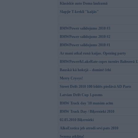
Klasiskie auto Doma laukumā
Slapjie T-krekli "kaijās"
BMWPower salidojums 2010 #3
BMWPower salidojums 2010 #2
BMWPower salidojums 2010 #1
Ar mani atkal runā kaijas. Opening party
BMWPower&LakeRate copes turnīrs Baltezerā 12
Bauskā kā hokejā – dominē čehi
Merry Crysys!
Street Drift 2010 100 bildēs piedāvā AD Parts
Latvian Drift Cup 1.posms
BMW Track day '10 manām acīm
BMW Track Day / Biķernieki 2010
02.05.2010 Biķernieki
AlkoExotica jeb atrodi sevi pats 2010
Sezona atklāta!