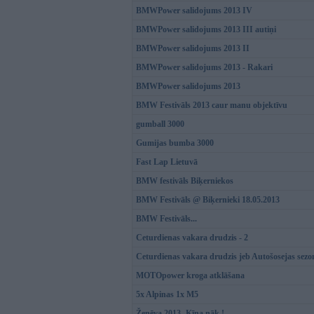
BMWPower salidojums 2013 IV
BMWPower salidojums 2013 III autiņi
BMWPower salidojums 2013 II
BMWPower salidojums 2013 - Rakari
BMWPower salidojums 2013
BMW Festivāls 2013 caur manu objektīvu
gumball 3000
Gumijas bumba 3000
Fast Lap Lietuvā
BMW festivāls Biķerniekos
BMW Festivāls @ Biķernieki 18.05.2013
BMW Festivāls...
Ceturdienas vakara drudzis - 2
Ceturdienas vakara drudzis jeb Autošosejas sezon
MOTOpower kroga atklāšana
5x Alpinas 1x M5
Ženēva 2013- Ķīna nāk !