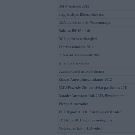
BMW festivāls 2012
Slapjās dejas Biķerniekos u.c.
USA muscle cars @ Motormuzejs
Koks vs BMW = 1:0
BCL pateicas ziedotājiem!
Ženēvas autošovs 2012
Pulksteņi: Baselworld 2012
Ir jāmīl sava valoda
Uzmini kursh netika kalnaa ?
Ziemas Autosprints. Tukums 2012
BMWPower.lv Ziemassvētku pasākums 2011
Izstāde: Autosport Intl. 2012, Birmingham
Vietējā Autoexotica
VEF Rīga-P.A.O.K. feat Kaijas HD video
LV Drifta 2011. sezonas noslēgums
Motokaijas lido (+HD video)