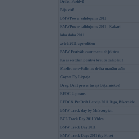
Drifts. Pozitīvi!
Bija visi!
BMWPower salidojums 2011
BMWPower salidojums 2011 - Rakari
laba daba 2011
zvērā 2011 upe edition
BMW Festivāls caur manu objektīvu
Kā es sestdien pozitīvi braucu zāli pļaut
Mazliet no svētdienas drifta manām acīm
Coyote Fly Liepāja
Drag, Drift preses tusiņš Biķerniekos!
EEDC 2. posms
EEDC& ProDrift Latvija 2011 Rīga, Biķernieki
BMW Track day by Mr.Scorpion
BCL Track Day 2011 Video
BMW Track Day 2011
BMW Track Days 2011 (by Puce)