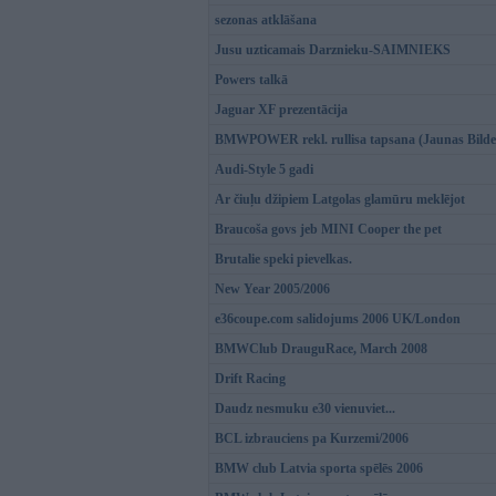
sezonas atklāšana
Jusu uzticamais Darznieku-SAIMNIEKS
Powers talkā
Jaguar XF prezentācija
BMWPOWER rekl. rullisa tapsana (Jaunas Bilde
Audi-Style 5 gadi
Ar čiuļu džipiem Latgolas glamūru meklējot
Braucoša govs jeb MINI Cooper the pet
Brutalie speki pievelkas.
New Year 2005/2006
e36coupe.com salidojums 2006 UK/London
BMWClub DrauguRace, March 2008
Drift Racing
Daudz nesmuku e30 vienuviet...
BCL izbrauciens pa Kurzemi/2006
BMW club Latvia sporta spēlēs 2006