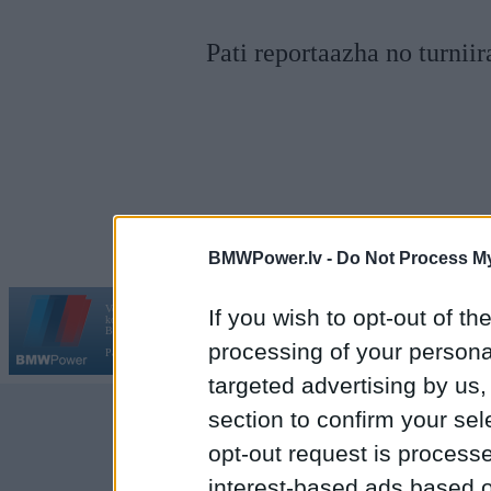
Pati reportaazha no turniir
BMWPower.lv -
Do Not Process My
Vortāls BMWPower.lv darbojas
If you wish to opt-out of the
kopš 2002. gada 14. maija. Tas nav auto klubs un nav saistīts ar
Galvena
|
Fo
BMW AG.
processing of your personal
Par BMWPower
|
Kontakti
|
Reklāma
targeted advertising by us
section to confirm your sel
opt-out request is proces
interest-based ads based o