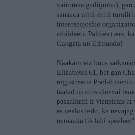
vairumaa gadiijumu), gan s
sanaaca mini-mini turniiri
intereseejoshie organizato
atbildeeti. Paldies tiem, k
Gangzta un Edmundo!
Naakamreiz buus sarkanais
Elizabetes 61, bet gan Cha
regjistreetie Pool-8 cienii
taatad turniirs diezvai buu
pasaakumi ir visupirms ar
es veelos teikt, ka nevajag 
nemaaku tik labi speeleet"