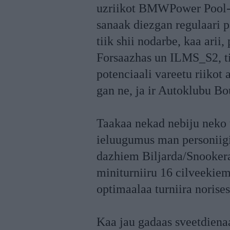
uzriikot BMWPower Pool-8 
sanaak diezgan regulaari p
tiik shii nodarbe, kaa arii,
Forsaazhas un ILMS_S2, t
potenciaali vareetu riikot 
gan ne, ja ir Autoklubu Bo
Taakaa nekad nebiju neko t
ieluugumus man personiigi 
dazhiem Biljarda/Snookera 
miniturniiru 16 cilveekiem 
optimaalaa turniira norises
Kaa jau gadaas sveetdienaa