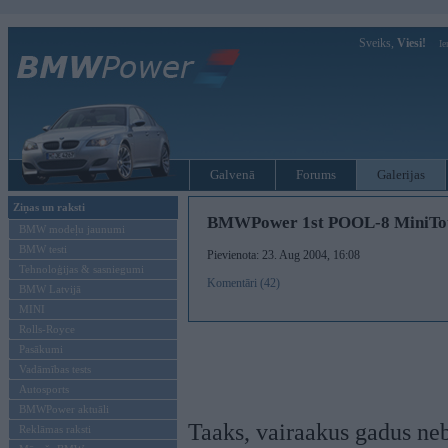
Sveiks,
Viesi!
Ie
Galvenā
Forums
Galerijas
Ziņas un raksti
BMWPower 1st POOL-8 MiniTo
BMW modeļu jaunumi
BMW testi
Pievienota: 23. Aug 2004, 16:08
Tehnoloģijas & sasniegumi
Komentāri (42)
BMW Latvijā
MINI
Rolls-Royce
Pasākumi
Vadāmības tests
Autosports
BMWPower aktuāli
Taaks, vairaakus gadus nebij
Reklāmas raksti