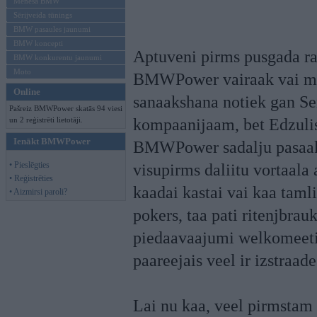
Mēneša BMW
Sērijveida tūnings
BMW pasaules jaunumi
BMW koncepti
Aptuveni pirms pusgada ra
BMW konkurentu jaunumi
Moto
BMWPower vairaak vai maz
Online
sanaakshana notiek gan S
Pašreiz BMWPower skatās 94 viesi
un 2 reģistrēti lietotāji.
kompaanijaam, bet Edzulis
Ienākt BMWPower
BMWPower sadalju pasaaku
• Pieslēgties
visupirms daliitu vortaala
• Reģistrēties
kaadai kastai vai kaa tamlii
• Aizmirsi paroli?
pokers, taa pati ritenjbrau
piedaavaajumi welkomeeti 
paareejais veel ir izstraade
Lai nu kaa, veel pirmstam 