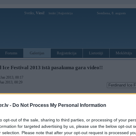
Sveiks,
Viesi!
|
Sestdiena, 8. augusts
Ienākt
Reģistrācija
Forums
Galerijas
Reģistrācija
Lietotāji
Meklētājs
 Ice Festival 2013 īstā pasakuma gara video!!
. Jan 2013, 00:17
 Jan 2013, 00:29
.lv -
Do Not Process My Personal Information
to opt-out of the sale, sharing to third parties, or processing of your per
c update un infa. Par cik ļoti liela interese ir par pasakumu un doma nakamgad iehavot kādu ve
formation for targeted advertising by us, please use the below opt-out s
r selection. Please note that after your opt-out request is processed y
Nepavilkšu protams standarta auto parku