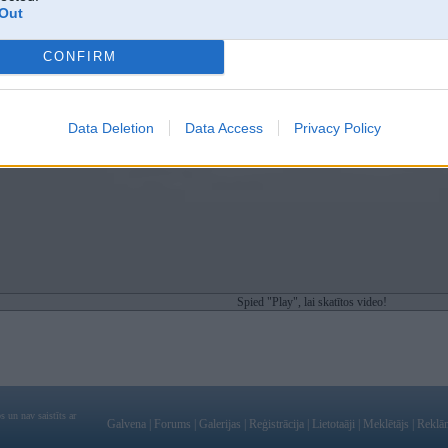
Out
CONFIRM
Data Deletion
Data Access
Privacy Policy
Spied "Play", lai skatītos video!
 un nav saistīts ar
Galvena
|
Forums
|
Galerijas
|
Reģistrācija
|
Lietotaāji
|
Meklētājs
|
Reklā