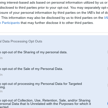
ies 3dieniekā, izārdīties utt, varu izguldīt līdz 8 personām, ar visam ērtībām. Tur klubiem atlaid
eing interest-based ads based on personal information utilized by us or
disclosed to third parties prior to your opt-out. You may separately opt-
ad oficiālaja video parādītos arī kāds mūsu pārstāvis, Interese par cik ir bijusi, lai novestu līdz
losure of your personal information by third parties on the IAB’s list of
. This information may also be disclosed by us to third parties on the
IA
Participants
that may further disclose it to other third parties.
l Data Processing Opt Outs
o opt-out of the Sharing of my personal data.
In
o opt-out of the Sale of my Personal Data.
In
to opt-out of processing my Personal Data for Targeted
ing.
In
o opt-out of Collection, Use, Retention, Sale, and/or Sharing
ersonal Data that Is Unrelated with the Purposes for which it
lected.