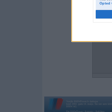
Opted 
Vortāls BMWPower.lv darbojas
kopš 2002. gada 14. maija. Tas nav auto klubs
BMW AG.
Par BMWPower
|
Kontakti
|
Reklāma