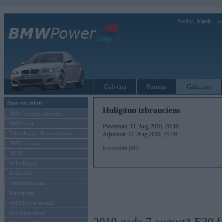
Sveiks,
Viesi!
Ie
Galvenā
Forums
Galerijas
Ziņas un raksti
Huligānu izbrauciens
BMW modeļu jaunumi
BMW testi
Pievienota: 11. Aug 2010, 20:48
Tehnoloģijas & sasniegumi
Atjaunota: 11. Aug 2010, 21:29
BMW Latvijā
Komentāri (68)
MINI
Rolls-Royce
Pasākumi
Vadāmības tests
Autosports
BMWPower aktuāli
Reklāmas raksti