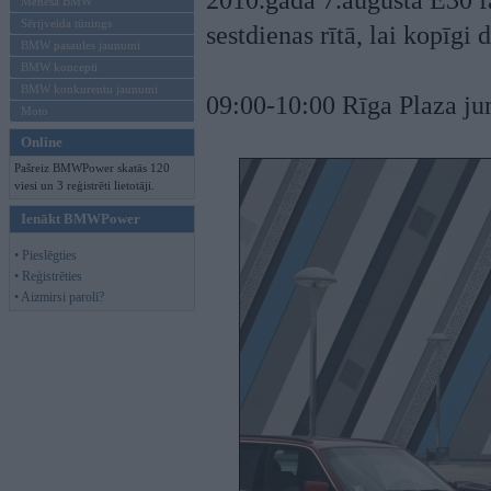
2010.gada 7.augustā E30 fan
Mēneša BMW
Sērijveida tūnings
sestdienas rītā, lai kopīg
BMW pasaules jaunumi
BMW koncepti
BMW konkurentu jaunumi
09:00-10:00 Rīga Plaza j
Moto
Online
Pašreiz BMWPower skatās 120
viesi un 3 reģistrēti lietotāji.
Ienākt BMWPower
• Pieslēgties
• Reģistrēties
• Aizmirsi paroli?