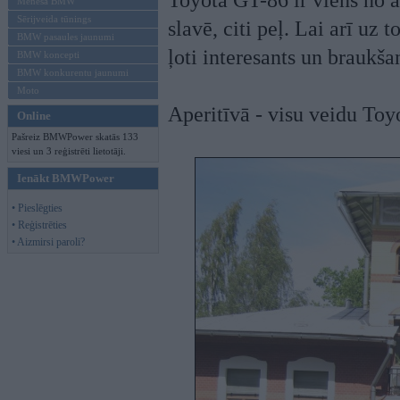
Toyota GT-86 ir viens no 
Mēneša BMW
Sērijveida tūnings
slavē, citi peļ. Lai arī uz 
BMW pasaules jaunumi
ļoti interesants un braukš
BMW koncepti
BMW konkurentu jaunumi
Moto
Aperitīvā - visu veidu Toyo
Online
Pašreiz BMWPower skatās 133
viesi un 3 reģistrēti lietotāji.
Ienākt BMWPower
• Pieslēgties
• Reģistrēties
• Aizmirsi paroli?