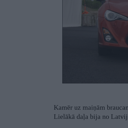
Kamēr uz maiņām braucam p
Lielākā daļa bija no Latvij