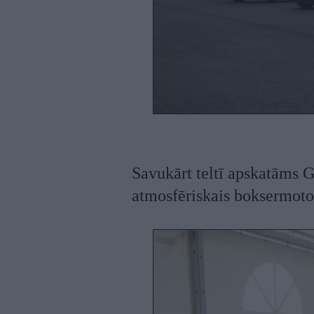
Savukārt teltī apskatāms G
atmosfēriskais boksermoto