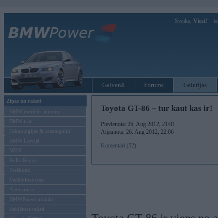
Sveiks,
Viesi!
Ie
Galvenā
Forums
Galerijas
Ziņas un raksti
Toyota GT-86 – tur kaut kas ir!
BMW modeļu jaunumi
BMW testi
Pievienota: 26. Aug 2012, 21:01
Tehnoloģijas & sasniegumi
Atjaunota: 26. Aug 2012, 22:06
BMW Latvijā
Komentāri (52)
MINI
Rolls-Royce
Pasākumi
Vadāmības tests
Autosports
BMWPower aktuāli
Reklāmas raksti