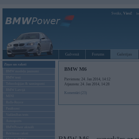
Sveiks,
Viesi!
Ie
Galvenā
Forums
Galerijas
Ziņas un raksti
BMW M6
BMW modeļu jaunumi
BMW testi
Pievienota: 24. Jan 2014, 14:12
Tehnoloģijas & sasniegumi
Atjaunota: 24. Jan 2014, 14:28
BMW Latvijā
Komentāri (23)
MINI
Rolls-Royce
Pasākumi
Vadāmības tests
Autosports
BMWPower aktuāli
Reklāmas raksti