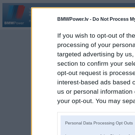
Vortāls BMWPower.lv darbojas
kopš 2002. gada 14. maija. Tas nav auto klubs un nav saistīts ar
Galvena
|
Fo
BMW AG.
BMWPower.lv -
Do Not Process My
Par BMWPower
|
Kontakti
|
Reklāma
If you wish to opt-out of the
processing of your personal
targeted advertising by us
section to confirm your sel
opt-out request is proces
interest-based ads based o
us or personal information d
your opt-out. You may separ
disclosure of your personal
IAB’s list of downstream pa
Personal Data Processing Opt Outs
also be disclosed by us to 