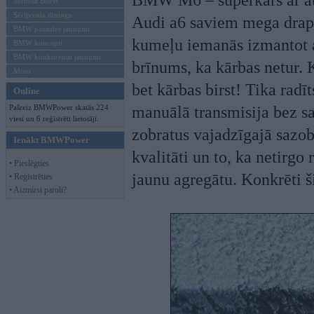
BMW M6 – superkārs ar a
Mēneša BMW
Sērijveida tūnings
Audi a6 saviem mega drapa
BMW pasaules jaunumi
kumeļu iemanās izmantot a
BMW koncepti
BMW konkurentu jaunumi
brīnums, ka kārbas netur.
Moto
bet kārbas birst! Tika radī
Online
Pašreiz BMWPower skatās 224
manuālā transmisija bez sa
viesi un 6 reģistrēti lietotāji.
zobratus vajadzīgajā sazob
Ienākt BMWPower
kvalitāti un to, ka netirg
• Pieslēgties
jaunu agregātu. Konkrēti š
• Reģistrēties
• Aizmirsi paroli?