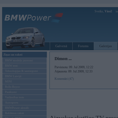
Sveiks,
Viesi!
Ie
Galvenā
Forums
Galerijas
Ziņas un raksti
Dimon ...
BMW modeļu jaunumi
BMW testi
Pievienota: 09. Jul 2009, 12:22
Tehnoloģijas & sasniegumi
Atjaunota: 09. Jul 2009, 12:33
BMW Latvijā
Komentāri (47)
MINI
Rolls-Royce
Pasākumi
Vadāmības tests
Autosports
BMWPower aktuāli
Reklāmas raksti