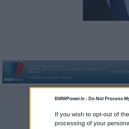
Vortāls BMWPower.lv darbojas
kopš 2002. gada 14. maija. Tas nav auto klubs un nav saistīts ar
Galvena
|
Fo
BMW AG.
Par BMWPower
|
Kontakti
|
Reklāma
BMWPower.lv -
Do Not Process My
If you wish to opt-out of the
processing of your personal