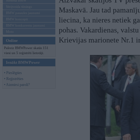
Aizvakar skatījos TV pre
Mēneša BMW
Sērijveida tūnings
Maskavā. Jau tad pamanīju
BMW pasaules jaunumi
liecina, ka nieres netiek ga
BMW koncepti
BMW konkurentu jaunumi
pohas. Vakardienas, valstu 
Moto
Krievijas marionete Nr.1 ir
Online
Pašreiz BMWPower skatās 151
viesi un 5 reģistrēti lietotāji.
Ienākt BMWPower
• Pieslēgties
• Reģistrēties
• Aizmirsi paroli?