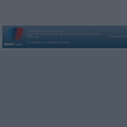
Vortāls BMWPower.lv darbojas
kopš 2002. gada 14. maija. Tas nav auto klubs un nav saistīts ar
Galvena
|
Fo
BMW AG.
Par BMWPower
|
Kontakti
|
Reklāma