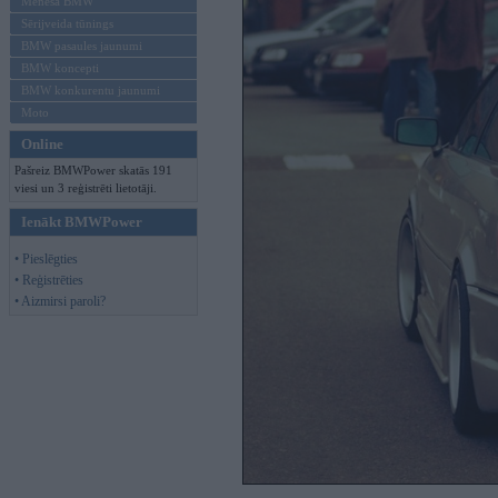
Mēneša BMW
Sērijveida tūnings
BMW pasaules jaunumi
BMW koncepti
BMW konkurentu jaunumi
Moto
Online
Pašreiz BMWPower skatās 191
viesi un 3 reģistrēti lietotāji.
Ienākt BMWPower
• Pieslēgties
• Reģistrēties
• Aizmirsi paroli?