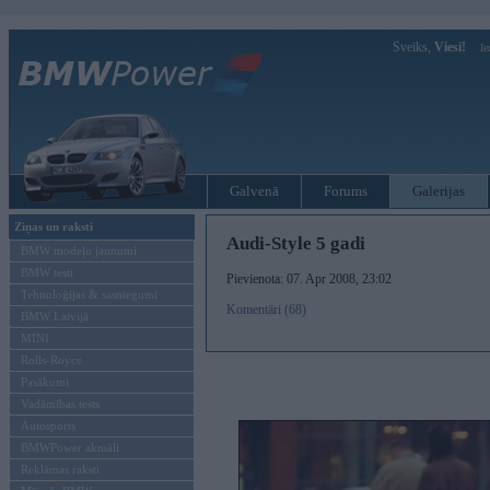
Sveiks,
Viesi!
Ie
Galvenā
Forums
Galerijas
Ziņas un raksti
Audi-Style 5 gadi
BMW modeļu jaunumi
BMW testi
Pievienota: 07. Apr 2008, 23:02
Tehnoloģijas & sasniegumi
Komentāri (68)
BMW Latvijā
MINI
Rolls-Royce
Pasākumi
Vadāmības tests
Autosports
BMWPower aktuāli
Reklāmas raksti