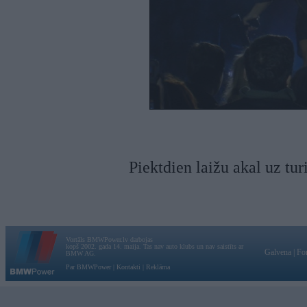
Piektdien laižu akal uz tur
Vortāls BMWPower.lv darbojas
kopš 2002. gada 14. maija. Tas nav auto klubs un nav saistīts ar
Galvena
|
Fo
BMW AG.
Par BMWPower
|
Kontakti
|
Reklāma