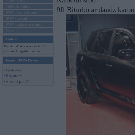
Kaukādi šroti:
Mēneša BMW
Sērijveida tūnings
9ff Biturbo ar daudz karb
BMW pasaules jaunumi
BMW koncepti
BMW konkurentu jaunumi
Moto
Online
Pašreiz BMWPower skatās 172
viesi un 4 reģistrēti lietotāji.
Ienākt BMWPower
• Pieslēgties
• Reģistrēties
• Aizmirsi paroli?