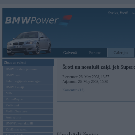
Sveiks,
Viesi!
Ie
Galvenā
Forums
Galerijas
Ziņas un raksti
Šroti un nosaluši zaķi, jeb Sup
BMW modeļu jaunumi
BMW testi
Pievienota: 26. May 2008, 13:57
Tehnoloģijas & sasniegumi
Atjaunota: 26. May 2008, 15:39
BMW Latvijā
Komentāri (15)
MINI
Rolls-Royce
Pasākumi
Vadāmības tests
Autosports
BMWPower aktuāli
Reklāmas raksti