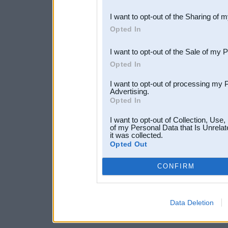
also be disclosed by us to 
I want to opt-out of the Sharing of 
Downstream Participants
th
Opted In
third parties.
I want to opt-out of the Sale of my 
Opted In
I want to opt-out of processing my 
Advertising.
Opted In
I want to opt-out of Collection, Use
of my Personal Data that Is Unrelat
it was collected.
Opted Out
CONFIRM
Data Deletion