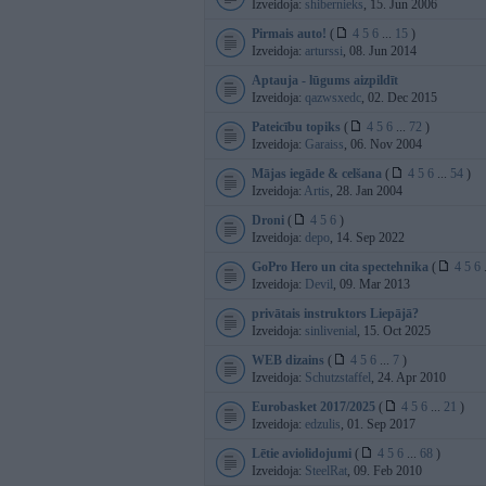
Izveidoja:
shibernieks
, 15. Jun 2006
Pirmais auto!
(
4
5
6
...
15
)
Izveidoja:
arturssi
, 08. Jun 2014
Aptauja - lūgums aizpildīt
Izveidoja:
qazwsxedc
, 02. Dec 2015
Pateicību topiks
(
4
5
6
...
72
)
Izveidoja:
Garaiss
, 06. Nov 2004
Mājas iegāde & celšana
(
4
5
6
...
54
)
Izveidoja:
Artis
, 28. Jan 2004
Droni
(
4
5
6
)
Izveidoja:
depo
, 14. Sep 2022
GoPro Hero un cita spectehnika
(
4
5
6
.
Izveidoja:
Devil
, 09. Mar 2013
privātais instruktors Liepājā?
Izveidoja:
sinlivenial
, 15. Oct 2025
WEB dizains
(
4
5
6
...
7
)
Izveidoja:
Schutzstaffel
, 24. Apr 2010
Eurobasket 2017/2025
(
4
5
6
...
21
)
Izveidoja:
edzulis
, 01. Sep 2017
Lētie aviolidojumi
(
4
5
6
...
68
)
Izveidoja:
SteelRat
, 09. Feb 2010