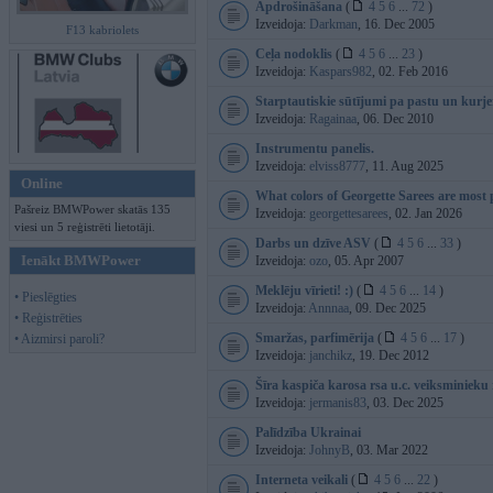
Apdrošināšana
(
4
5
6
...
72
)
Izveidoja:
Darkman
, 16. Dec 2005
F13 kabriolets
Ceļa nodoklis
(
4
5
6
...
23
)
Izveidoja:
Kaspars982
, 02. Feb 2016
Starptautiskie sūtījumi pa pastu un kurj
Izveidoja:
Ragainaa
, 06. Dec 2010
Instrumentu panelis.
Izveidoja:
elviss8777
, 11. Aug 2025
Online
What colors of Georgette Sarees are most
Pašreiz BMWPower skatās 135
Izveidoja:
georgettesarees
, 02. Jan 2026
viesi un 5 reģistrēti lietotāji.
Darbs un dzīve ASV
(
4
5
6
...
33
)
Ienākt BMWPower
Izveidoja:
ozo
, 05. Apr 2007
Meklēju vīrieti! :)
(
4
5
6
...
14
)
• Pieslēgties
Izveidoja:
Annnaa
, 09. Dec 2025
• Reģistrēties
Smaržas, parfimērija
(
4
5
6
...
17
)
• Aizmirsi paroli?
Izveidoja:
janchikz
, 19. Dec 2012
Šīra kaspiča karosa rsa u.c. veiksminieku
Izveidoja:
jermanis83
, 03. Dec 2025
Palīdzība Ukrainai
Izveidoja:
JohnyB
, 03. Mar 2022
Interneta veikali
(
4
5
6
...
22
)