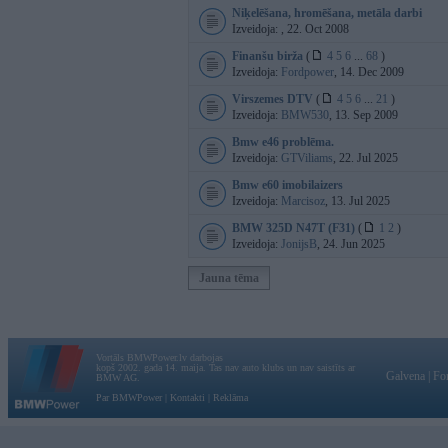
Niķelēšana, hromēšana, metāla darbi
Izveidoja:
, 22. Oct 2008
Finanšu birža
(
4
5
6
...
68
)
Izveidoja:
Fordpower
, 14. Dec 2009
Virszemes DTV
(
4
5
6
...
21
)
Izveidoja:
BMW530
, 13. Sep 2009
Bmw e46 problēma.
Izveidoja:
GTViliams
, 22. Jul 2025
Bmw e60 imobilaizers
Izveidoja:
Marcisoz
, 13. Jul 2025
BMW 325D N47T (F31)
(
1
2
)
Izveidoja:
JonijsB
, 24. Jun 2025
Jauna tēma
Vortāls BMWPower.lv darbojas
kopš 2002. gada 14. maija. Tas nav auto klubs un nav saistīts ar
Galvena
|
Fo
BMW AG.
Par BMWPower
|
Kontakti
|
Reklāma