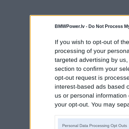
BMWPower.lv -
Do Not Process My
If you wish to opt-out of the
processing of your personal
targeted advertising by us
section to confirm your sel
opt-out request is proces
interest-based ads based o
us or personal information d
your opt-out. You may separ
disclosure of your personal
IAB’s list of downstream pa
Personal Data Processing Opt Outs