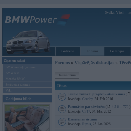
Sveiks,
Viesi!
Ie
Galvenā
Forums
Galerijas
Ziņas un raksti
Forums
»
Vispārējās diskusijas
»
Tērzē
BMW modeļu jaunumi
BMW testi
Jauna tēma
Mēneša BMW
Sērijveida tūnings
Tēmas
Vel...
Jaunie dzīvokļu projekti - atsauksmes
(
Gadījuma bilde
Izveidoja:
Grubby
, 24. Feb 2016
Parunāsim par sievietēm
(
4
5
6
...
770
)
Izveidoja:
CP17
, 04. Mar 2012
Dzesešanas sistema
Izveidoja:
Ripsis
, 25. Jan 2026