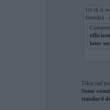
Un tā ir n
formātā -
Compres
efficie
later on
Tikai tad pa
Some count
standard de