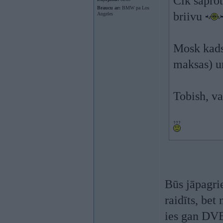
Cik saprot
Braucu ar:
BMW pa Los
briivu
Angeles
Mosk kads,
maksas) u
Tobish, va
Būs jāpagri
raidīts, bet
ies gan DVB