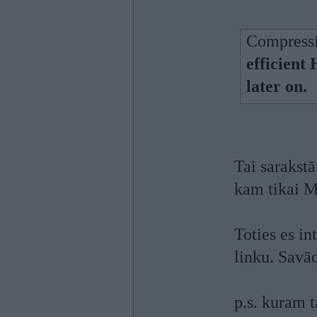
Compressi
efficien
later on.
Tai sarakstā
kam tikai M
Toties es i
linku. Savād
p.s. kuram 