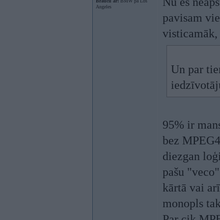
Nu es neaps
Braucu ar:
BMW pa Los
Angeles
pavisam vie
visticamāk, 
Un par tie
iedzīvotāj
95% ir mans
bez MPEG4 d
diezgan loģi
pašu "veco"
kārtā vai ar
monopls tak
Par cik MPE