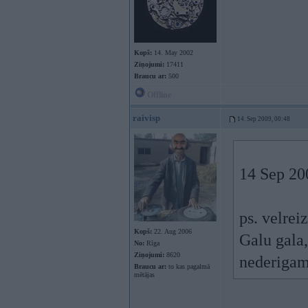
Kopš:
14. May 2002
Ziņojumi:
17411
Braucu ar:
500
Offline
raivisp
14. Sep 2009, 00:48
14 Sep 20
ps. velrei
Kopš:
22. Aug 2006
Galu gala,
No:
Rīga
Ziņojumi:
8620
nederigam
Braucu ar:
to kas pagalmā
mētājas