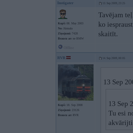
Instigater
13. Sep 2009, 23:25
Tavējam teļ
ko iespraust
Kopš:
08. May 2003
No:
Jūrmala
skaitīt.
Ziņojumi:
7428
Braucu ar:
ne BMW
Offline
RVR
14. Sep 2009, 00:05
13 Sep 200
13 Sep 2
Kopš:
18. Sep 2008
Ziņojumi:
23126
Tu esi n
Braucu ar:
RVR
akvārijt