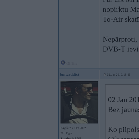
nopirktu Ma
To-Air skat
Nepārproti, 
DVB-T ievieš
Offline
bmwaddict
02. Jan 2010, 19:45
02 Jan 20
Bez jauna
Ko piipol
Kopš:
23. Oct 2002
No:
Ogre
Ziņojumi:
8263