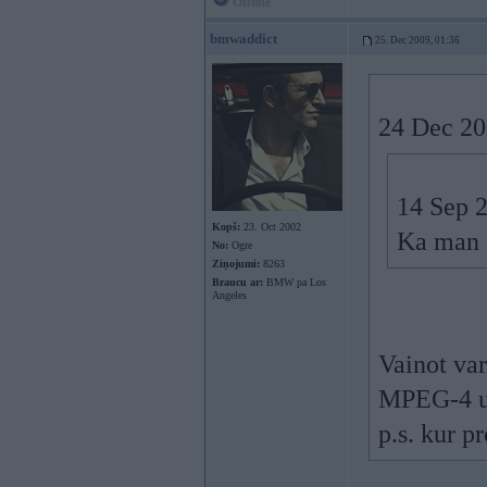
Offline
bmwaddict
25. Dec 2009, 01:36
24 Dec 200
14 Sep 
Kopš:
23. Oct 2002
Ka man r
No:
Ogre
Ziņojumi:
8263
Braucu ar:
BMW pa Los
Angeles
Vainot var
MPEG-4 u
p.s. kur 