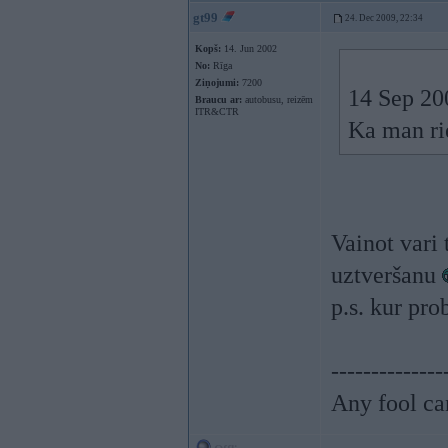
gt99
24. Dec 2009, 22:34
Kopš:
14. Jun 2002
No:
Rīga
Ziņojumi:
7200
14 Sep 20
Braucu ar:
autobusu, reizēm
ITR&CTR
Ka man rie
Vainot vari 
uztveršanu
p.s. kur pr
--------------
Any fool ca