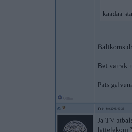
kaadaa st
Baltkoms dr
Bet vairāk 
Pats galvena
Offline
AV
14. Sep 2009, 00:25
Ja TV atbal
lattelekom