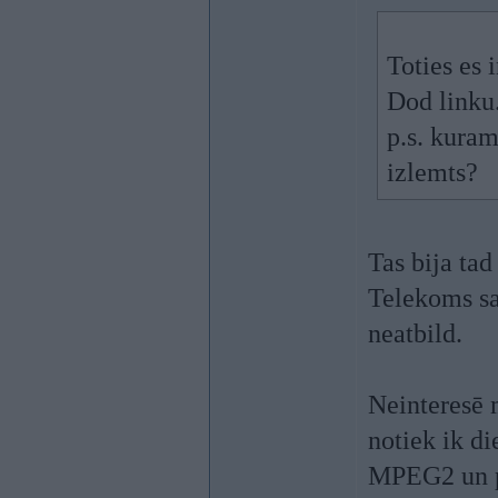
Toties es 
Dod linku.
p.s. kura
izlemts?
Tas bija tad
Telekoms sa
neatbild.
Neinteresē m
notiek ik d
MPEG2 un p