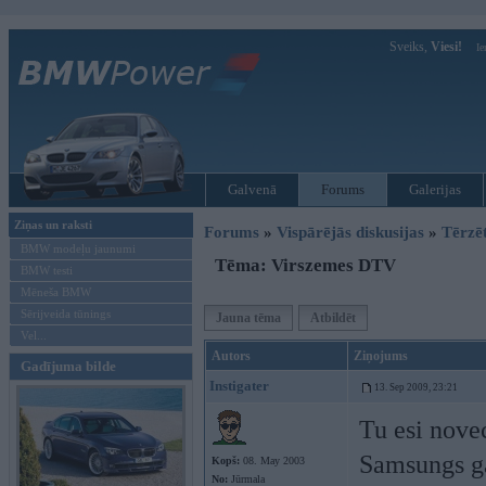
Sveiks,
Viesi!
Ie
Galvenā
Forums
Galerijas
Ziņas un raksti
Forums
»
Vispārējās diskusijas
»
Tērzē
BMW modeļu jaunumi
Tēma: Virszemes DTV
BMW testi
Mēneša BMW
Sērijveida tūnings
Jauna tēma
Atbildēt
Vel...
Autors
Ziņojums
Gadījuma bilde
Instigater
13. Sep 2009, 23:21
Tu esi nove
Samsungs ga
Kopš:
08. May 2003
No:
Jūrmala