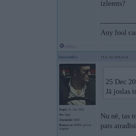
izlemts?
--------------
Any fool ca
Offline
bmwaddict
25. Dec 2009, 04:46
25 Dec 200
Jā joslas t
Kopš:
23. Oct 2002
Nu nē, tas t
No:
Ogre
Ziņojumi:
8263
pats atradīsi
Braucu ar:
BMW pa Los
Angeles