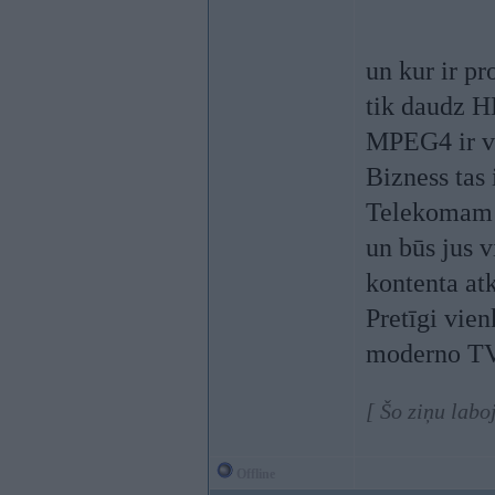
un kur ir p
tik daudz H
MPEG4 ir va
Bizness tas 
Telekomam b
un būs jus v
kontenta atk
Pretīgi vien
moderno TV l
[ Šo ziņu lab
Offline