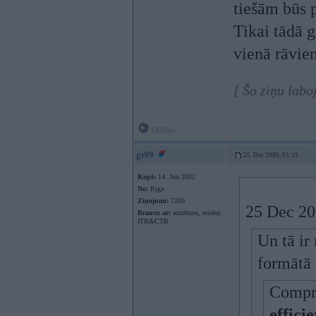
tiešām būs 
Tikai tādā 
vienā rāvie
[ Šo ziņu lab
Offline
gt99
25. Dec 2009, 05:15
Kopš:
14. Jun 2002
No:
Rīga
Ziņojumi:
7200
25 Dec 20
Braucu ar:
autobusu, reizēm
ITR&CTR
Un tā ir
formātā 
Compre
effic