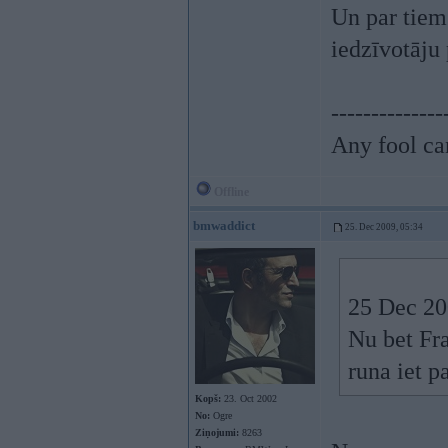
Un par tiem 
iedzīvotāju 
--------------
Any fool ca
Offline
bmwaddict
25. Dec 2009, 05:34
25 Dec 200
Nu bet Fr
runa iet p
Kopš:
23. Oct 2002
No:
Ogre
Ziņojumi:
8263