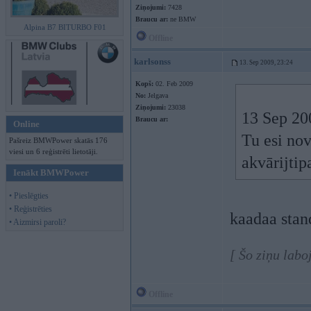
Ziņojumi:
7428
Braucu ar:
ne BMW
Alpina B7 BITURBO F01
Offline
karlsonss
13. Sep 2009, 23:24
Kopš:
02. Feb 2009
No:
Jelgava
Ziņojumi:
23038
13 Sep 200
Braucu ar:
Online
Tu esi no
Pašreiz BMWPower skatās 176
viesi un 6 reģistrēti lietotāji.
akvārijti
Ienākt BMWPower
• Pieslēgties
• Reģistrēties
kaadaa stan
• Aizmirsi paroli?
[ Šo ziņu labo
Offline