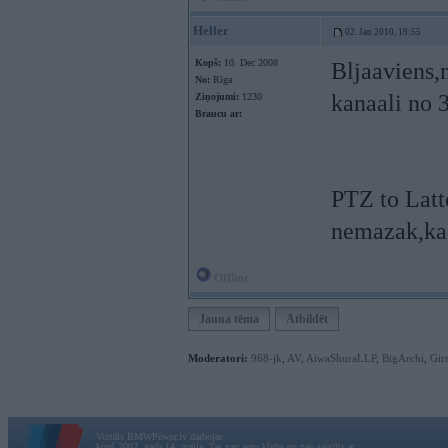
Heller
02. Jan 2010, 19:55
Kopš:
10. Dec 2008
Bljaaviens,
No:
Rīga
kanaali no 
Ziņojumi:
1230
Braucu ar:
PTZ to Latt
nemazak,ka
Offline
Jauna tēma
Atbildēt
Moderatori:
968-jk
,
AV
,
AiwaShuraLLP
,
BigArchi
,
Gir
Vortāls BMWPower.lv darbojas
kopš 2002. gada 14. maija. Tas nav auto klubs un nav saistīts ar