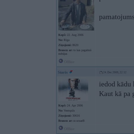
pamatojums 
Kopš:
22. Aug 2006
No:
Rīga
Ziņojumi:
8620
Braucu ar:
to kas pagalmā
mētājas
Offline
Staris
24. Dec 2009, 22:12
iedod kādu 
Kaut kā pa 
Kopš:
24. Apr 2006
No:
Ventspils
Ziņojumi:
30616
Braucu ar:
ra ucuarB
Offline