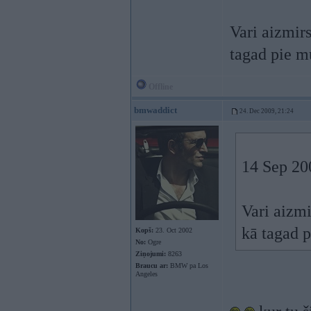
Vari aizmir
tagad pie 
Offline
bmwaddict
24. Dec 2009, 21:24
14 Sep 200
Vari aizmi
kā tagad 
Kopš:
23. Oct 2002
No:
Ogre
Ziņojumi:
8263
Braucu ar:
BMW pa Los
Angeles