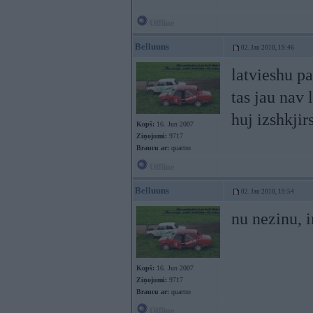
Offline
Belluuns
02. Jan 2010, 19:46
latvieshu pa
tas jau nav 
huj izshkjirs
Kopš:
16. Jun 2007
Ziņojumi:
9717
Braucu ar:
quattro
Offline
Belluuns
02. Jan 2010, 19:54
nu nezinu, i
Kopš:
16. Jun 2007
Ziņojumi:
9717
Braucu ar:
quattro
Offline