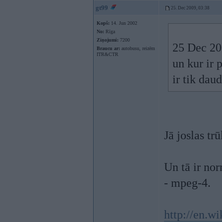
gt99
25. Dec 2009, 03:38
Kopš:
14. Jun 2002
No:
Rīga
Ziņojumi:
7200
25 Dec 20
Braucu ar:
autobusu, reizēm
ITR&CTR
un kur ir
ir tik dau
Jā joslas tr
Un tā ir nor
- mpeg-4.
http://en.w