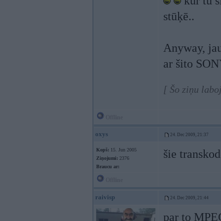
kur tu š
stūķē..
Anyway, jau
ar šito SO
[ Šo ziņu lab
Offline
oxys
24. Dec 2009, 21:37
Kopš:
15. Jun 2005
šie transkod
Ziņojumi:
2376
Braucu ar:
Offline
raivisp
24. Dec 2009, 21:44
par to MPEG