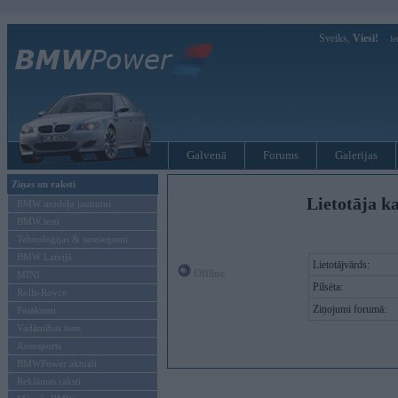
Sveiks,
Viesi!
Ie
Galvenā
Forums
Galerijas
Ziņas un raksti
Lietotāja ka
BMW modeļu jaunumi
BMW testi
Tehnoloģijas & sasniegumi
BMW Latvijā
Lietotājvārds:
Offline
MINI
Pilsēta:
Rolls-Royce
Ziņojumi forumā:
Pasākumi
Vadāmības tests
Autosports
BMWPower aktuāli
Reklāmas raksti