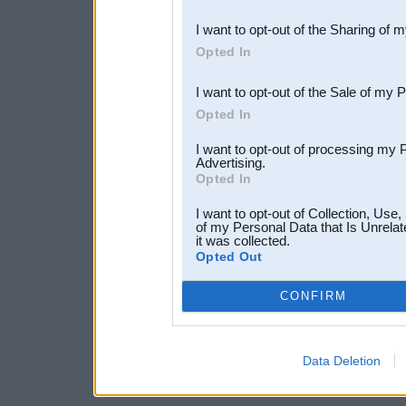
also be disclosed by us to 
I want to opt-out of the Sharing of 
Downstream Participants
th
Opted In
third parties.
I want to opt-out of the Sale of my 
Opted In
I want to opt-out of processing my 
Advertising.
Opted In
I want to opt-out of Collection, Use
of my Personal Data that Is Unrelat
it was collected.
Opted Out
CONFIRM
Data Deletion