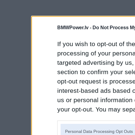
BMWPower.lv -
Do Not Process My
If you wish to opt-out of the
processing of your personal
targeted advertising by us
section to confirm your sel
opt-out request is proces
interest-based ads based o
us or personal information d
your opt-out. You may separ
disclosure of your personal
IAB’s list of downstream pa
Personal Data Processing Opt Outs