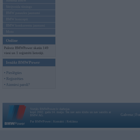
Mēneša BMW
Sērijveida tūnings
BMW pasaules jaunumi
BMW koncepti
BMW konkurentu jaunumi
Moto
Online
Pašreiz BMWPower skatās 149
viesi un 1 reģistrēti lietotāji.
Ienākt BMWPower
• Pieslēgties
• Reģistrēties
• Aizmirsi paroli?
Vortāls BMWPower.lv darbojas
kopš 2002. gada 14. maija. Tas nav auto klubs un nav saistīts ar
Galvena
|
Fo
BMW AG.
Par BMWPower
|
Kontakti
|
Reklāma