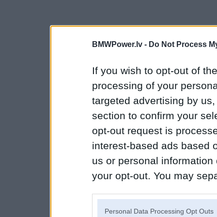
BMWPower.lv -
Do Not Process My
If you wish to opt-out of the
processing of your personal
targeted advertising by us
section to confirm your sel
opt-out request is proces
interest-based ads based o
us or personal information d
your opt-out. You may separ
disclosure of your personal
IAB’s list of downstream pa
Personal Data Processing Opt Outs