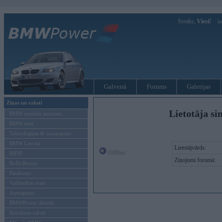
Sveiks,
Viesi!
Ie
Galvenā
Forums
Galerijas
Ziņas un raksti
Lietotāja sin
BMW modeļu jaunumi
BMW testi
Tehnoloģijas & sasniegumi
BMW Latvijā
Lietotājvārds:
Offline
MINI
Ziņojumi forumā:
Rolls-Royce
Pasākumi
Vadāmības tests
Autosports
BMWPower aktuāli
Reklāmas raksti