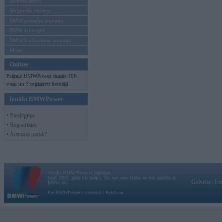
Mēneša BMW
Sērijveida tūnings
BMW pasaules jaunumi
BMW koncepti
BMW konkurentu jaunumi
Moto
Online
Pašreiz BMWPower skatās 106
viesi un 3 reģistrēti lietotāji.
Ienākt BMWPower
• Pieslēgties
• Reģistrēties
• Aizmirsi paroli?
Vortāls BMWPower.lv darbojas
kopš 2002. gada 14. maija. Tas nav auto klubs un nav saistīts ar
Galvena
|
Fo
BMW AG.
Par BMWPower
|
Kontakti
|
Reklāma