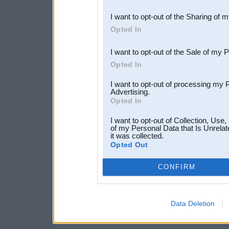
also be disclosed by us to 
I want to opt-out of the Sharing of 
Downstream Participants
th
Opted In
third parties.
I want to opt-out of the Sale of my 
Opted In
I want to opt-out of processing my 
Advertising.
Opted In
I want to opt-out of Collection, Use
of my Personal Data that Is Unrelat
it was collected.
Opted Out
CONFIRM
Data Deletion