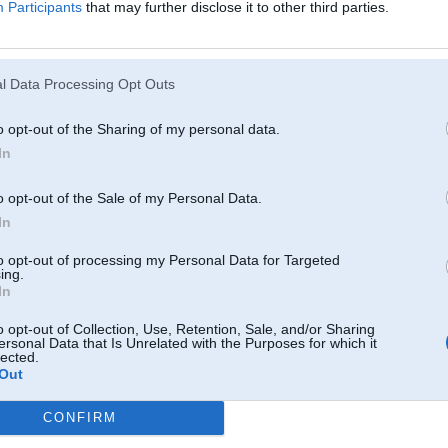
Participants
that may further disclose it to other third parties.
l Data Processing Opt Outs
986
o opt-out of the Sharing of my personal data.
In
03. Oct 2023, 11:41
Būšu pateicīgs,ja varēsiet aizpildīt aptauju.
o opt-out of the Sale of my Personal Data.
Aktuāli būtu viedokļi no loģistikas,supply chain, ražošanas nozarēs iesaistīta
In
Aptauja
to opt-out of processing my Personal Data for Targeted
ing.
In
21. Nov 2025, 16:31
o opt-out of Collection, Use, Retention, Sale, and/or Sharing
Viens students lūdz aizpildīt par grāmatvedības ārpakalpojumu tēmu:
ersonal Data that Is Unrelated with the Purposes for which it
lected.
https://latvia.questionpro.com/arpakalpojums
Out
CONFIRM