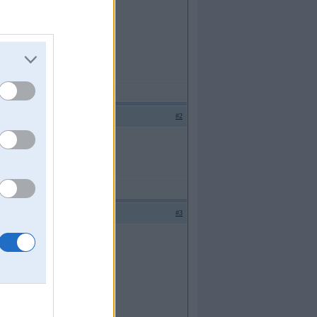
#2
jiem.
#3