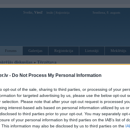
Sveiks,
Viesi!
|
Sestdiena, 8. augusts
Ienākt
Reģistrācija
Forums
Galerijas
Reģistrācija
Lietotāji
Meklētājs
pārējās diskusijas
»
Tērzētava
uja - lūgums aizpildīt
.lv -
Do Not Process My Personal Information
Atbildēt
to opt-out of the sale, sharing to third parties, or processing of your per
formation for targeted advertising by us, please use the below opt-out s
Ziņojums
r selection. Please note that after your opt-out request is processed y
20. Mar 2023, 18:20
eing interest-based ads based on personal information utilized by us or
https://docs.google.com/forms/d/e/1FAIpQLSdYMj5...HpQpaiA/viewform
disclosed to third parties prior to your opt-out. You may separately opt-
losure of your personal information by third parties on the IAB’s list of
palīdzam studentiem!
. This information may also be disclosed by us to third parties on the
IA