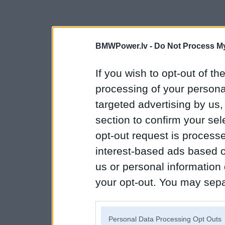
BMWPower.lv -
Do Not Process My
If you wish to opt-out of the
processing of your personal
targeted advertising by us
section to confirm your sel
opt-out request is proces
interest-based ads based o
us or personal information d
your opt-out. You may separ
disclosure of your personal
IAB’s list of downstream pa
Personal Data Processing Opt Outs