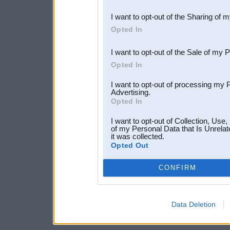
also be disclosed by us to 
I want to opt-out of the Sharing of 
Downstream Participants
th
Opted In
third parties.
I want to opt-out of the Sale of my 
Opted In
I want to opt-out of processing my 
Advertising.
Opted In
I want to opt-out of Collection, Use
of my Personal Data that Is Unrelat
it was collected.
Opted Out
CONFIRM
Data Deletion