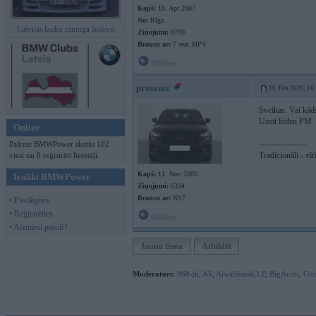
Kopš:
18. Apr 2007
No:
Rīga
Latvijas lauku tūninga šedevri
Ziņojumi:
8700
Braucu ar:
7 seat MPV
Offline
protams
10. Feb 2026, 16
Sveikas. Vai kād
Uzsit lūdzu PM.
Online
-----------------
Pašreiz BMWPower skatās 102
Tradicionāli - vīr
viesi un 0 reģistrēti lietotāji.
Kopš:
11. Nov 2005
Ienākt BMWPower
Ziņojumi:
6334
Braucu ar:
NS7
• Pieslēgties
• Reģistrēties
Offline
• Aizmirsi paroli?
Jauna tēma
Atbildēt
Moderatori:
968-jk
,
AV
,
AiwaShuraLLP
,
BigArchi
,
Gir