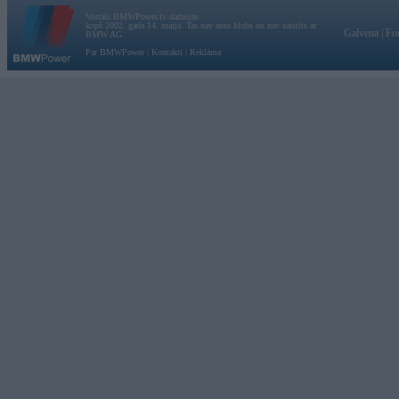
Vortāls BMWPower.lv darbojas
kopš 2002. gada 14. maija. Tas nav auto klubs un nav saistīts ar
Galvena
|
Fo
BMW AG.
Par BMWPower
|
Kontakti
|
Reklāma