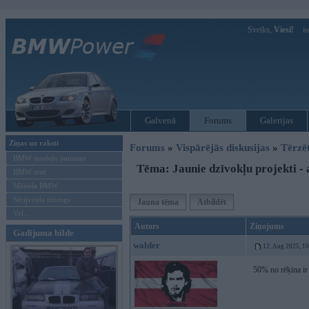
Sveiks,
Viesi!
Ie
Galvenā
Forums
Galerijas
Ziņas un raksti
Forums
»
Vispārējās diskusijas
»
Tērzē
BMW modeļu jaunumi
Tēma: Jaunie dzīvokļu projekti -
BMW testi
Mēneša BMW
Sērijveida tūnings
Jauna tēma
Atbildēt
Vel...
Autors
Ziņojums
Gadījuma bilde
walder
12. Aug 2025, 1
50% no rēķina i