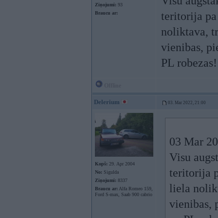
Visu augstak
Ziņojumi:
93
teritorija p
Braucu ar:
noliktava, t
vienibas, p
PL robezas!
Offline
Delerium
03. Mar 2022, 21:00
03 Mar 20
Visu augst
Kopš:
29. Apr 2004
teritorija
No:
Sigulda
Ziņojumi:
8337
liela noli
Braucu ar:
Alfa Romeo 159,
Ford S-max, Saab 900 cabrio
vienibas, 