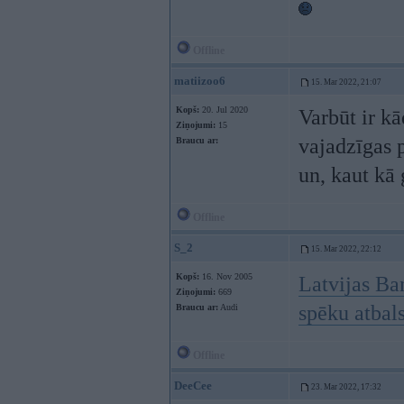
Offline
matiizoo6
15. Mar 2022, 21:07
Kopš:
20. Jul 2020
Varbūt ir kā
Ziņojumi:
15
vajadzīgas 
Braucu ar:
un, kaut kā 
Offline
S_2
15. Mar 2022, 22:12
Kopš:
16. Nov 2005
Latvijas Ba
Ziņojumi:
669
spēku atbal
Braucu ar:
Audi
Offline
DeeCee
23. Mar 2022, 17:32