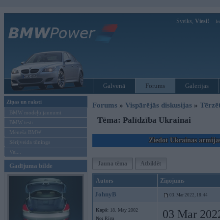
Sveiks,
Viesi!
Ie
Galvenā
Forums
Galerijas
Ziņas un raksti
Forums
»
Vispārējās diskusijas
»
Tērzē
BMW modeļu jaunumi
Tēma: Palīdzība Ukrainai
BMW testi
Mēneša BMW
Ziedot Ukrainas armija
Sērijveida tūnings
Vel...
Jauna tēma
Atbildēt
Gadījuma bilde
Autors
Ziņojums
JohnyB
03. Mar 2022, 18:44
Kopš:
18. May 2002
03 Mar 202
No:
Rīga