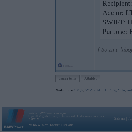
Recipient
Acc nr: 
SWIFT: 
Purpose: 
[ Šo ziņu lab
Offline
Jauna tēma
Atbildēt
Moderatori:
968-jk
,
AV
,
AiwaShuraLLP
,
BigArchi
,
Gir
Vortāls BMWPower.lv darbojas
kopš 2002. gada 14. maija. Tas nav auto klubs un nav saistīts ar
Galvena
|
Fo
BMW AG.
Par BMWPower
|
Kontakti
|
Reklāma