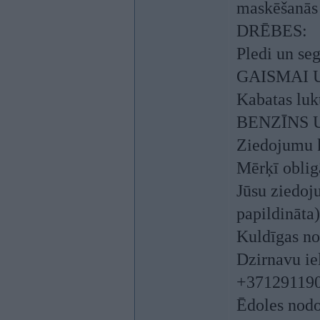
maskēšanās 
DRĒBES:
Pledi un seg
GAISMAI 
Kabatas lukt
BENZĪNS 
Ziedojumu 
Mērķī obli
Jūsu ziedoj
papildināta)
Kuldīgas no
Dzirnavu ie
+371291190
Ēdoles nodoš