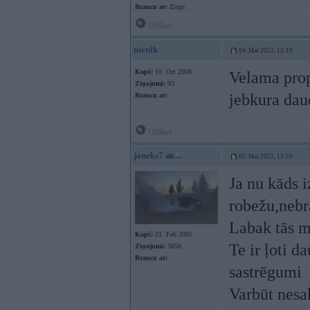
Braucu ar:
Zirgu
Offline
menik
04. Mar 2022, 12:10
Kopš:
10. Oct 2008
Velama prop
Ziņojumi:
93
jebkura daud
Braucu ar:
Offline
janeks7
05. Mar 2022, 13:59
Ja nu kāds 
robežu,nebr
Labak tās m
Kopš:
21. Feb 2005
Te ir ļoti d
Ziņojumi:
3658
Braucu ar:
sastrēgumi
Varbūt nesak