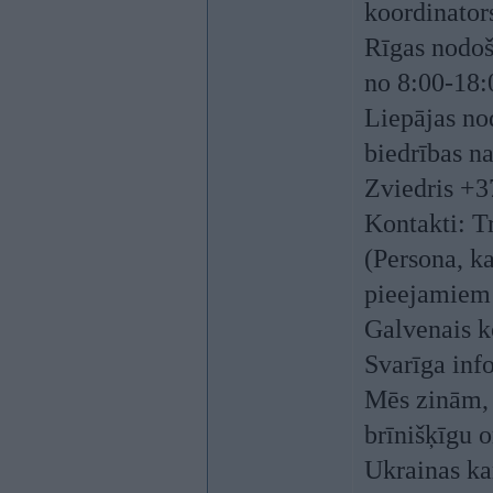
koordinato
Rīgas nodoša
no 8:00-18:
Liepājas no
biedrības n
Zviedris +
Kontakti: T
(Persona, k
pieejamiem 
Galvenais k
Svarīga inf
Mēs zinām, 
brīnišķīgu o
Ukrainas ka