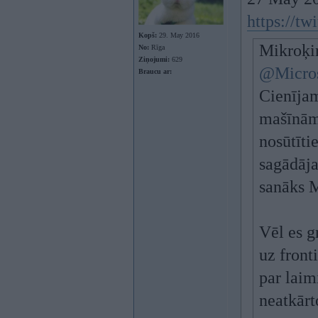
https://t
Kopš:
29. May 2016
Mikroķi
No:
Rīga
Ziņojumi:
629
@Micro
Braucu ar:
Cienījam
mašīnām
nosūtītie
sagādāja
sanāks 
Vēl es g
uz front
par laim
neatkārt