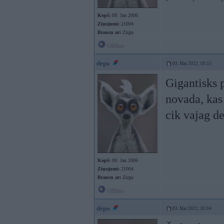
Kopš:
09. Jan 2006
Ziņojumi:
21004
Braucu ar:
Zirgu
Offline
depo
03. Mar 2022, 18:53
Gigantisks 
novada, kas
cik vajag d
Kopš:
09. Jan 2006
Ziņojumi:
21004
Braucu ar:
Zirgu
Offline
depo
03. Mar 2022, 20:04