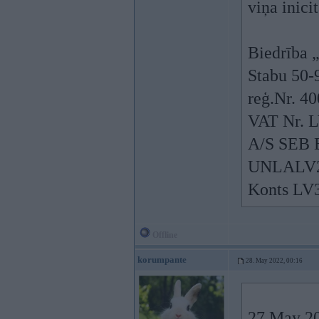
viņa inici
Biedrība 
Stabu 50-
reģ.Nr. 4
VAT Nr. 
A/S SEB 
UNLALV
Konts L
Offline
korumpante
28. May 2022, 00:16
27 May 20