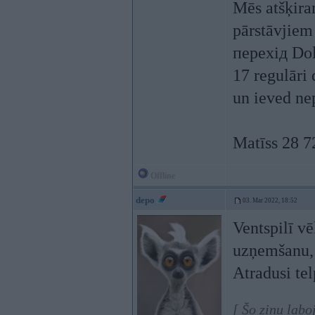
Mēs atšķira
pārstāvjiem
перехід Dol
17 regulāri 
un ieved nep
Matīss 28 7
Offline
depo
03. Mar 2022, 18:52
Ventspilī vē
uzņemšanu, 
Atradusi te
[ Šo ziņu lab