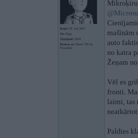
Mikroķiru
@Microsu
Cienījamie
Kopš:
29. Jun 2007
mašīnām u
No:
Rīga
Ziņojumi:
9264
auto fakti
Braucu ar:
Tenere 700 un
Procaliber
no katra p
Žeņam no 
Vēl es gri
fronti. Ma
laimi, tas
neatkārtot
Paldies k