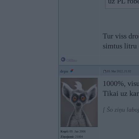
uz PL robe
Tur viss dro
simtus litru
Offline
depo
03. Mar 2022, 21:02
1000%, visu
Tikai uz kan
[ Šo ziņu lab
Kopš:
09. Jan 2006
Ziņojumi:
21004