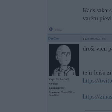
Kāds sakars
varētu piev
Offline
DeeCee
28. May 2022, 10:50
droši vien 
te ir leišu
https://twi
Kopš:
29. Jun 2007
No:
Rīga
Ziņojumi:
9264
Braucu ar:
Tenere 700 un
https://zina
Procaliber