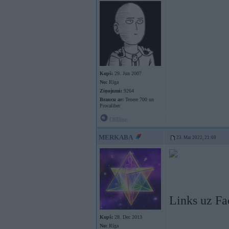
Kopš:
29. Jun 2007
No:
Rīga
Ziņojumi:
9264
Braucu ar:
Tenere 700 un
Procaliber
Offline
MERKABA
23. Mar 2022, 21:08
Links uz F
Kopš:
28. Dec 2013
No:
Rīga