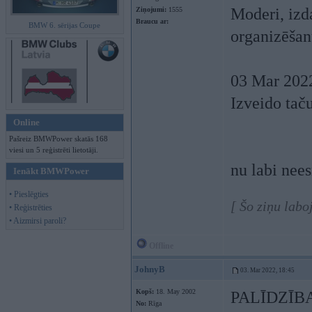
Moderi, izda
Ziņojumi:
1555
Braucu ar:
BMW 6. sērijas Coupe
organizēšan
03 Mar 202
Izveido tač
Online
Pašreiz BMWPower skatās 168
viesi un 5 reģistrēti lietotāji.
nu labi nees
Ienākt BMWPower
• Pieslēgties
[ Šo ziņu lab
• Reģistrēties
• Aizmirsi paroli?
Offline
JohnyB
03. Mar 2022, 18:45
Kopš:
18. May 2002
PALĪDZĪB
No:
Rīga