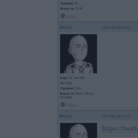
Ziņojumi:
39
Braucu ar:
21/43
Offline
DeeCee
21. Apr 2022, 19:12
Kopš:
29. Jun 2007
No:
Rīga
Ziņojumi:
9264
Braucu ar:
Tenere 700 un
Procaliber
Offline
DeeCee
27. May 2022, 17:22
https://twi