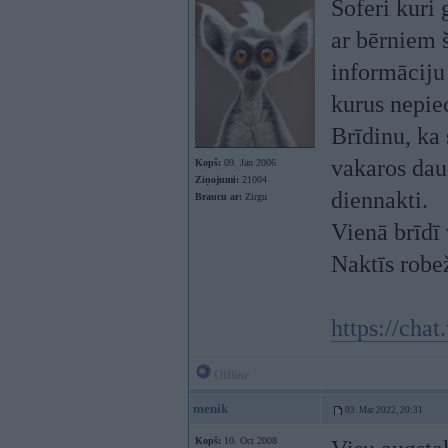
Šoferi kuri 
ar bērniem 
informāciju
kurus nepie
Brīdinu, ka 
vakaros dau
Kopš:
09. Jan 2006
Ziņojumi:
21004
diennakti.
Braucu ar:
Zirgu
Vienā brīdī 
Naktīs robež
https://c
Offline
menik
03. Mar 2022, 20:31
Kopš:
10. Oct 2008