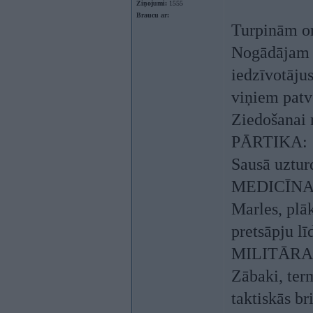
Ziņojumi:
1555
Braucu ar:
Turpinām or
Nogādājam k
iedzīvotājus
viņiem patv
Ziedošanai 
PĀRTIKA:
Sausā uzturd
MEDICĪNA
Marles, plā
pretsāpju lī
MILITĀRA
Zābaki, ter
taktiskās br