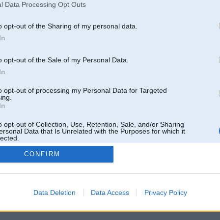
l Data Processing Opt Outs
o opt-out of the Sharing of my personal data.
In
o opt-out of the Sale of my Personal Data.
In
to opt-out of processing my Personal Data for Targeted
ing.
In
o opt-out of Collection, Use, Retention, Sale, and/or Sharing
ersonal Data that Is Unrelated with the Purposes for which it
lected.
Out
CONFIRM
 un nav saistīts ar
Galvena
|
Forums
|
Galerijas
|
Reģistrācija
|
Lietotaāji
|
Meklētājs
|
Reklā
Data Deletion
Data Access
Privacy Policy