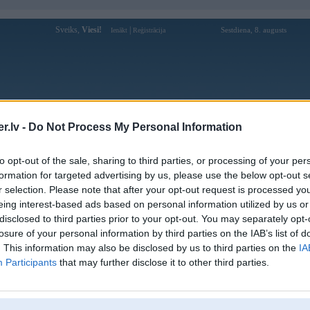
Sveiks,
Viesi!
|
Sestdiena, 8. augusts
Ienākt
Reģistrācija
Forums
Galerijas
Reģistrācija
Lietotāji
Meklētājs
.lv -
Do Not Process My Personal Information
Lietotāja korumpante profils
to opt-out of the sale, sharing to third parties, or processing of your per
formation for targeted advertising by us, please use the below opt-out s
Pēdējo reizi manīts: 06. Aug 2026, 14:30
r selection. Please note that after your opt-out request is processed y
eing interest-based ads based on personal information utilized by us or
Lietotājvārds:
korumpante
disclosed to third parties prior to your opt-out. You may separately opt-
Pilsēta:
Rīga
losure of your personal information by third parties on the IAB’s list of
Ziņojumi forumā:
629
. This information may also be disclosed by us to third parties on the
IA
Participants
that may further disclose it to other third parties.
Pēdējie ziņojumi forumā
[
]