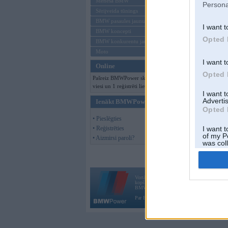
Mēneša BMW
Persona
Sērijveida tūnings
BMW pasaules jaunumi
I want t
BMW koncepti
Opted 
BMW konkurentu jaunumi
Moto
I want t
Online
Opted 
Pašreiz BMWPower skatās 151
viesi un 1 reģistrēti lietotāji.
I want 
Advertis
Ienākt BMWPower
Opted 
• Pieslēgties
• Reģistrēties
I want t
of my P
• Aizmirsi paroli?
was col
Opted 
Vortāls BMWPower.lv darbojas
kopš 2002. gada 14. maija. Tas nav auto klubs
BMW AG.
Par BMWPower
|
Kontakti
|
Reklāma