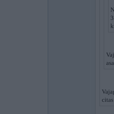
N
3
k
Vaj
asa
Vaja
cita