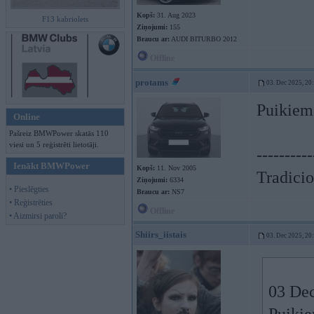
Kopš:
31. Aug 2023
F13 kabriolets
Ziņojumi:
155
Braucu ar:
AUDI BITURBO 2012
Offline
protams
03. Dec 2025, 20
Puikiem 
Online
Pašreiz BMWPower skatās 110
viesi un 5 reģistrēti lietotāji.
----------
Ienākt BMWPower
Kopš:
11. Nov 2005
Tradicio
Ziņojumi:
6334
• Pieslēgties
Braucu ar:
NS7
• Reģistrēties
Offline
• Aizmirsi paroli?
Shiirs_iistais
03. Dec 2025, 20
03 Dec