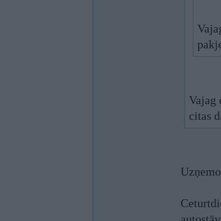
Vaja
pakj
Vajag 
citas 
Uzņemos
Ceturtdi
autostāv