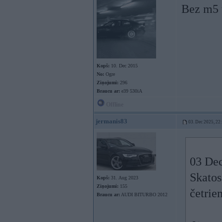
Bez m5 
Kopš:
10. Dec 2015
No:
Ogre
Ziņojumi:
296
Braucu ar:
e39 530iA
Offline
jermanis83
03. Dec 2025, 22
03 Dec
Skatos
Kopš:
31. Aug 2023
Ziņojumi:
155
četrie
Braucu ar:
AUDI BITURBO 2012