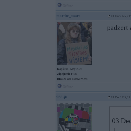
Offline
martins_usars
03. Dec 2025, 21
padzert 
Kopš:
01. May 2023
Ziņojumi:
1498
Braucu ar:
skatuve viens!
Offline
968-jk
03. Dec 2025, 21
03 Dec