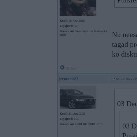
Puikie
Kopš:
10. Oct 2025
Ziņojumi:
551
Braucu ar:
Tavu muteri uz bikernieku
Nu neesa
mežu
tagad pr
ko disk
Offline
jermanis83
03. Dec 2025, 21
03 Dec
Kopš:
31. Aug 2023
Ziņojumi:
155
03 D
Braucu ar:
AUDI BITURBO 2012
Puik