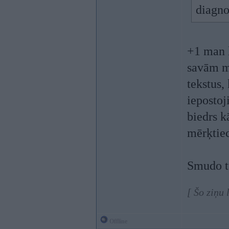
diagno
+1 man 
savām mo
tekstus,
iepostoj
biedrs k
mērķtiec
Smudo tu
[ Šo ziņu
Offline