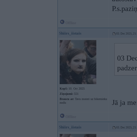
P.s.pazi
Offline
Shiirs_iistais
03. Dec 2025, 21
03 Dec
padzer
Kopš:
10. Oct 2025
Ziņojumi:
551
Braucu ar:
Tavu muteri uz bikernieku
Jā ja me
mežu
Offline
Shiirs_iistais
03. Dec 2025, 21