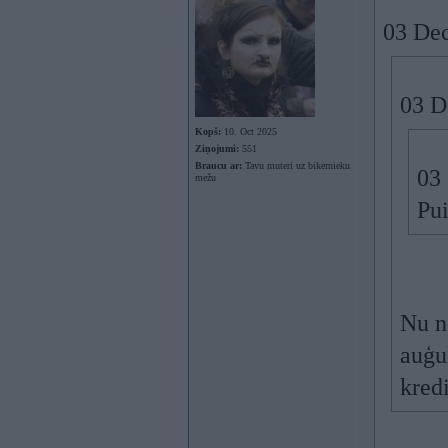
03 Dec
03 D
Kopš:
10. Oct 2025
Ziņojumi:
551
Braucu ar:
Tavu muteri uz bikernieku
03
mežu
Pui
Nu ne
auģu
kred