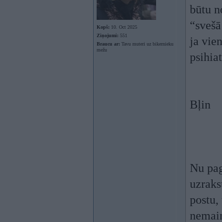
būtu n
“svešā
Kopš:
10. Oct 2025
Ziņojumi:
551
ja vie
Braucu ar:
Tavu muteri uz bikernieku
mežu
psihiat
Bļin
Nu pag
uzrakst
postu
nemain