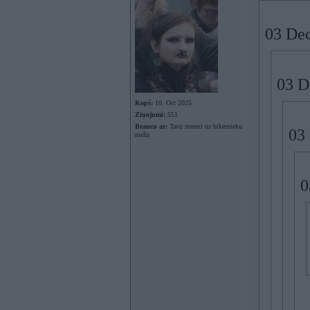
03 Dec
03 D
Kopš:
10. Oct 2025
Ziņojumi:
551
Braucu ar:
Tavu muteri uz bikernieku
03
mežu
0