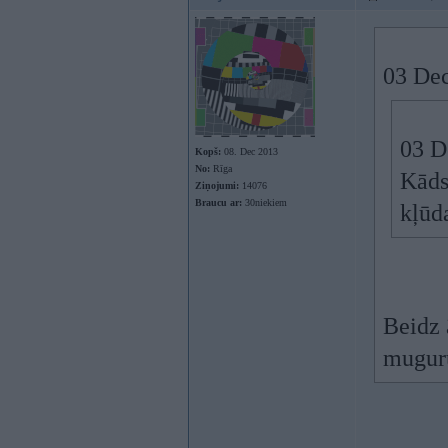
03 Dec
03 D
Kopš:
08. Dec 2013
No:
Rīga
Kāds
Ziņojumi:
14076
Braucu ar:
30niekiem
kļūda
Beidz 
muguru