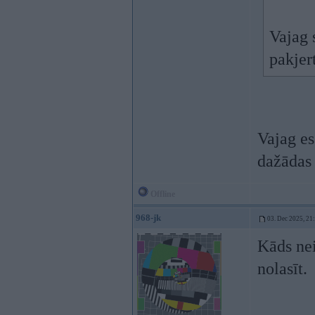
Vajag 
pakjer
Vajag es
dažādas 
Offline
968-jk
03. Dec 2025, 21
Kāds nei
nolasīt.