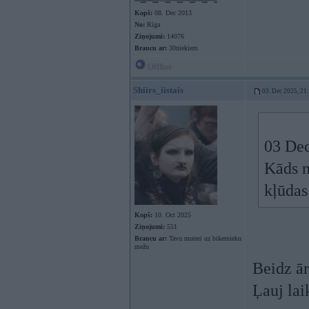
Kopš:
08. Dec 2013
No:
Rīga
Ziņojumi:
14076
Braucu ar:
30niekiem
Offline
Shiirs_iistais
03. Dec 2025, 21
03 Dec
Kāds n
kļūdas
Kopš:
10. Oct 2025
Ziņojumi:
551
Braucu ar:
Tavu muteri uz bikernieku
mežu
Beidz ār
Ļauj lai