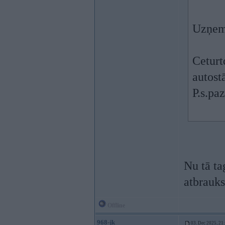
Uzņem
Ceturt
autost
P.s.pa
Nu tā ta
atbrauk
Offline
968-jk
03. Dec 2025, 21