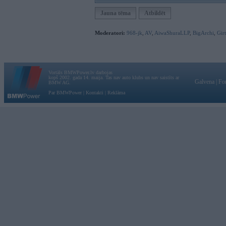
Jauna tēma
Atbildēt
Moderatori:
968-jk
,
AV
,
AiwaShuraLLP
,
BigArchi
,
Gir
Vortāls BMWPower.lv darbojas
kopš 2002. gada 14. maija. Tas nav auto klubs un nav saistīts ar
Galvena
|
Fo
BMW AG.
Par BMWPower
|
Kontakti
|
Reklāma