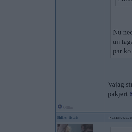
Nu nee
un tag
par ko
Vajag st
pakjert
Offline
Shiirs_iistais
03. Dec 2025, 21