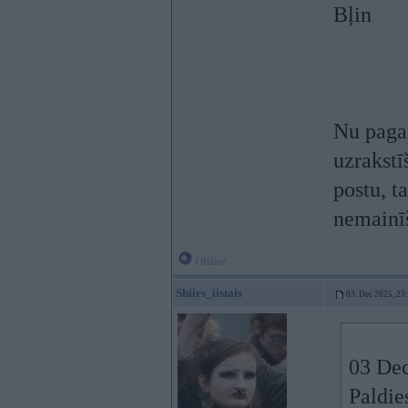
Bļin
Nu pagap
uzrakstī
postu, 
nemainī
Offline
Shiirs_iistais
03. Dec 2025, 23
03 Dec
Paldie