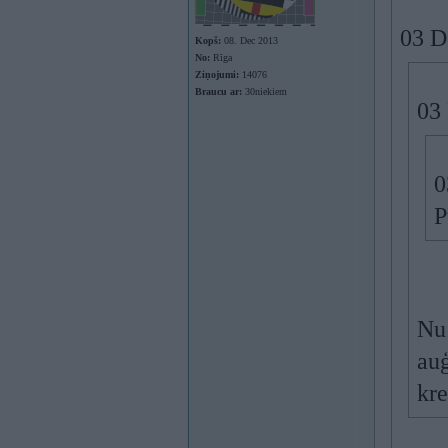
03 D
Kopš:
08. Dec 2013
No:
Rīga
Ziņojumi:
14076
Braucu ar:
30niekiem
03
0
P
Nu 
auģ
kre