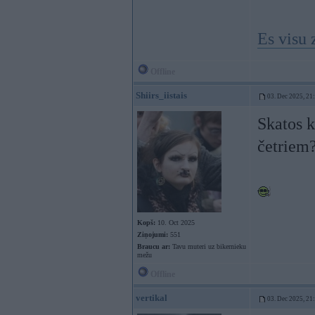
Es visu 
Offline
Shiirs_iistais
03. Dec 2025, 21
Skatos k
četriem
Kopš:
10. Oct 2025
Ziņojumi:
551
Braucu ar:
Tavu muteri uz bikernieku
mežu
Offline
vertikal
03. Dec 2025, 21