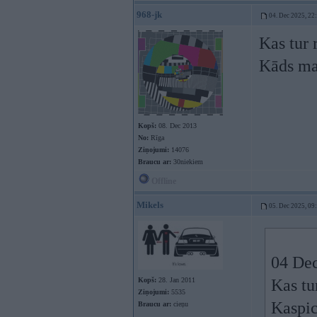
968-jk
04. Dec 2025, 22
Kas tur 
Kāds mat
Kopš:
08. Dec 2013
No:
Rīga
Ziņojumi:
14076
Braucu ar:
30niekiem
Offline
Mikels
05. Dec 2025, 09
04 Dec
Kopš:
28. Jan 2011
Kas tu
Ziņojumi:
5535
Kaspic
Braucu ar:
cieņu