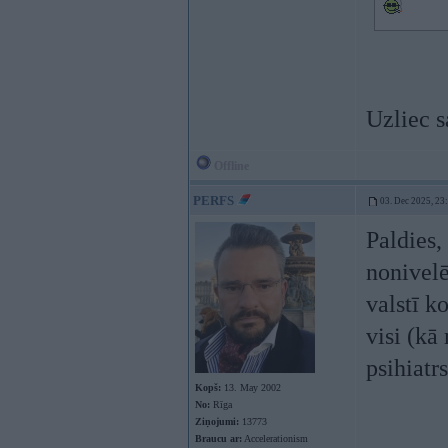
Uzliec s
Offline
PERFS
03. Dec 2025, 23
Paldies,
nonivelē
valstī k
visi (kā
psihiatrs
Kopš:
13. May 2002
No:
Rīga
Ziņojumi:
13773
Braucu ar:
Accelerationism