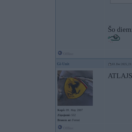
Šo diemž
Offline
Gi-Unit
03. Dec 2025, 23
ATLAJS
Kopš:
09. May 2007
Ziņojumi:
552
Braucu ar:
Ferrari
Offline