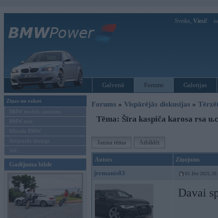
Sveiks,
Viesi!
Ie
Galvenā
Forums
Galerijas
Ziņas un raksti
Forums
»
Vispārējās diskusijas
»
Tērzē
BMW modeļu jaunumi
Tēma: Šīra kaspiča karosa rsa u.
BMW testi
Mēneša BMW
Sērijveida tūnings
Jauna tēma
Atbildēt
Vel...
Autors
Ziņojums
Gadījuma bilde
jermanis83
03. Dec 2025, 20
Davai sp