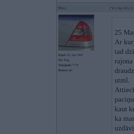
Mizx
25. Mar 2024, 22
25 Ma
Ar kur
tad dz
Kopš:
26. Apr 2004
rajona
No:
Rīga
Ziņojumi:
7778
draudz
Braucu ar:
utml.
Attiec
paciņu
kaut k
ka man
uzdāvi