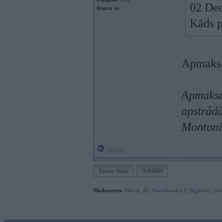
02 Dec
Braucu ar:
Kāds 
Apmaksa
Apmaksa
apstrād
Montoni
Offline
Jauna tēma
Atbildēt
Moderatori:
968-jk
,
AV
,
AiwaShuraLLP
,
BigArchi
,
Gir