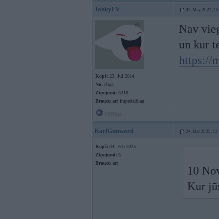
JankyLV
07. May 2024, 15
Nav vieg
un kur 
https://
Kopš:
23. Jul 2014
No:
Rīga
Ziņojumi:
3218
Braucu ar:
imperialblau
Offline
KarlGunward
24. Mar 2025, 12
Kopš:
04. Feb 2025
Ziņojumi:
5
Braucu ar:
10 No
Kur jū