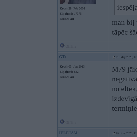
iespē
Kopš:
28. Feb 2008
Ziņojumi:
17375
Braucu ar:
man bij 
tāpēc šā
Offline
GTs-
26. May 2025, 12
Kopš:
03. Jun 2013
M79 jāie
Ziņojumi:
822
negatīvā
Braucu ar:
no eltek
izdevīgā
termiņi
Offline
IELEJAM
07. Nov 2025, 12