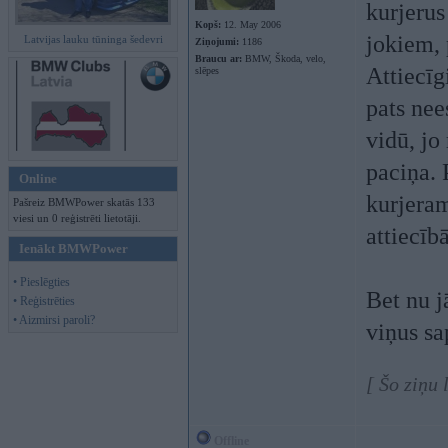
kurjerus
Kopš:
12. May 2006
jokiem, 
Latvijas lauku tūninga šedevri
Ziņojumi:
1186
Braucu ar:
BMW, Škoda, velo,
Attiecīg
slēpes
pats nee
vidū, jo
paciņa. 
Online
kurjeram
Pašreiz BMWPower skatās 133
viesi un 0 reģistrēti lietotāji.
attiecī
Ienākt BMWPower
• Pieslēgties
Bet nu j
• Reģistrēties
• Aizmirsi paroli?
viņus sa
[ Šo ziņu
Offline