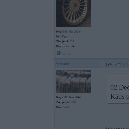
Kopš:
03. Oct 2008
No:
Rīga
Ziņojumi:
318
Braucu ar:
visu
Offline
Samsasi
02. Dec 2025, 18
02 Dec
Kāds 
Kopš:
01. Nov 2014
Ziņojumi:
5706
Braucu ar: