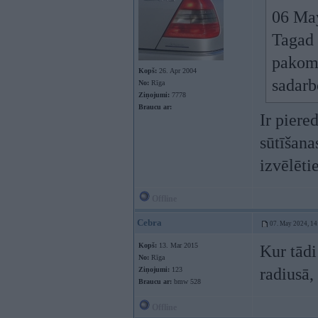
06 Ma
Tagad 
pakomā
Kopš:
26. Apr 2004
sadarb
No:
Rīga
Ziņojumi:
7778
Braucu ar:
Ir piere
sūtīšana
izvēlēti
Offline
Cebra
07. May 2024, 14
Kopš:
13. Mar 2015
Kur tādi
No:
Rīga
radiusā,
Ziņojumi:
123
Braucu ar:
bmw 528
Offline