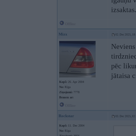
igauņu v
izsaktas
Offline
Mizx
02. Dec 2025, 18
Neviens
tirdznie
pēc liku
jātaisa 
Kopš:
26. Apr 2004
No:
Rīga
Ziņojumi:
7778
Braucu ar:
Offline
Rockstar
03. Dec 2025, 02
Kopš:
11. Dec 2004
No:
Rīga
Ziņojumi:
3956