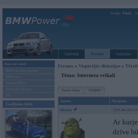
Sveiks,
Viesi!
Ie
Galvenā
Forums
Galerijas
Ziņas un raksti
Forums
»
Vispārējās diskusijas
»
Tērzē
BMW modeļu jaunumi
Tēma: Interneta veikali
BMW testi
Mēneša BMW
Sērijveida tūnings
Jauna tēma
Atbildēt
Vel...
Autors
Ziņojums
Gadījuma bilde
elbruss
25. Mar 2024, 22
Ar kurje
dzīve bū