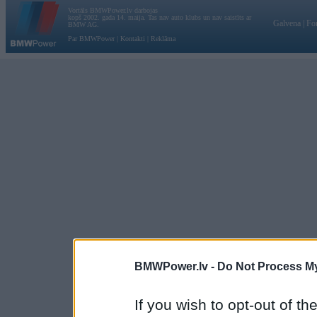
Vortāls BMWPower.lv darbojas
kopš 2002. gada 14. maija. Tas nav auto klubs un nav saistīts ar
Galvena
|
Fo
BMW AG.
Par BMWPower
|
Kontakti
|
Reklāma
BMWPower.lv -
Do Not Process My
If you wish to opt-out of the