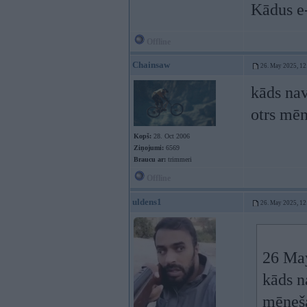
Kādus e-
Offline
Chainsaw
26. May 2025, 12
kāds nav
otrs mēn
Kopš:
28. Oct 2006
Ziņojumi:
6569
Braucu ar:
trimmeri
Offline
uldens1
26. May 2025, 12
26 Ma
kāds n
mēneša