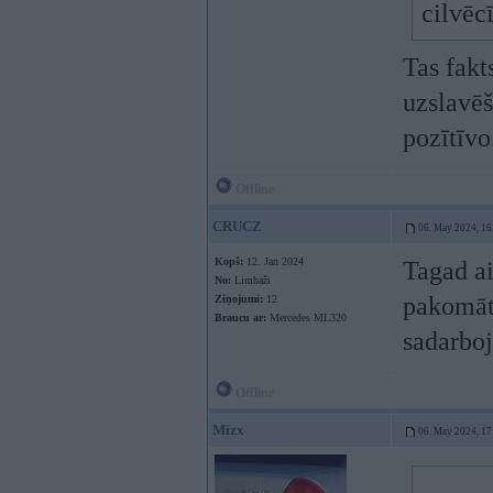
cilvēc
Tas fakt
uzslavēš
pozītīvo
Offline
CRUCZ
06. May 2024, 16
Kopš:
12. Jan 2024
Tagad ai
No:
Limbaži
pakomāti
Ziņojumi:
12
Braucu ar:
Mercedes ML320
sadarboj
Offline
Mizx
06. May 2024, 17