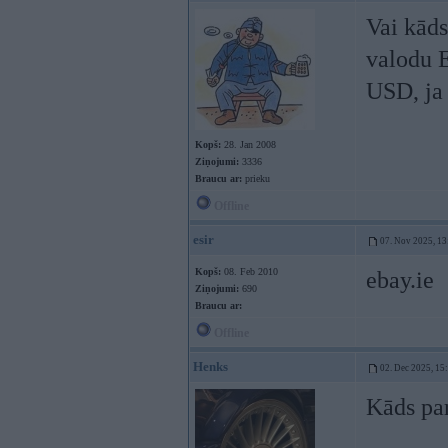
Vai kāds
valodu E
USD, ja 
Kopš:
28. Jan 2008
Ziņojumi:
3336
Braucu ar:
prieku
Offline
esir
07. Nov 2025, 13
Kopš:
08. Feb 2010
ebay.ie
Ziņojumi:
690
Braucu ar:
Offline
Henks
02. Dec 2025, 15
Kāds pa