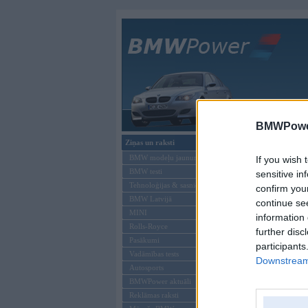
Galvenā
BMWPower
Ziņas un raksti
BMW modeļu jaunumi
If you wish 
BMW testi
sensitive in
Tehnoloģijas & sasniegumi
confirm you
BMW Latvijā
continue se
MINI
BMWPower at
information 
Rolls-Royce
further disc
Pasākumi
participants
Vadāmības tests
Downstream 
Autosports
BMWPower aktuāli
Reklāmas raksti