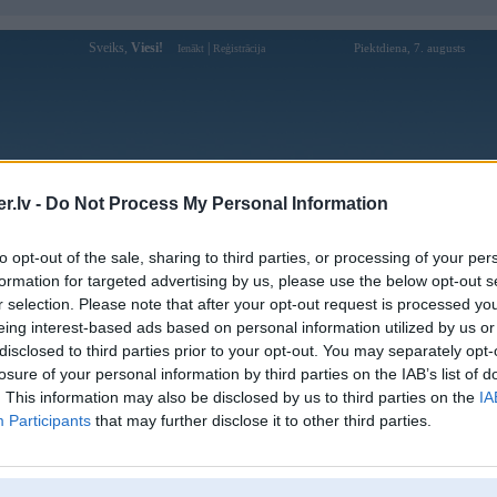
Sveiks,
Viesi!
|
Piektdiena, 7. augusts
Ienākt
Reģistrācija
Forums
Galerijas
Reģistrācija
Lietotāji
Meklētājs
.lv -
Do Not Process My Personal Information
Lietotāja Garaiss profils
to opt-out of the sale, sharing to third parties, or processing of your per
formation for targeted advertising by us, please use the below opt-out s
Pēdējo reizi manīts: 06. Feb 2026, 01:26
r selection. Please note that after your opt-out request is processed y
eing interest-based ads based on personal information utilized by us or
Lietotājvārds:
Garaiss
balstītājs
disclosed to third parties prior to your opt-out. You may separately opt-
Ziņojumi forumā:
11538
losure of your personal information by third parties on the IAB’s list of
Pēdējie ziņojumi forumā
[
]
. This information may also be disclosed by us to third parties on the
IA
Participants
that may further disclose it to other third parties.
Lietotāja Garaiss galerijas
[
]