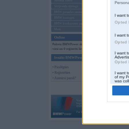
Mēneša BMW
Persona
Sērijveida tūnings
BMW pasaules jaunumi
I want t
BMW koncepti
Opted 
BMW konkurentu jaunumi
Offline
Moto
I want t
Online
Opted 
Pašreiz BMWPower skatās 122
viesi un 0 reģistrēti lietotāji.
I want 
Advertis
Ienākt BMWPower
Opted 
• Pieslēgties
• Reģistrēties
I want t
of my P
• Aizmirsi paroli?
was col
Opted 
Vortāls BMWPower.lv darbojas
kopš 2002. gada 14. maija. Tas nav auto klubs
BMW AG.
Par BMWPower
|
Kontakti
|
Reklāma