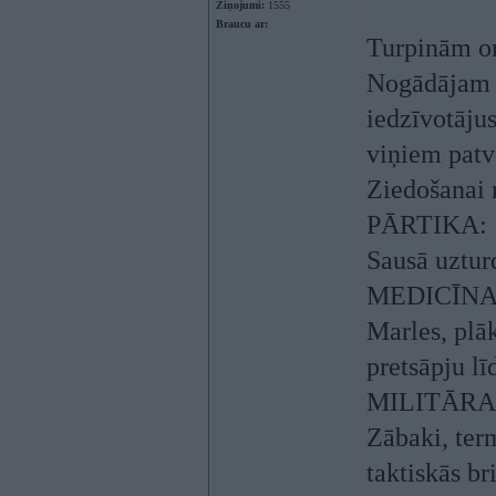
Ziņojumi:
1555
Braucu ar:
Turpinām or
Nogādājam k
iedzīvotājus
viņiem patv
Ziedošanai 
PĀRTIKA:
Sausā uzturd
MEDICĪNA
Marles, plā
pretsāpju lī
MILITĀRA
Zābaki, ter
taktiskās br