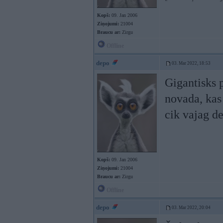
Kopš:
09. Jan 2006
Ziņojumi:
21004
Braucu ar:
Zirgu
Offline
depo
03. Mar 2022, 18:53
Gigantisks 
novada, kas
cik vajag d
Kopš:
09. Jan 2006
Ziņojumi:
21004
Braucu ar:
Zirgu
Offline
depo
03. Mar 2022, 20:04