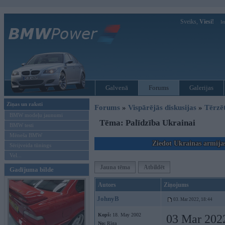
Sveiks,
Viesi!
Ie
Galvenā
Forums
Galerijas
Ziņas un raksti
Forums
»
Vispārējās diskusijas
»
Tērzē
BMW modeļu jaunumi
Tēma: Palīdzība Ukrainai
BMW testi
Mēneša BMW
Ziedot Ukrainas armija
Sērijveida tūnings
Vel...
Jauna tēma
Atbildēt
Gadījuma bilde
Autors
Ziņojums
JohnyB
03. Mar 2022, 18:44
Kopš:
18. May 2002
03 Mar 202
No:
Rīga