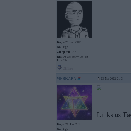
Kopš:
29. Jun 2007
No:
Rīga
Ziņojumi:
9264
Braucu ar:
Tenere 700 un
Procaliber
Offline
MERKABA
23. Mar 2022, 21:08
Links uz F
Kopš:
28. Dec 2013
No:
Rīga