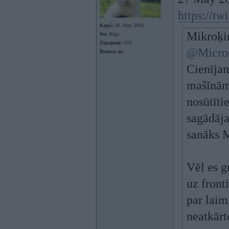
https://t
Kopš:
29. May 2016
Mikroķi
No:
Rīga
Ziņojumi:
629
@Micro
Braucu ar:
Cienījam
mašīnām
nosūtītie
sagādāja
sanāks 
Vēl es g
uz front
par laim
neatkārt