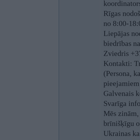
koordinato
Rīgas nodoša
no 8:00-18:
Liepājas no
biedrības n
Zviedris +
Kontakti: T
(Persona, k
pieejamiem 
Galvenais k
Svarīga inf
Mēs zinām, 
brīnišķīgu o
Ukrainas ka