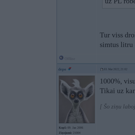
uz PL robe
Tur viss dro
simtus litru
Offline
depo
03. Mar 2022, 21:02
1000%, visu
Tikai uz kan
[ Šo ziņu lab
Kopš:
09. Jan 2006
Ziņojumi:
21004