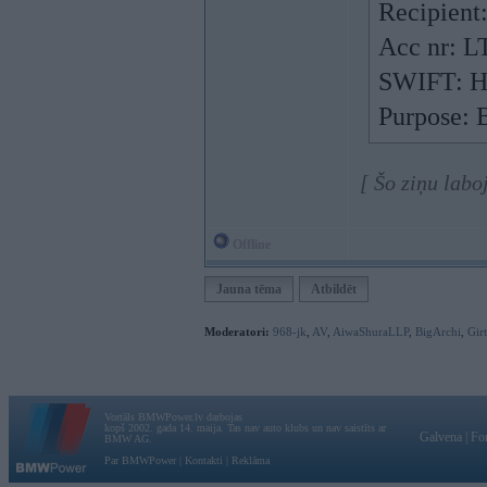
Recipient
Acc nr: 
SWIFT: 
Purpose: 
[ Šo ziņu lab
Offline
Jauna tēma
Atbildēt
Moderatori:
968-jk
,
AV
,
AiwaShuraLLP
,
BigArchi
,
Gir
Vortāls BMWPower.lv darbojas
kopš 2002. gada 14. maija. Tas nav auto klubs un nav saistīts ar
Galvena
|
Fo
BMW AG.
Par BMWPower
|
Kontakti
|
Reklāma