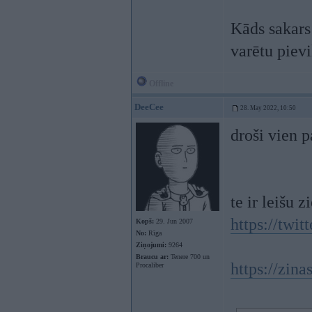
Kāds sakars
varētu piev
Offline
DeeCee
28. May 2022, 10:50
droši vien 
te ir leišu
https://twi
Kopš:
29. Jun 2007
No:
Rīga
Ziņojumi:
9264
Braucu ar:
Tenere 700 un
https://zina
Procaliber