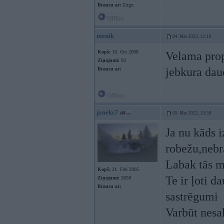
Braucu ar:
Zirgu
Offline
menik
04. Mar 2022, 12:10
Kopš:
10. Oct 2008
Velama prop
Ziņojumi:
93
jebkura daud
Braucu ar:
Offline
janeks7
05. Mar 2022, 13:59
Ja nu kāds 
robežu,nebr
Labak tās m
Kopš:
21. Feb 2005
Te ir ļoti d
Ziņojumi:
3658
Braucu ar:
sastrēgumi
Varbūt nesak