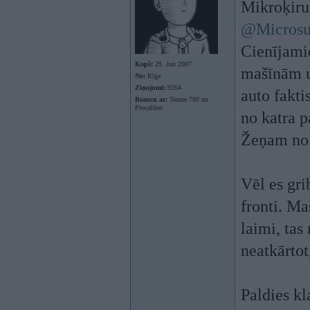
Mikroķiru
@Microsu
Cienījamie
Kopš:
29. Jun 2007
mašīnām u
No:
Rīga
Ziņojumi:
9264
auto fakti
Braucu ar:
Tenere 700 un
Procaliber
no katra p
Žeņam no 
Vēl es gri
fronti. Ma
laimi, tas
neatkārtot
Paldies k