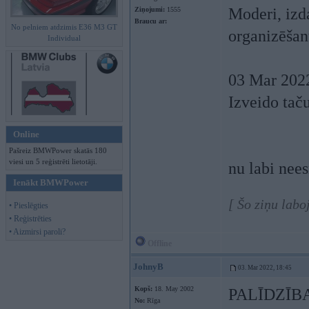
Moderi, izda
Ziņojumi:
1555
Braucu ar:
No pelniem atdzimis E36 M3 GT
organizēšan
Individual
03 Mar 202
Izveido tač
Online
Pašreiz BMWPower skatās 180
viesi un 5 reģistrēti lietotāji.
nu labi nees
Ienākt BMWPower
[ Šo ziņu lab
• Pieslēgties
• Reģistrēties
• Aizmirsi paroli?
Offline
JohnyB
03. Mar 2022, 18:45
Kopš:
18. May 2002
PALĪDZĪB
No:
Rīga