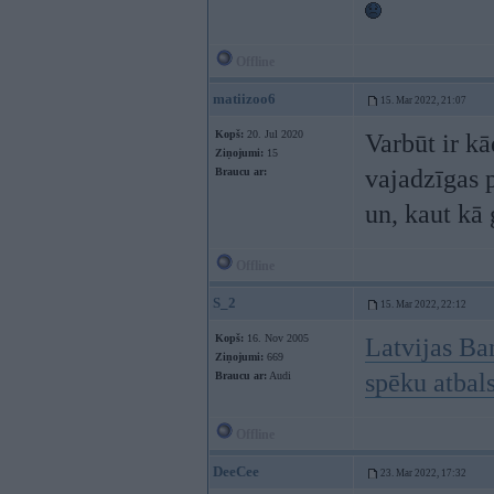
Offline
matiizoo6
15. Mar 2022, 21:07
Kopš:
20. Jul 2020
Varbūt ir kā
Ziņojumi:
15
vajadzīgas 
Braucu ar:
un, kaut kā 
Offline
S_2
15. Mar 2022, 22:12
Kopš:
16. Nov 2005
Latvijas Ba
Ziņojumi:
669
spēku atbal
Braucu ar:
Audi
Offline
DeeCee
23. Mar 2022, 17:32