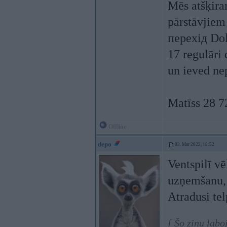
Mēs atšķira
pārstāvjiem
перехід Dol
17 regulāri 
un ieved nep
Matīss 28 7
Offline
depo
03. Mar 2022, 18:52
Ventspilī vē
uzņemšanu, 
Atradusi te
[ Šo ziņu lab