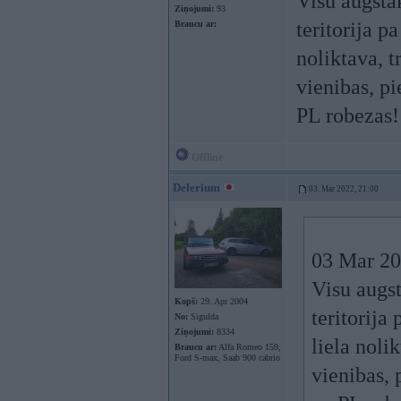
Visu augstak
Ziņojumi:
93
teritorija p
Braucu ar:
noliktava, t
vienibas, p
PL robezas!
Offline
Delerium
03. Mar 2022, 21:00
03 Mar 20
Visu augst
Kopš:
29. Apr 2004
teritorija
No:
Sigulda
Ziņojumi:
8334
liela noli
Braucu ar:
Alfa Romeo 159,
Ford S-max, Saab 900 cabrio
vienibas, 