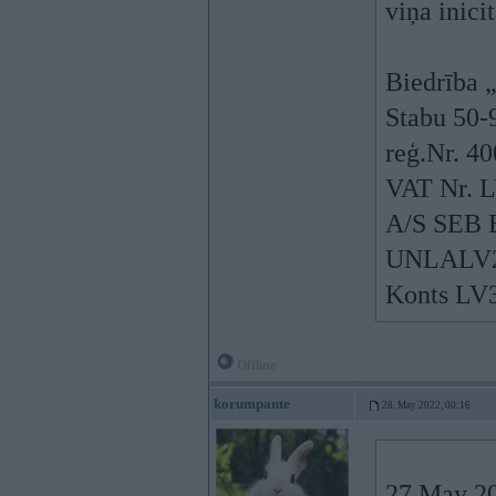
viņa inici
Biedrība 
Stabu 50-
reģ.Nr. 4
VAT Nr. 
A/S SEB 
UNLALV
Konts L
Offline
korumpante
28. May 2022, 00:16
27 May 20