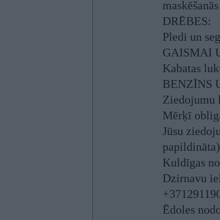
maskēšanās 
DRĒBES:
Pledi un seg
GAISMAI 
Kabatas lukt
BENZĪNS 
Ziedojumu 
Mērķī obli
Jūsu ziedoj
papildināta)
Kuldīgas no
Dzirnavu ie
+371291190
Ēdoles nodoš