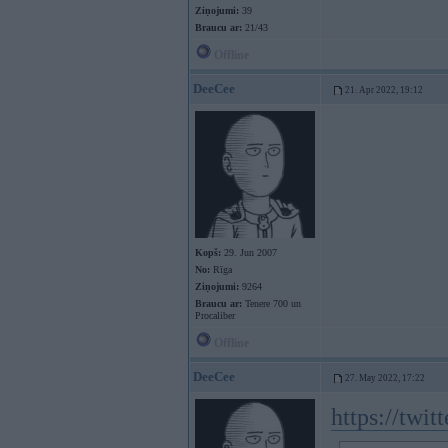
Ziņojumi:
39
Braucu ar:
21/43
Offline
DeeCee
21. Apr 2022, 19:12
Kopš:
29. Jun 2007
No:
Rīga
Ziņojumi:
9264
Braucu ar:
Tenere 700 un
Procaliber
Offline
DeeCee
27. May 2022, 17:22
https://twi