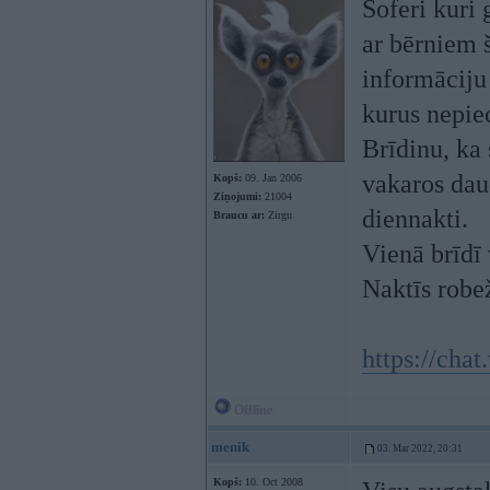
Šoferi kuri 
ar bērniem 
informāciju
kurus nepie
Brīdinu, ka 
vakaros dau
Kopš:
09. Jan 2006
Ziņojumi:
21004
diennakti.
Braucu ar:
Zirgu
Vienā brīdī 
Naktīs robež
https://c
Offline
menik
03. Mar 2022, 20:31
Kopš:
10. Oct 2008