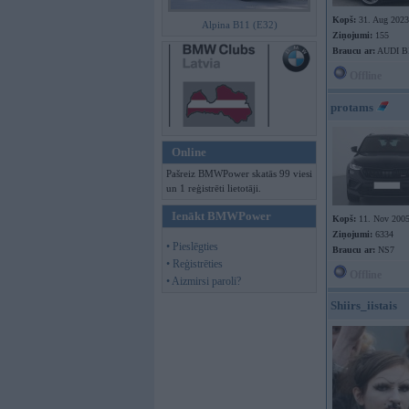
Kopš:
31. Aug 2023
Alpina B11 (E32)
Ziņojumi:
155
Braucu ar:
AUDI B
Offline
protams
Online
Pašreiz BMWPower skatās 99 viesi
un 1 reģistrēti lietotāji.
Ienākt BMWPower
Kopš:
11. Nov 200
Ziņojumi:
6334
• Pieslēgties
Braucu ar:
NS7
• Reģistrēties
Offline
• Aizmirsi paroli?
Shiirs_iistais