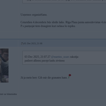
Uzņemos organizēšanu.
Ceturtdien 4.decembris būs ideāls laiks. Rīga Plaza jumta autostāvvietas 4.ri
P.s.paziņojat tiem draugiem kuri nelasa šo topiku.
03. Dec 2025, 21:08
03 Dec 2025, 21:07:27
@martins_usars
rakstīja:
padzert allinnu pacept kadu zivtinnu
Jā ja mein herr. Gib mir die granaten hans.
eri uz bikernieku