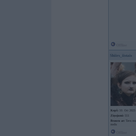
Offline
Shiirs_iistais
Kopš:
10. Oct 2025
Ziņojumi:
551
Braucu ar:
Tavu mut
mežu
Offline