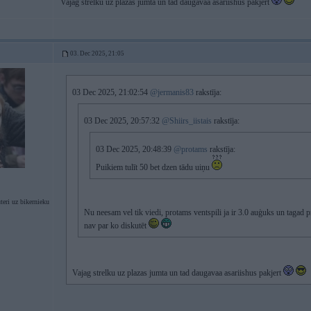
Vajag strelku uz plazas jumta un tad daugavaa asariishus pakjert
03. Dec 2025, 21:05
03 Dec 2025, 21:02:54
@jermanis83
rakstīja:
03 Dec 2025, 20:57:32
@Shiirs_iistais
rakstīja:
03 Dec 2025, 20:48:39
@protams
rakstīja:
Puikiem tulīt 50 bet dzen tādu uiņu
eri uz bikernieku
Nu neesam vel tik viedi, protams ventspili ja ir 3.0 auģuks un tagad 
nav par ko diskutēt
Vajag strelku uz plazas jumta un tad daugavaa asariishus pakjert