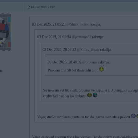
03. Dec 2025, 21:07
03 Dec 2025, 21:05:23
@Shiirs_iistais
rakstīja:
03 Dec 2025, 21:02:54
@jermanis83
rakstīja:
03 Dec 2025, 20:57:32
@Shiirs_iistais
rakstīja:
03 Dec 2025, 20:48:39
@protams
rakstīja:
Puikiem tulīt 50 bet dzen tādu uiņu
em
Nu neesam vel tik viedi, protams ventspili ja ir 3.0 auģuks un ta
kredits tad nav par ko diskutēt
Vajag strelku uz plazas jumta un tad daugavaa asariishus pakjert
Vajag es nekad neesmu teicis ka nevajag. Bet daudziem citas dažādas pro