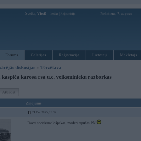
Sveiks,
Viesi!
|
Piektdiena, 7. augusts
Ienākt
Reģistrācija
Forums
Galerijas
Reģistrācija
Lietotāji
Meklētājs
pārējās diskusijas
»
Tērzētava
 kaspiča karosa rsa u.c. veiksminieku razborkas
Atbildēt
Ziņojums
03. Dec 2025, 20:37
Davai spridzinat lośpekas, moderi atpūšas PN