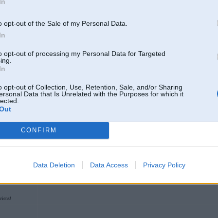
In
Beidz ārdities slikti apmaksatais celtniek ar salauzto muguru. Ļauj laikam nol
o opt-out of the Sale of my Personal Data.
In
to opt-out of processing my Personal Data for Targeted
eri uz bikernieku
ing.
In
o opt-out of Collection, Use, Retention, Sale, and/or Sharing
ersonal Data that Is Unrelated with the Purposes for which it
03. Dec 2025, 21:07
lected.
Out
padzert allinnu pacept kadu zivtinnu
CONFIRM
Data Deletion
Data Access
Privacy Policy
3
viens!