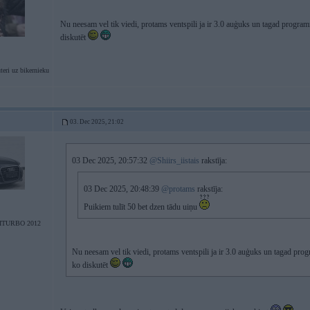
Nu neesam vel tik viedi, protams ventspili ja ir 3.0 auģuks un tagad program
diskutēt
eri uz bikernieku
03. Dec 2025, 21:02
03 Dec 2025, 20:57:32
@Shiirs_iistais
rakstīja:
03 Dec 2025, 20:48:39
@protams
rakstīja:
Puikiem tulīt 50 bet dzen tādu uiņu
ITURBO 2012
Nu neesam vel tik viedi, protams ventspili ja ir 3.0 auģuks un tagad prog
ko diskutēt