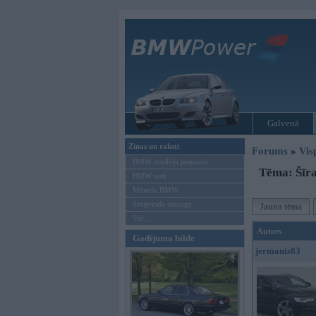
Galvenā
Ziņas un raksti
Forums
»
Vis
BMW modeļu jaunumi
Tēma: Šīra
BMW testi
Mēneša BMW
Sērijveida tūnings
Jauna tēma
Vel...
Autors
Gadījuma bilde
jermanis83