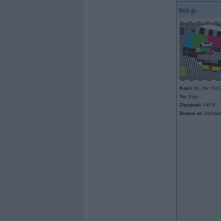
968-jk
Kopš:
08. Dec 2013
No:
Rīga
Ziņojumi:
14076
Braucu ar:
30nieki