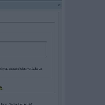
#9
gad programmetaja balons virs kules un
blemas. Nav jau kas orgsnizē.