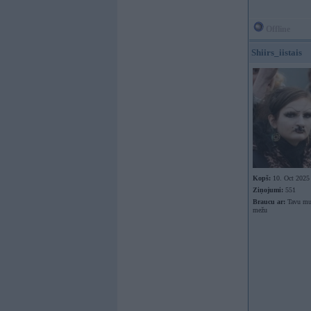
Offline
Shiirs_iistais
Kopš:
10. Oct 2025
Ziņojumi:
551
Braucu ar:
Tavu mut
mežu