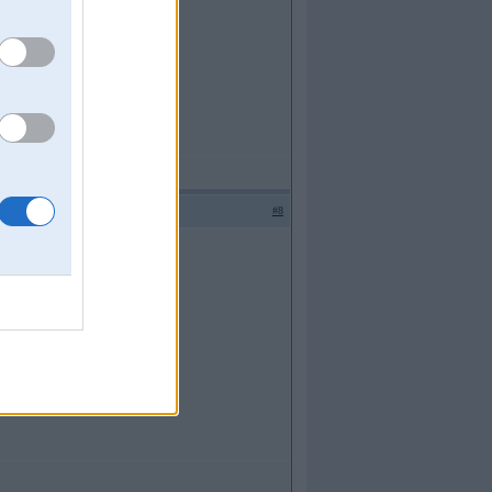
ikt visu savās vietās
#8