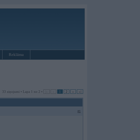
Reklāma
33 ziņojumi • Lapa 1 no 2 •
|«
«
1
2
»
»|
#1