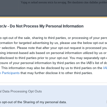
Vajag es nekad neesmu teicis ka nevajag. Bet daudziem citas dažādas proble
03. Dec 2025, 21:05
.lv -
Do Not Process My Personal Information
Kāds neitrāls datoriķis varētu šo 3 "meistaru" misenēm kļūdas nolasīt.
to opt-out of the sale, sharing to third parties, or processing of your per
formation for targeted advertising by us, please use the below opt-out s
r selection. Please note that after your opt-out request is processed y
eing interest-based ads based on personal information utilized by us or
disclosed to third parties prior to your opt-out. You may separately opt-
losure of your personal information by third parties on the IAB’s list of
. This information may also be disclosed by us to third parties on the
IA
em
Participants
that may further disclose it to other third parties.
03. Dec 2025, 21:06
l Data Processing Opt Outs
03 Dec 2025, 21:05:27
@968
-jk rakstīja:
Kāds neitrāls datoriķis varētu šo 3 "meistaru" misenēm kļūdas nolasīt.
o opt-out of the Sharing of my personal data.