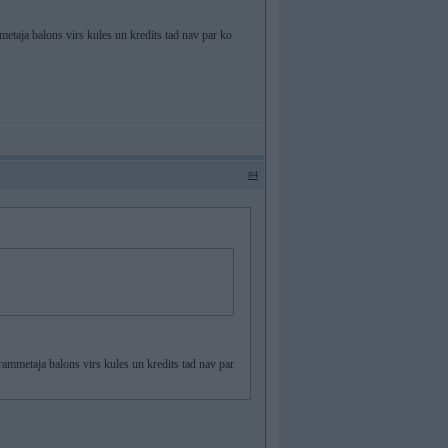
metaja balons virs kules un kredits tad nav par ko
#4
rammetaja balons virs kules un kredits tad nav par